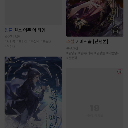
웹툰
원스 어폰 어 타임
271.6만
소설
기비역습 [단행본]
#
서양풍
#
드라마
#
까칠남
#
모솔녀
#
직진녀
8.3천
#
동양풍
#
왕족/귀족
#
궁정물
#
나쁜남자
#
전문직