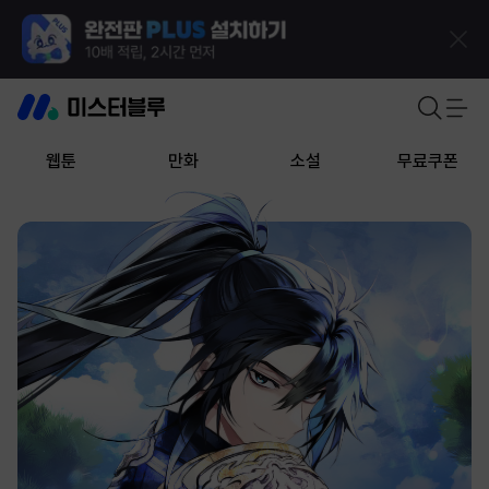
웹툰
만화
소설
무료쿠폰