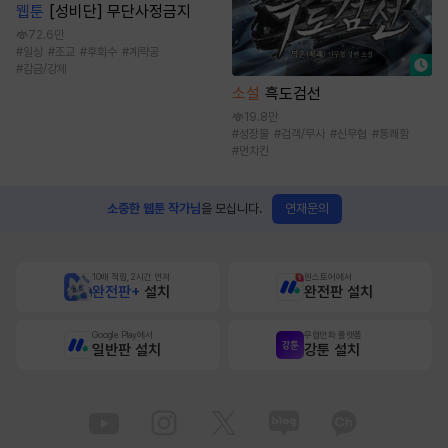
웹툰
[성비단] 무단사정금지
72.6만
#
일상
#
조교
#
후회수
#
계략공
#
감금/강제
소설
흑도검선
19.8만
#
성장물
#
검객/무사
#
신무협
#
통쾌함
#
먼치킨
연재문의
소중한 웹툰 작가님
을 모십니다.
10배 적립, 2시간 먼저
원스토어에서
완전판+
설치
완전판 설치
Google Play에서
무협만화 플랫폼
일반판 설치
강툰 설치