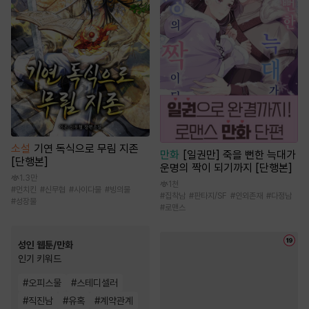
소설
기연 독식으로 무림 지존
만화
[일권만] 죽을 뻔한 늑대가
[단행본]
운명의 짝이 되기까지 [단행본]
1.3만
1천
#
먼치킨
#
신무협
#
사이다물
#
빙의물
#
집착남
#
판타지/SF
#
인외존재
#
다정남
#
성장물
#
로맨스
성인 웹툰/만화
인기 키워드
#
오피스물
#
스테디셀러
#
직진남
#
유혹
#
계약관계