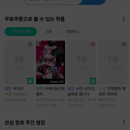
무료쿠폰으로 볼 수 있는 작품
기다리면 무료
선물
점핑패스
웹툰
부식인
만화
어쌔신&신데
웹툰
쓰리 나이츠,
소설
언로맨틱 페
렐라
실제로 합니다
로몬 테라피
92.8만
임애주
17.9만
나츠노 유조
1.3만
고토 / 두나래
1천
망랑독
12시간마다 무료
6시간마다 무료
1일마다 무료
1일마다 무료
관심 장르 주간 랭킹