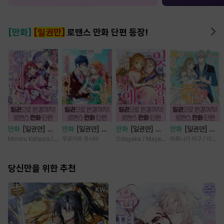
[만화]
[일권만]
로맨스 만화 단편 등장!
만화
[일권만] 기
만화
[일권만] 내
만화
[일권만] 잊
만화
[일권만] 제
억상실 악역 영애
게 간섭하지 않겠
혀진 왕녀지만 정
약혼은 취소되었습
Minoru Katsura / Mizune
쿠로카와 쿠사비
Odayaka / Maya Koike
하루나기 리구 / 미즈메
는 공략 대상인 얀
다던 냉정한 남편
략결혼 한 남편에
니다 [단행본]
데레 의붓 오라버
이 어째선지 저만
게 익애받고 있습
니에게서 도망칠
당신만을 위한 추천
바라봅니다 [단행
니다 [단행본]
수가 없다 [단행
본]
본]