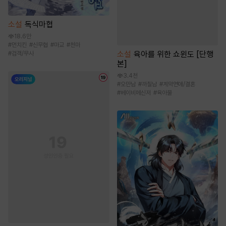
소설
독식마협
18.6만
#
먼치킨
#
신무협
#
마교
#
천마
소설
육아를 위한 쇼윈도 [단행
#
검객/무사
본]
3.4천
#
오만남
#
까칠남
#
계약연애/결혼
#
베이비메신저
#
육아물