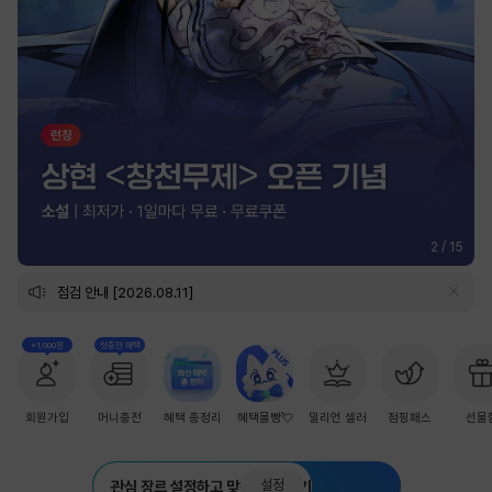
2
/
15
점검 안내 [2026.08.11]
+1,000원
첫충전 혜택
회원가입
머니충전
혜택 총정리
혜택몰빵💘
밀리언 셀러
점핑패스
선물
설정
관심 장르 설정하고 맞춤 추천 받기