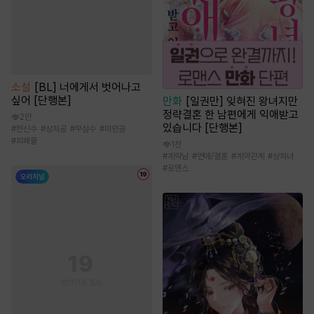
소설
[BL] 너에게서 벗어나고
싶어 [단행본]
만화
[일권만] 잊혀진 왕녀지만
정략결혼 한 남편에게 익애받고
2만
있습니다 [단행본]
#
헌신수
#
상처공
#
무심수
#
미인공
#
피폐물
1천
#
계략남
#
연애/결혼
#
계약관계
#
상처녀
#
로맨스