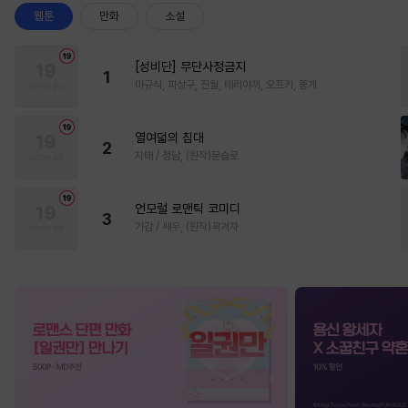
웹툰
만화
소설
[성비단] 무단사정금지
1
마규식, 피상구, 진월, 테리야끼, 오프카, 뚱개
열여덟의 침대
2
자태 / 청담, (원작)문슬로
언모럴 로맨틱 코미디
3
가감 / 쌔우, (원작)곽겨자