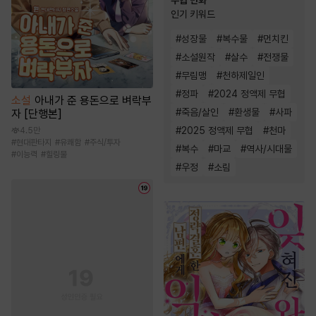
인기 키워드
#
성장물
#
복수물
#
먼치킨
#
소설원작
#
살수
#
전쟁물
#
무림맹
#
천하제일인
#
정파
#
2024 정액제 무협
소설
아내가 준 용돈으로 벼락부
#
죽음/살인
#
환생물
#
사파
자 [단행본]
#
2025 정액제 무협
#
천마
4.5만
#
현대판타지
#
유쾌함
#
주식/투자
#
복수
#
마교
#
역사/시대물
#
이능력
#
힐링물
#
우정
#
소림