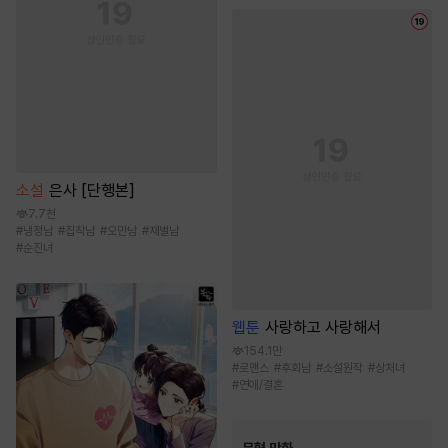
소설
은사 [단행본]
7.7천
#
냉정남
#
집착남
#
오만남
#
재벌남
#
순진녀
웹툰
사랑하고 사랑해서
154.1만
#
로맨스
#
후회남
#
소설원작
#
상처녀
#
연애/결혼
무협 만화