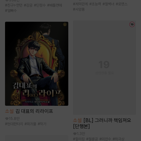
538만
#
계약관계
#
초능력
#
철벽녀
#
로맨스
#
친구>연인
#
강공
#
단정수
#
배틀연애
#
서양풍
#
얼빠수
소설
김 대표의 리라이프
15.8만
소설
[BL] 그러니까 책임져요
#
현대판타지
#
회귀물
#
작가
[단행본]
1.3만
#
할리킹
#
절륜공
#
미인수
#
하극상