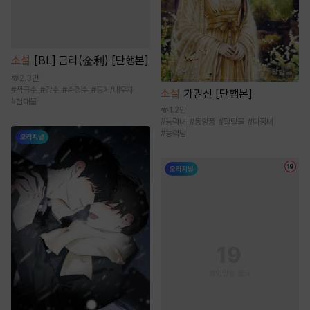
소설
[BL] 금리(金利) [단행본]
2.3만
#
적극수
#
강수
#
순정수
#
동거/배우자
소설
가권신 [단행본]
#
현대물
1.2만
#
능력녀
#
동양풍
#
달달물
#
다정녀
#
능력남