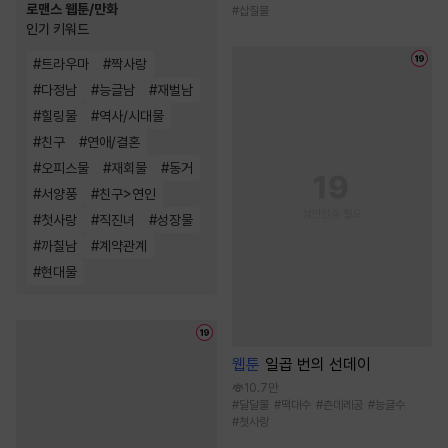
로맨스 웹툰/만화
#
삽질물
인기 키워드
#
트라우마
#
짝사랑
#
다정남
#
능글남
#
재벌남
#
힐링물
#
역사/시대물
#
친구
#
연애/결혼
#
오피스물
#
재회물
#
동거
#
서양풍
#
친구>연인
#
첫사랑
#
직진녀
#
성장물
#
까칠남
#
계약관계
#
현대물
웹툰
일곱 번의 선데이
10.7만
#
달달물
#
떡대수
#
츤데레공
#
능글수
#
첫사랑