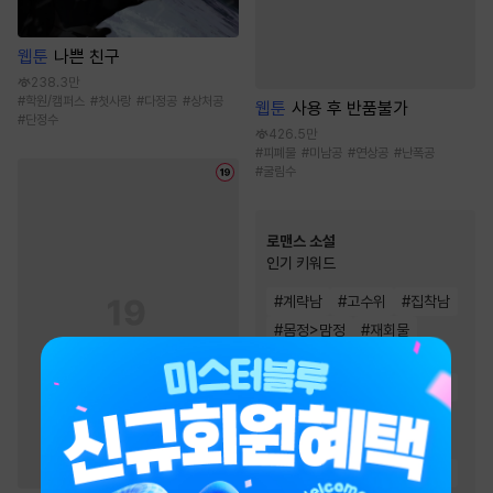
웹툰
나쁜 친구
238.3만
#
학원/캠퍼스
#
첫사랑
#
다정공
#
상처공
웹툰
사용 후 반품불가
#
단정수
426.5만
#
피폐물
#
미남공
#
연상공
#
난폭공
#
굴림수
로맨스 소설
인기 키워드
#
계략남
#
고수위
#
집착남
#
몸정>맘정
#
재회물
#
왕족/귀족
#
순진녀
#
직진남
#
상처녀
#
절륜남
#
능력남
#
소유욕/집착
#
운명적사랑
#
순정남
#
첫사랑
#
상처남
#
능력녀