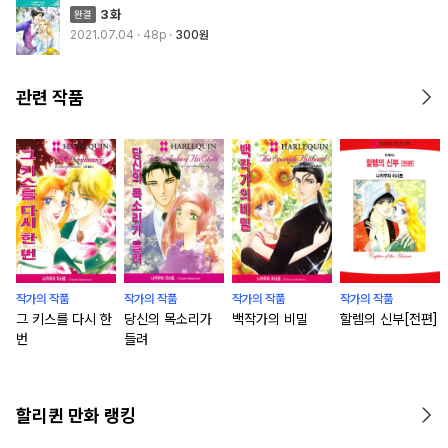
3화
2021.07.04
· 48p
300원
관련 작품
작가의 작품
작가의 작품
작가의 작품
작가의 작품
그 키스를 다시 한
당신의 목소리가
백작가의 비밀
할렘의 신부[전편]
번
들려
할리퀸 만화 랭킹