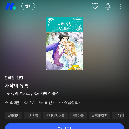
만화
할리퀸 · 완결
자작의 유혹
나카무라 치사토 / 엘리자베스 롤스
3.9천
4.1
8 건
작품정보
#할리퀸
#서양풍
#역사/시대물
#육아물
#연애/결혼
#5천원이