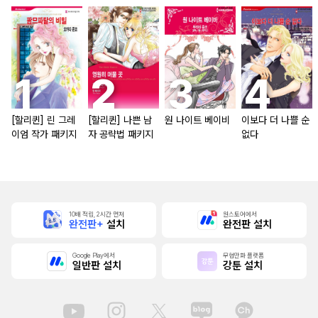
[할리퀸] 린 그레
[할리퀸] 나쁜 남
원 나이트 베이비
이보다 더 나쁠 순
이엄 작가 패키지
자 공략법 패키지
없다
10배 적립, 2시간 먼저
원스토어에서
완전판+
설치
완전판 설치
Google Play에서
무협만화 플랫폼
일반판 설치
강툰 설치