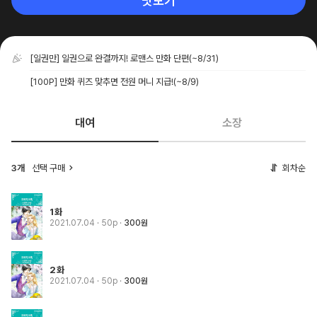
맛보기
[일권만] 일권으로 완결까지! 로맨스 만화 단편
(~8/31)
[100P] 만화 퀴즈 맞추면 전원 머니 지급!
(~8/9)
대여
소장
3개
선택 구매
회차순
1화
2021.07.04
· 50p
300원
2화
2021.07.04
· 50p
300원