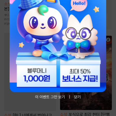
#
강공
#
친구>연인
소설
[BL] Call Call Call [단행
본]
#
미남공
#
츤데레수
2.1만
#
현대물
#
대형견공
#
동거
#
리맨물
#
츤데레공
#
사내연애
#
재벌공
#
다정수
#
능글공
#
짝사랑
#
얼빠수
이 이벤트 그만 보기
닫기
소설
포식으로 최강 헌터 [단행
소설
[BL] 너에게서 벗어나고