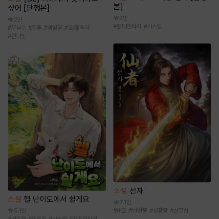
본]
싶어 [단행본]
2만
2만
#
현대판타지
#
시스템
#
무심수
#
질투
#
냉혈공
#
오해/착각
#
원나잇
소설
선자
소설
헬 난이도에서 쉴게요
7.1만
5.1만
#
마교
#
선협물
#
성장물
#
신무협
#
성장물
#
힐링물
#
시스템
#
퓨전판타지