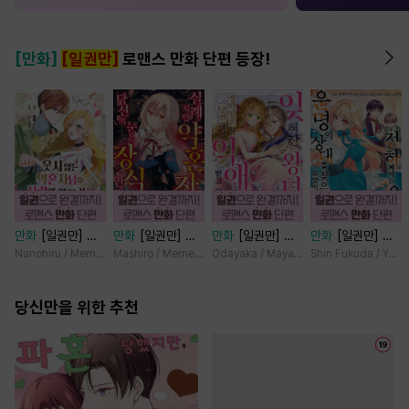
[만화]
[일권만]
로맨스 만화 단편 등장!
만화
[일권만] 웃
만화
[일권만] 실
만화
[일권만] 잊
만화
[일권만] 전
지 않는 약혼자님
례지만 약혼자님,
혀진 왕녀지만 정
하께서는 오늘도
Nanohiru / Memeko
Mashiro / Memeko
Odayaka / Maya Koike
Shin Fukuda / Yoko
이 사랑에 빠진 건
당신의 눈은 장식
략결혼 한 남편에
운명의 상대를 찾
변장한 저인 것 같
인가요? [단행본]
게 익애받고 있습
으신 모양이네요
습니다 [단행본]
당신만을 위한 추천
니다 [단행본]
(웃음) [단행본]