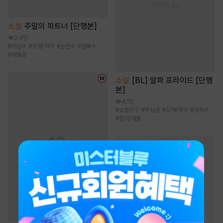
소설
주말의 파트너 [단행본]
2.4만
#
미남수
#
오해/착각
#
순진수
#
얼빠수
#
재벌공
소설
[BL] 알파 프라이드 [단행
본]
4.1만
#
소꿉친구
#
무심공
#
오해/착각
#
상처수
#
정치/재벌
BL 웹툰/만화
인기 키워드
#
절륜공
#
다정공
#
친구
#
연하공
#
고수위
#
하드코어
#
상처수
#
연상수
#
집착공
#
미인수