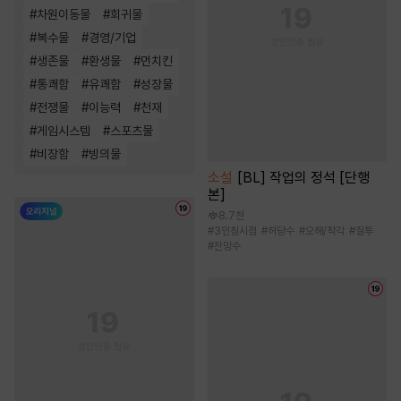
#
차원이동물
#
회귀물
#
복수물
#
경영/기업
#
생존물
#
환생물
#
먼치킨
#
통쾌함
#
유쾌함
#
성장물
#
전쟁물
#
이능력
#
천재
#
게임시스템
#
스포츠물
#
비장함
#
빙의물
소설
[BL] 작업의 정석 [단행
본]
8.7천
#
3인칭시점
#
허당수
#
오해/착각
#
질투
#
잔망수