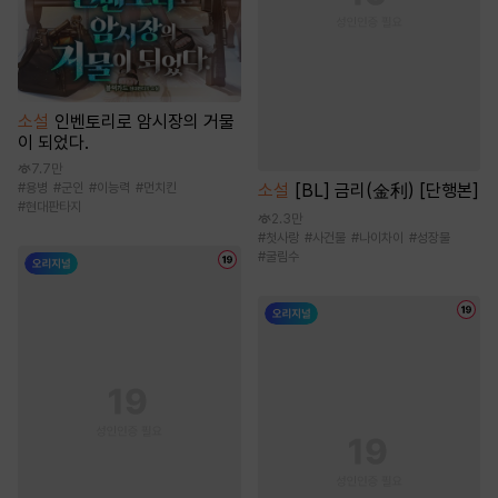
소설
인벤토리로 암시장의 거물
이 되었다.
7.7만
#
용병
#
군인
#
이능력
#
먼치킨
소설
[BL] 금리(金利) [단행본]
#
현대판타지
2.3만
#
첫사랑
#
사건물
#
나이차이
#
성장물
#
굴림수