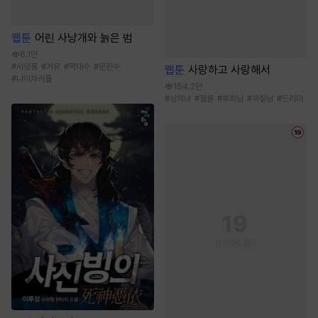
웹툰
어린 사냥개와 늙은 범
6.1만
#
서양풍
#
거유
#
떡대수
#
문란수
웹툰
사랑하고 사랑해서
#
나이차커플
154.2만
#
상처녀
#
절륜
#
후회남
#
까칠남
#
드라마