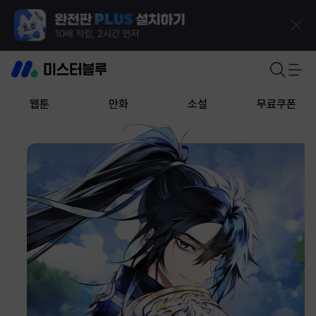
웹툰
만화
소설
무료쿠폰