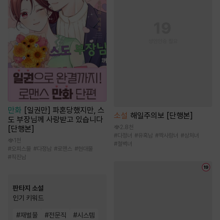
만화
[일권만] 파혼당했지만, 스
소설
해일주의보 [단행본]
도 부장님께 사랑받고 있습니다
2.8천
[단행본]
#
다정녀
#
유혹남
#
짝사랑녀
#
상처녀
1천
#
철벽녀
#
오피스물
#
다정남
#
로맨스
#
현대물
#
직진남
판타지 소설
인기 키워드
#
재벌물
#
전문직
#
시스템