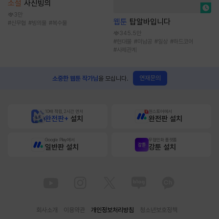
소설
사신빙의
3만
웹툰
탑알바입니다
#
신무협
#
빙의물
#
복수물
345.5만
#
현대물
#
미남공
#
일상
#
하드코어
#
사제관계
연재문의
소중한 웹툰 작가님
을 모십니다.
10배 적립, 2시간 먼저
원스토어에서
완전판+
설치
완전판 설치
Google Play에서
무협만화 플랫폼
일반판 설치
강툰 설치
회사소개
이용약관
개인정보처리방침
청소년보호정책