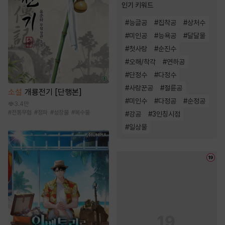
인기 키워드
#
능글공
#
집착공
#
상처수
#
미인공
#
능욕공
#
달달물
#
첫사랑
#
순진수
#
오해/착각
#
연하공
#
단정수
#
다정수
#
사랑꾼공
#
절륜공
소설
개룡전기 [단행본]
#
미인수
#
다정공
#
순정공
3.4만
#
전통무협
#
정파
#
성장물
#
복수물
#
강공
#
3인칭시점
#
일상물