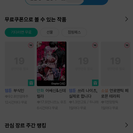
무료쿠폰으로 볼 수 있는 작품
기다리면 무료
선물
점핑패스
웹툰
부식인
만화
어쌔신&신데
웹툰
쓰리 나이츠,
소설
언로맨틱 페
렐라
실제로 합니다
로몬 테라피
92.8만
임애주
17.9만
나츠노 유조
1.3만
고토 / 두나래
1천
망랑독
12시간마다 무료
6시간마다 무료
1일마다 무료
1일마다 무료
관심 장르 주간 랭킹