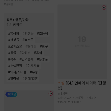
#
영지물
장르+ 웹툰/만화
인기 키워드
#
영상화
#
환생물
#
초능력
#
성장물
#
복수물
#
오피스물
#
현대물
#
친구
#
동물
#
다정남
#
음식
#
복수
#
인외존재
#
동양풍
#
소설원작
#
이세계물
#
역사/시대물
#
우정
#
힐링물
#
연애/결혼
소설
[BL] 언페어 헤이터 [단행
본]
3.5만
#
서브공있음
#
오해/착각
#
상처수
#
할리킹
#
오메가버스