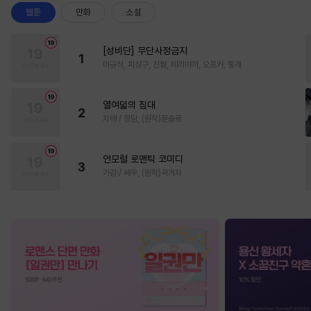
웹툰
만화
소설
[성비단] 무단사정금지
1
마규식, 피상구, 진월, 테리야끼, 오프카, 뚱개
열여덟의 침대
2
자태 / 청담, (원작)문슬로
언모럴 로맨틱 코미디
3
가감 / 쌔우, (원작)곽겨자