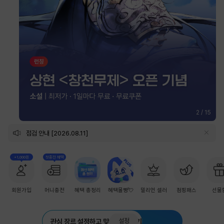
2
/
15
점검 안내 [2026.08.11]
+1,000원
첫충전 혜택
회원가입
머니충전
혜택 총정리
혜택몰빵💘
밀리언 셀러
점핑패스
선물
설정
관심 장르 설정하고 맞춤 추천 받기