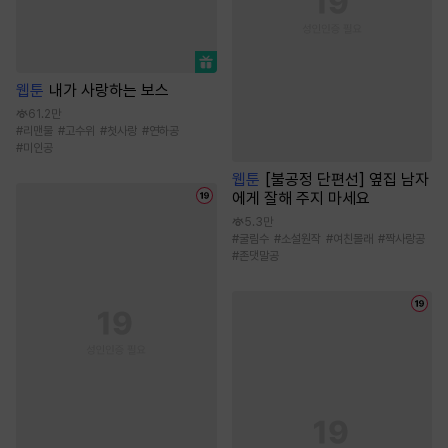
웹툰
내가 사랑하는 보스
61.2만
#
리맨물
#
고수위
#
첫사랑
#
연하공
#
미인공
웹툰
[불공정 단편선] 옆집 남자
에게 잘해 주지 마세요
5.3만
#
굴림수
#
소설원작
#
여친몰래
#
짝사랑공
#
존댓말공