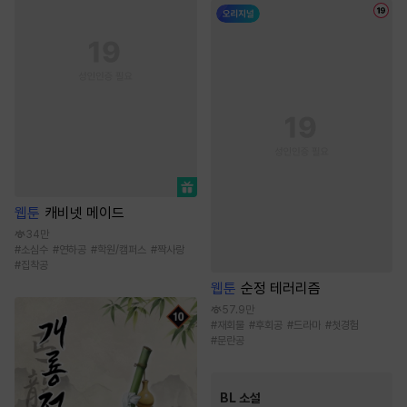
웹툰
캐비넷 메이드
34만
#
소심수
#
연하공
#
학원/캠퍼스
#
짝사랑
#
집착공
웹툰
순정 테러리즘
57.9만
#
재회물
#
후회공
#
드라마
#
첫경험
#
문란공
BL 소설