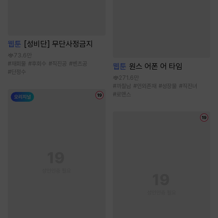
웹툰
[성비단] 무단사정금지
73.6만
#
재회물
#
후회수
#
직진공
#
벤츠공
웹툰
원스 어폰 어 타임
#
단정수
271.6만
#
까칠남
#
인외존재
#
성장물
#
직진녀
#
로맨스