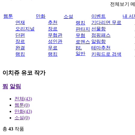
전체보기 
웹툰
만화
이벤트
내 서
소설
연재
추천
기다리면 무료
랭킹
오리지널
장르
선물함
판타지
단편
무협관
점핑패스
무협
장르
성인관
알림함
로맨스
완결
무료
BL
테마추천
일반
랭킹
랭킹
키워드로 검색
이치쥬 유코
작가
찜
알림
전체
(43)
웹툰
(0)
만화
(43)
소설
(0)
총
43
작품