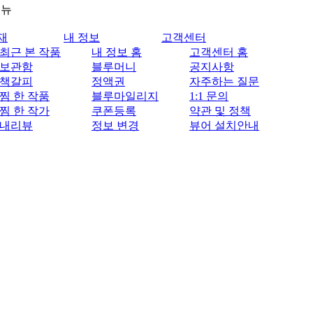
메뉴
재
내 정보
고객센터
최근 본 작품
내 정보 홈
고객센터 홈
보관함
블루머니
공지사항
책갈피
정액권
자주하는 질문
찜 한 작품
블루마일리지
1:1 문의
찜 한 작가
쿠폰등록
약관 및 정책
내리뷰
정보 변경
뷰어 설치안내