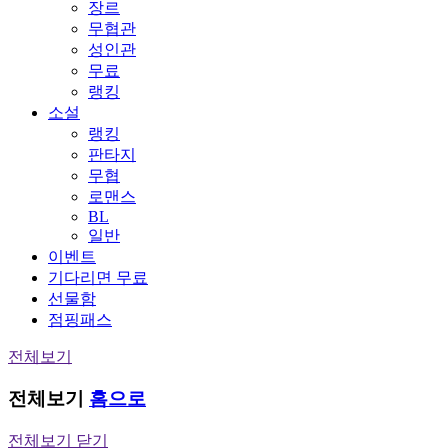
장르
무협관
성인관
무료
랭킹
소설
랭킹
판타지
무협
로맨스
BL
일반
이벤트
기다리면 무료
선물함
점핑패스
전체보기
전체보기
홈으로
전체보기 닫기