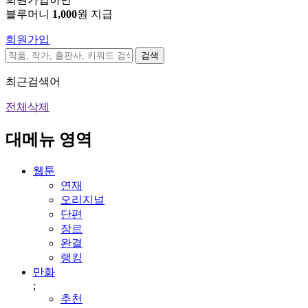
블루머니
1,000
원 지급
회원가입
검색
최근검색어
전체삭제
대메뉴 영역
웹툰
연재
오리지널
단편
장르
완결
랭킹
만화
;
추천