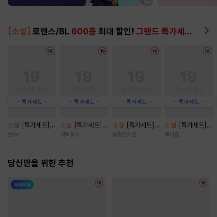
[소설]
로맨스/BL
600종
최대 할인!
그랜드 특가세트
▶
소설
[특가세트]
소설
[특가세트]
소설
[특가세트]
소설
[특가세트]
[BL] 애열 [단행
함부로 사랑 [단행
[BL] 트루 러브(Tr
황제의 침실을 지
zitw
새벽향기
블랑로이드
루마음
본]
본]
ue Love) [단행
킵니다 [단행본]
본]
당신만을 위한 추천