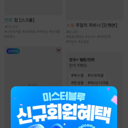
만화
첩 [스크롤]
소설
주말의 파트너 [단행본]
72.5만
#
나이차커플
#
국내에로
#
연하남
#
현대물
2.4만
#
로맨스
#
복흑/계략공
#
호구수
#
계약관계
#
허당수
#
순정공
장르+ 웹툰/만화
인기 키워드
#
복수물
#
이세계물
#
환생물
#
역사/시대물
#
친구
#
현대물
#
초능력
#
성장물
#
음식
#
다정남
#
연애/결혼
#
복수
#
동물
#
인외존재
#
동양풍
#
힐링물
#
오피스물
#
영상화
#
소설원작
#
우정