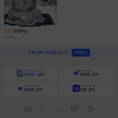
소설
만행무승
2.9만
연재문의
소중한 웹툰 작가님
을 모십니다.
10배 적립, 2시간 먼저
원스토어에서
완전판+
설치
완전판 설치
Google Play에서
무협만화 플랫폼
일반판 설치
강툰 설치