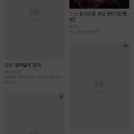
소설
포식으로 최강 헌터 [단행
본]
2만
#
시스템
#
현대판타지
웹툰
열여덟의 침대
536.2만
#
복흑공
#
학원/캠퍼스
#
집착공
#
무심수
#
순정수