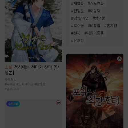
#
재벌물
#
스포츠물
#
전쟁물
#
이능력
#
경영/기업
#
빙의물
#
복수물
#
비장함
#
먼치킨
#
천재
#
차원이동물
#
유쾌함
소설
청성에는 천마가 산다 [단
행본]
8.8만
#
복수물
#
도사
#
마교
#
환생물
#
검객/무사