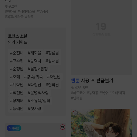
9.2천
#
현대물
#
시리어스물
#
무심공
#
복흑/계략공
#
광공
로맨스 소설
인기 키워드
#
순진녀
#
재회물
#
절륜남
#
고수위
#
능력녀
#
상처남
#
순정남
#
몸정>맘정
#
오해
#
왕족/귀족
#
재벌남
웹툰
사용 후 반품불가
#
계략남
#
다정남
#
집착남
425.8만
#
직진남
#
운명적사랑
#
하드코어
#
능력공
#
복수
#
오해/착각
#
난폭공
#
상처녀
#
소유욕/집착
#
능력남
#
첫사랑