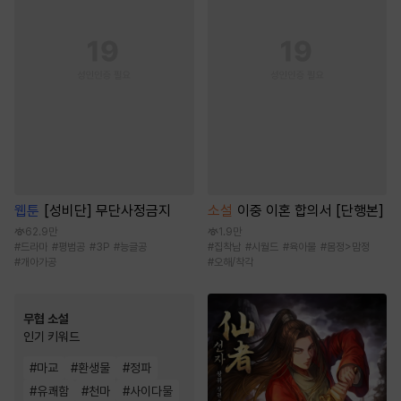
웹툰
[성비단] 무단사정금지
소설
이중 이혼 합의서 [단행본]
62.9만
1.9만
#
드라마
#
평범공
#
3P
#
능글공
#
집착남
#
시월드
#
육아물
#
몸정>맘정
#
개아가공
#
오해/착각
무협 소설
인기 키워드
#
마교
#
환생물
#
정파
#
유쾌함
#
천마
#
사이다물