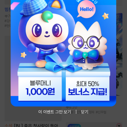
웹툰
개와 새
763.4만
#
강수
#
OO버스
#
다정공
#
오해/착각
#
현대물
소설
곤륜신기전 [단행본]
8.2만
이 이벤트 그만 보기
닫기
#
곤륜
#
선협물
#
정파
#
신무협
소설
[BL] 죽은 첫사랑이 돌아