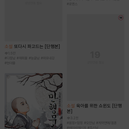
#
로맨스
소설
또다시 파고드는 [단행본]
1.5만
#
다정남
#
재회물
#
능글남
#
외유내강
#
현대물
소설
육아를 위한 쇼윈도 [단행
본]
3.2천
#
몸정>맘정
#
오만남
#
계약연애/결혼
#
베이비메신저
#
조신남