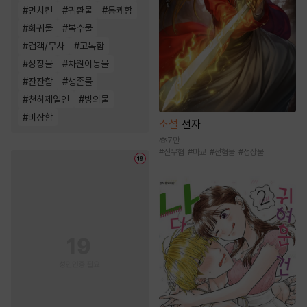
#
먼치킨
#
귀환물
#
통쾌함
#
회귀물
#
복수물
#
검객/무사
#
고독함
#
성장물
#
차원이동물
#
잔잔함
#
생존물
#
천하제일인
#
빙의물
#
비장함
소설
선자
7만
#
신무협
#
마교
#
선협물
#
성장물