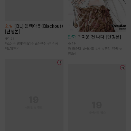
소설
[BL] 블랙아웃(Blackout)
[단행본]
만화
귀여운 건 나다 [단행본]
1.2만
#
소심수
#
외유내강수
#
순진수
#
헌신공
2천
#
오해/착각
#
배틀연애
#
현대물
#
개그/코믹
#
연하남
#
일상