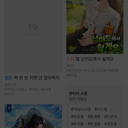
소설
헬 난이도에서 쉴게요
5만
#
퓨전판타지
#
시스템
#
성장물
#
힐링물
#
영지물
웹툰
떡 한 번 치면 안 잡아먹지
8.5만
#
계략남
#
로맨스
#
직진남
#
동양풍
판타지 소설
#
상처녀
인기 키워드
#
게임시스템
#
시스템
#
성장물
#
통쾌함
#
전문직
#
회귀물
#
환생물
#
생존물