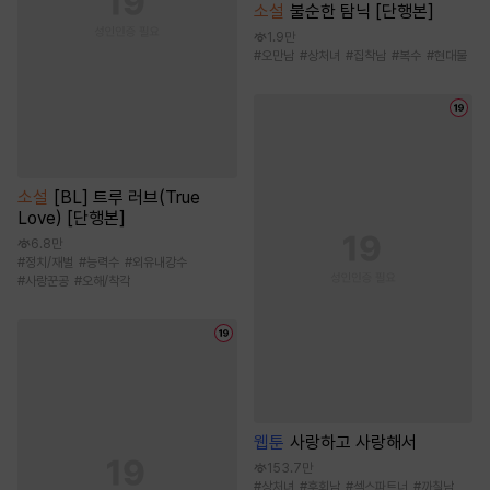
소설
불순한 탐닉 [단행본]
1.9만
#
오만남
#
상처녀
#
집착남
#
복수
#
현대물
소설
[BL] 트루 러브(True
Love) [단행본]
6.8만
#
정치/재벌
#
능력수
#
외유내강수
#
사랑꾼공
#
오해/착각
웹툰
사랑하고 사랑해서
153.7만
#
상처녀
#
후회남
#
섹스파트너
#
까칠남