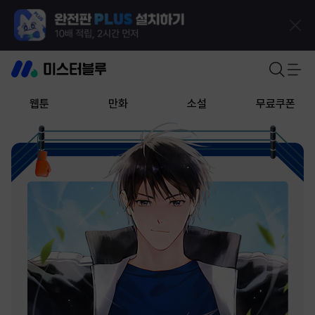
웹툰
만화
소설
무료쿠폰