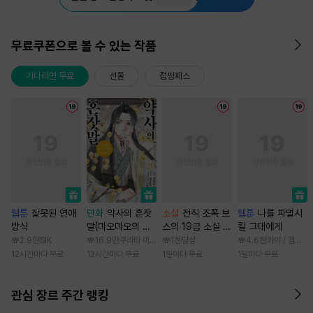
무료쿠폰으로 볼 수 있는 작품
기다리면 무료
선물
점핑패스
웹툰
잘못된 연애
만화
약사의 혼잣
소설
전직 조폭 보
웹툰
나를 파멸시
방식
말(마오마오의 후
스의 19금 소설 속
킬 그대에게
궁 수수께끼 풀이
가정부 빙의기
2.9만
SIK
16.9만
쿠라타 미노지 / 휴우가 나츠
1천
당성
4.6천
카야 / 점면, 
수첩)
12시간마다 무료
12시간마다 무료
1일마다 무료
1일마다 무료
관심 장르 주간 랭킹