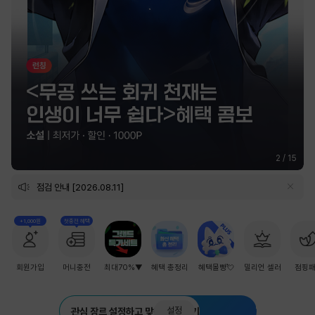
2
/
15
점검 안내 [2026.08.11]
+1,000원
첫충전 혜택
회원가입
머니충전
최대70%▼
혜택 총정리
혜택몰빵💘
밀리언 셀러
점핑
설정
관심 장르 설정하고 맞춤 추천 받기