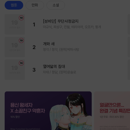
웹툰
만화
소설
[성비단] 무단사정금지
1
마규식, 피상구, 진월, 테리야끼, 오프카, 뚱개
개와 새
2
정각 / 정각, (원작)박하사탕
열여덟의 침대
3
자태 / 청담, (원작)문슬로