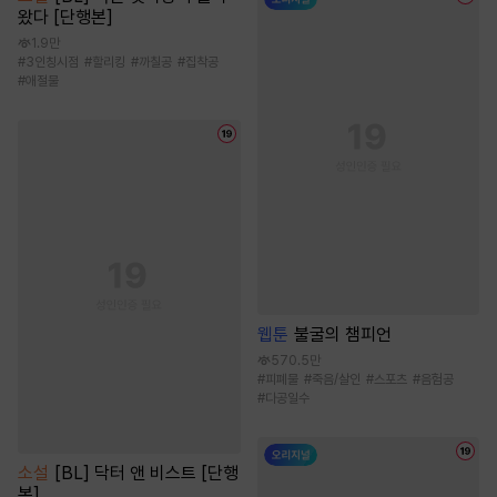
왔다 [단행본]
1.9만
#
3인칭시점
#
할리킹
#
까칠공
#
집착공
#
애절물
웹툰
불굴의 챔피언
570.5만
#
피폐물
#
죽음/살인
#
스포츠
#
음험공
#
다공일수
소설
[BL] 닥터 앤 비스트 [단행
본]