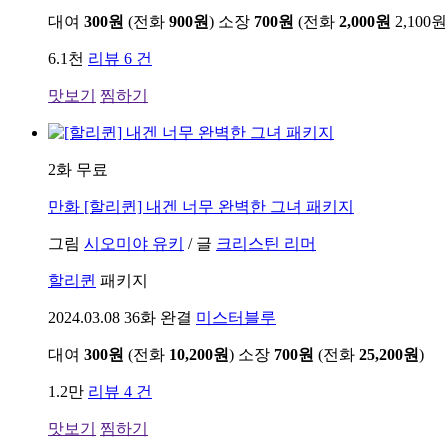
대여
300원
(전화
900원
)
소장
700원
(전화
2,000원
2,100원
6.1천
리뷰 6 건
맛보기
찜하기
2화 무료
만화
[할리퀸] 내겐 너무 완벽한 그녀 패키지
그림
시오미야 유키
/
글
크리스틴 리머
할리퀸
패키지
2024.03.08
36화 완결
미스터블루
대여
300원
(전화
10,200원
)
소장
700원
(전화
25,200원
)
1.2만
리뷰 4 건
맛보기
찜하기