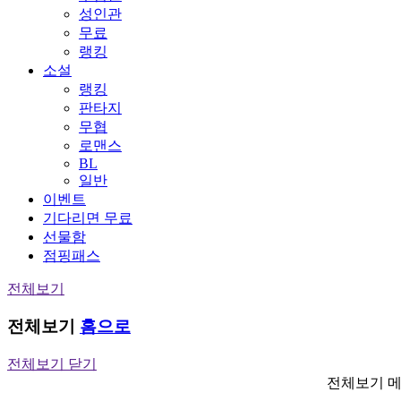
성인관
무료
랭킹
소설
랭킹
판타지
무협
로맨스
BL
일반
이벤트
기다리면 무료
선물함
점핑패스
전체보기
전체보기
홈으로
전체보기 닫기
전체보기 