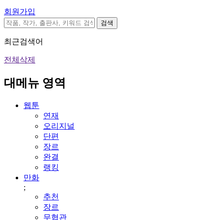
회원가입
검색
최근검색어
전체삭제
대메뉴 영역
웹툰
연재
오리지널
단편
장르
완결
랭킹
만화
;
추천
장르
무협관