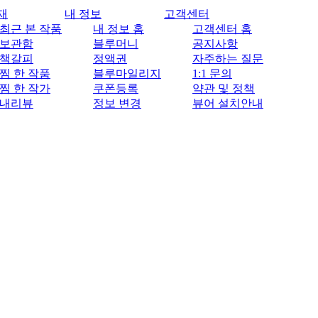
재
내 정보
고객센터
최근 본 작품
내 정보 홈
고객센터 홈
보관함
블루머니
공지사항
책갈피
정액권
자주하는 질문
찜 한 작품
블루마일리지
1:1 문의
찜 한 작가
쿠폰등록
약관 및 정책
내리뷰
정보 변경
뷰어 설치안내