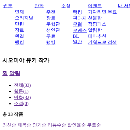
웹툰
만화
이벤트
내 서
소설
연재
추천
기다리면 무료
랭킹
오리지널
장르
선물함
판타지
단편
무협관
점핑패스
무협
장르
성인관
알림함
로맨스
완결
무료
BL
테마추천
일반
랭킹
랭킹
키워드로 검색
시오미야 유키
작가
찜
알림
전체
(33)
웹툰
(1)
만화
(32)
소설
(0)
총
33
작품
최신순
제목순
인기순
리뷰수순
할인율순
무료순