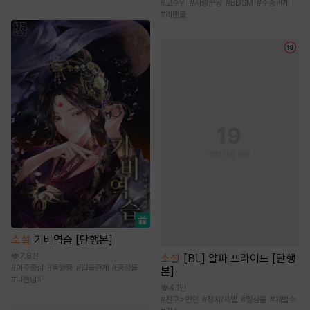
#
고수위
#
사랑꾼공
#
BDSM
#
주종관계
#
리맨물
소설
기비역습 [단행본]
7.8천
소설
[BL] 알파 프라이드 [단행
#
여주중심
#
동양풍
#
갑을관계
#
궁정물
본]
#
나쁜남자
4.1만
#
친구>연인
#
정치/재벌
#
일상물
#
재벌수