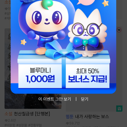
소설
해일주의보 [단행본]
#
미인수
#
친구>연인
1천
#
짝사랑
#
고수위
#
상처녀
#
사차원남
#
오만남
#
동정남
#
계략남
이 이벤트 그만 보기
닫기
소설
천산칠금생 [단행본]
웹툰
내가 사랑하는 보스
2.6만
59.7만
#
비장함
#
성장물
#
전통무협