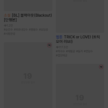
소설
[BL] 블랙아웃(Blackout)
[단행본]
1.2만
#
순진수
#
외유내강수
#
평범수
#
초딩공
#
사랑꾼공
웹툰
TRICK or LOVE! (트릭
오어 러브!)
117.5만
#
적극수
#
재벌공
#
동거
#
연상수
#
갭모에공