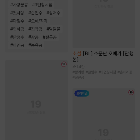
#
사랑꾼공
#
3인칭시점
#
첫사랑
#
순진수
#
상처수
#
다정수
#
오해/착각
#
연하공
#
집착공
#
달달물
#
단정수
#
강공
#
절륜공
#
미인공
#
능욕공
소설
[BL] 소문난 오메가 [단행
본]
1.4만
#
할리킹
#
굴림수
#
3인칭시점
#
츤데레공
#
절륜공