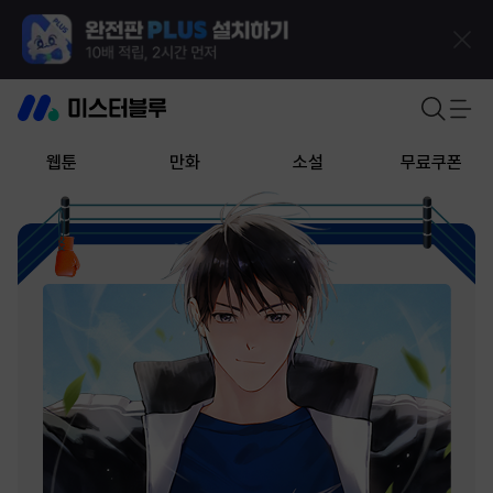
웹툰
만화
소설
무료쿠폰