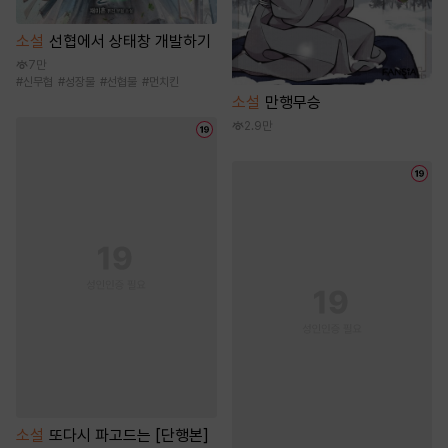
소설
선협에서 상태창 개발하기
7만
#
신무협
#
성장물
#
선협물
#
먼치킨
소설
만행무승
2.9만
소설
또다시 파고드는 [단행본]