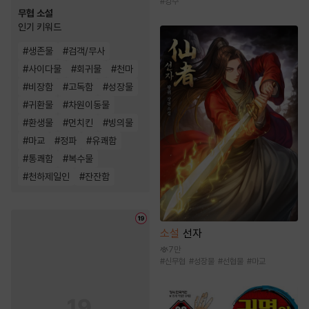
#
강수
무협 소설
인기 키워드
#
생존물
#
검객/무사
#
사이다물
#
회귀물
#
천마
#
비장함
#
고독함
#
성장물
#
귀환물
#
차원이동물
#
환생물
#
먼치킨
#
빙의물
#
마교
#
정파
#
유쾌함
#
통쾌함
#
복수물
#
천하제일인
#
잔잔함
소설
선자
7만
#
신무협
#
성장물
#
선협물
#
마교