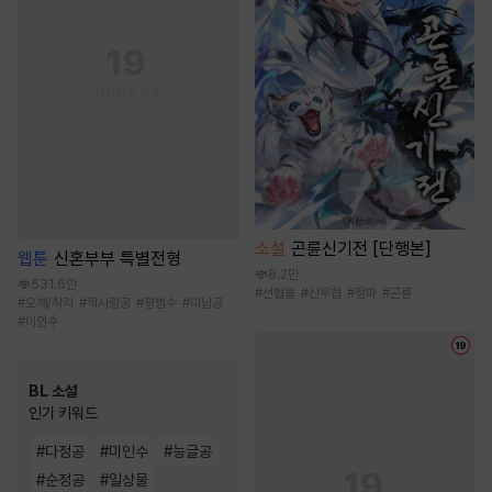
소설
곤륜신기전 [단행본]
웹툰
신혼부부 특별전형
8.2만
531.6만
#
선협물
#
신무협
#
정파
#
곤륜
#
오해/착각
#
짝사랑공
#
평범수
#
미남공
#
미인수
BL 소설
인기 키워드
#
다정공
#
미인수
#
능글공
#
순정공
#
일상물