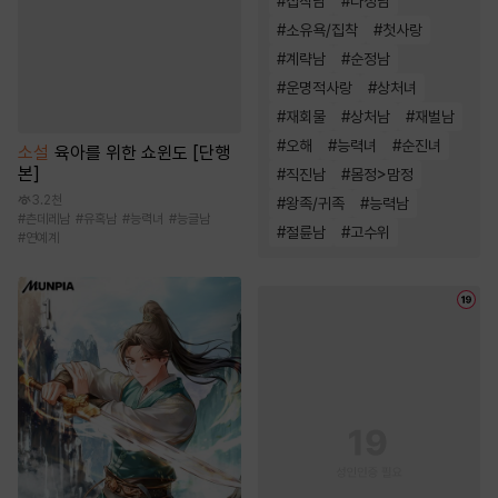
#
집착남
#
다정남
#
소유욕/집착
#
첫사랑
#
계략남
#
순정남
#
운명적사랑
#
상처녀
#
재회물
#
상처남
#
재벌남
#
오해
#
능력녀
#
순진녀
소설
육아를 위한 쇼윈도 [단행
본]
#
직진남
#
몸정>맘정
3.2천
#
왕족/귀족
#
능력남
#
츤데레남
#
유혹남
#
능력녀
#
능글남
#
절륜남
#
고수위
#
연예계