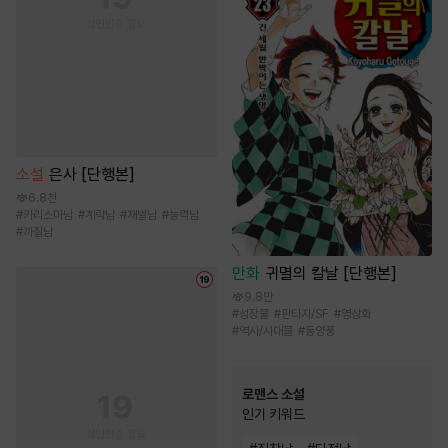
소설
은사 [단행본]
6.8천
#
카리스마남
#
계략남
#
재벌남
#
능력남
#
까칠남
만화
귀멸의 칼날 [단행본]
9.8만
#
성장물
#
판타지/SF
#
영상화
#
역사/시대물
#
동양풍
로맨스 소설
인기 키워드