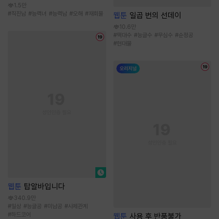
1.5만
#
직진남
#
능력녀
#
능력남
#
오해
#
재회물
웹툰
일곱 번의 선데이
10.6만
#
떡대수
#
능글수
#
무심수
#
순정공
#
현대물
웹툰
탑알바입니다
340.9만
#
일상
#
능글공
#
미남공
#
사제관계
#
하드코어
웹툰
사용 후 반품불가