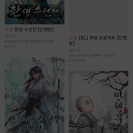
소설
환생 수선전 [단행본]
1.6만
소설
[BL] 루멘 프로젝트 [단행
#
선협물
#
신무협
#
환생물
#
성장물
본]
#
먼치킨
2.2만
#
복수
#
적극수
#
얼빠수
#
상처수
#
3인칭시점