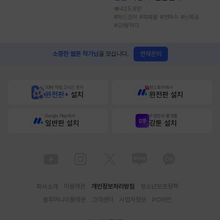
425.8만
#
하드코어
#
피폐물
#
연하수
#
난폭공
#
오해/착각
연재문의
소중한 웹툰 작가님
을 모십니다.
10배 적립, 2시간 먼저
원스토어에서
완전판+
설치
완전판 설치
Google Play에서
무협만화 플랫폼
일반판 설치
강툰 설치
회사소개
이용약관
개인정보처리방침
청소년보호정책
블루머니이용약관
고객센터
사업자정보
PC버전