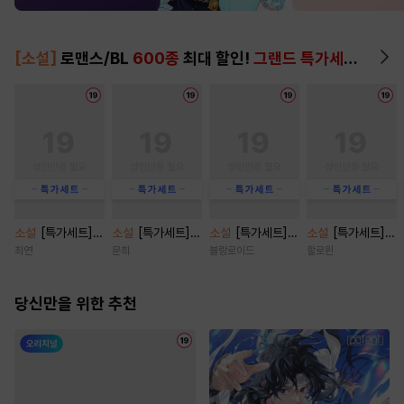
[소설]
로맨스/BL
600종
최대 할인!
그랜드 특가세트
▶
소설
[특가세트]
소설
[특가세트]
소설
[특가세트]
소설
[특가세트]
전남친의 아이 [삽
쿼터백의 터치다운
앤 에프터(And Af
페로몬 페티시 [단
최연
문희
블랑로이드
할로윈
화본] [단행본]
[단행본]
ter) [단행본]
행본]
당신만을 위한 추천