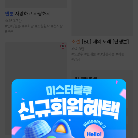
웹툰
사랑하고 사랑해서
153.7만
#
연애/결혼
#
후회남
#
소설원작
#
첫사랑
#
절륜
소설
[BL] 재의 노래 [단행본]
4.8만
#
도망수
#
현대물
#
3인칭시점
#
애증
#
감금
BL 웹툰/만화
인기 키워드
#
현대물
#
미남공
#
친구
#
연하공
#
연상수
#
집착공
#
강공
#
능글공
#
동거
#
다정수
#
다정공
#
절륜공
#
츤데레수
#
하드코어
#
대형견공
#
상처수