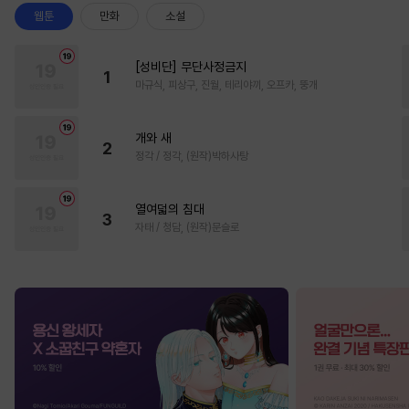
웹툰
만화
소설
[성비단] 무단사정금지
1
마규식, 피상구, 진월, 테리야끼, 오프카, 뚱개
개와 새
2
정각 / 정각, (원작)박하사탕
열여덟의 침대
3
자태 / 청담, (원작)문슬로