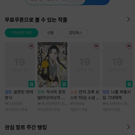
무료쿠폰으로 볼 수 있는 작품
기다리면 무료
선물
점핑패스
웹툰
잘못된 연애
만화
약사의 혼잣
소설
전직 조폭 보
웹툰
나를 파멸시
방식
말(마오마오의 후
스의 19금 소설 속
킬 그대에게
궁 수수께끼 풀이
가정부 빙의기
2.9만
SIK
16.9만
쿠라타 미노지 / 휴우가 나츠
1천
당성
4.4천
카야 / 점면, 
수첩)
12시간마다 무료
12시간마다 무료
1일마다 무료
1일마다 무료
관심 장르 주간 랭킹