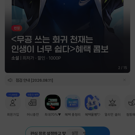
2
/
15
점검 안내 [2026.08.11]
+1,000원
첫충전 혜택
회원가입
머니충전
최대70%▼
혜택 총정리
혜택몰빵💘
밀리언 셀러
점핑
설정
관심 장르 설정하고 맞춤 추천 받기