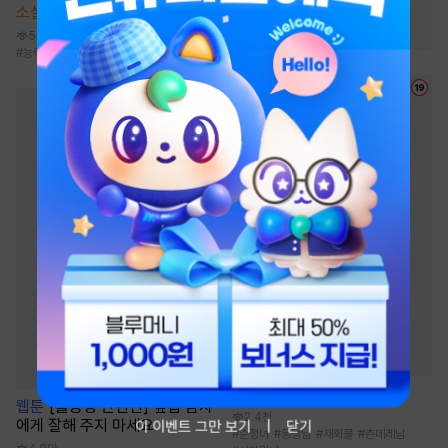
#
달달물
#
연하공
소설
몰락한 가문의 소저가 되다
#
사랑꾼공
#
오해/착각
59만
#
능력녀
#
전생/환생
#
동양풍
#
걸크러시
소설
해일주의보 [단행본]
웹툰
[불공정 단편선] 옆집 남자
2.4천
에게 잘해 주지 마세요
이 이벤트 그만 보기
닫기
#
순정녀
#
동정남
#
재회물
#
츤데레남