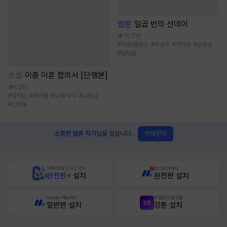
웹툰
일곱 번의 선데이
10.7만
#
학원/캠퍼스
#
무심수
#
연하공
#
순정공
#
달달물
소설
이중 이혼 합의서 [단행본]
1.9만
#
집착남
#
육아물
#
오해/착각
#
다정남
#
신파물
연재문의
소중한 웹툰 작가님
을 모십니다.
10배 적립, 2시간 먼저
원스토어에서
완전판+
설치
완전판 설치
Google Play에서
무협만화 플랫폼
일반판 설치
강툰 설치