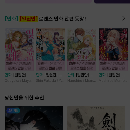
[만화]
[일권만]
로맨스 만화 단편 등장!
만화
[일권만] 잊
만화
[일권만] 전
만화
[일권만] 웃
만화
[일권만] 실
혀진 왕녀지만 정
하께서는 오늘도
지 않는 약혼자님
례지만 약혼자님,
Odayaka / Maya Koike
Shin Fukuda / Yoko Kurosu
Nanohiru / Memeko
Mashiro / Memeko
략결혼 한 남편에
운명의 상대를 찾
이 사랑에 빠진 건
당신의 눈은 장식
게 익애받고 있습
으신 모양이네요
변장한 저인 것 같
인가요? [단행본]
니다 [단행본]
당신만을 위한 추천
(웃음) [단행본]
습니다 [단행본]