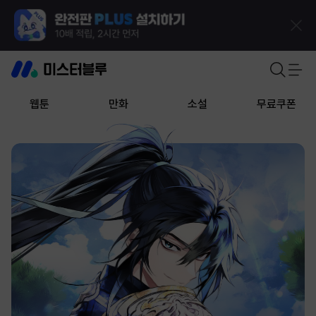
웹툰
만화
소설
무료쿠폰