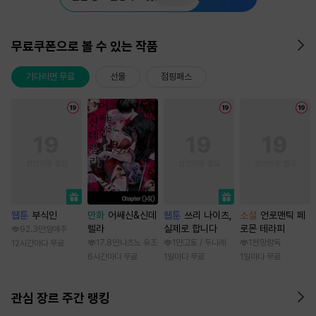
무료쿠폰으로 볼 수 있는 작품
기다리면 무료
선물
점핑패스
웹툰
부식인
만화
어쌔신&신데
웹툰
쓰리 나이츠,
소설
언로맨틱 페
렐라
실제로 합니다
로몬 테라피
92.3만
임애주
17.8만
나츠노 유조
1만
고토 / 두나래
1천
망랑독
12시간마다 무료
6시간마다 무료
1일마다 무료
1일마다 무료
관심 장르 주간 랭킹