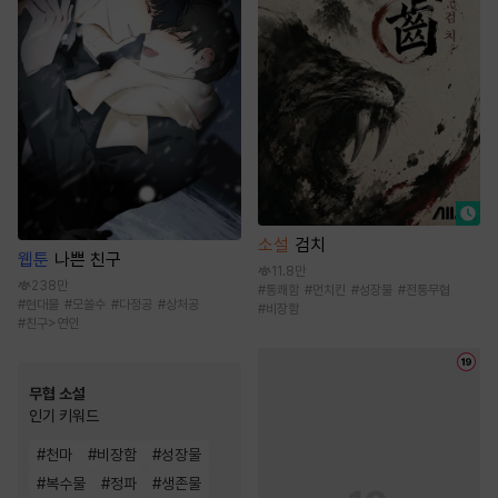
소설
검치
웹툰
나쁜 친구
11.8만
238만
#
통쾌함
#
먼치킨
#
성장물
#
전통무협
#
현대물
#
모쏠수
#
다정공
#
상처공
#
비장함
#
친구>연인
무협 소설
인기 키워드
#
천마
#
비장함
#
성장물
#
복수물
#
정파
#
생존물