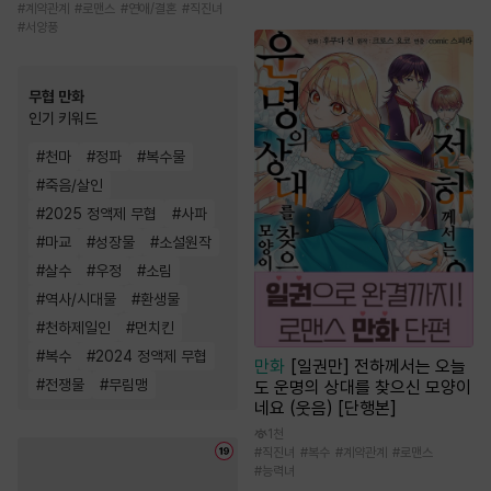
#
계약관계
#
로맨스
#
연애/결혼
#
직진녀
#
서양풍
무협 만화
인기 키워드
#
천마
#
정파
#
복수물
#
죽음/살인
#
2025 정액제 무협
#
사파
#
마교
#
성장물
#
소설원작
#
살수
#
우정
#
소림
#
역사/시대물
#
환생물
#
천하제일인
#
먼치킨
#
복수
#
2024 정액제 무협
만화
[일권만] 전하께서는 오늘
#
전쟁물
#
무림맹
도 운명의 상대를 찾으신 모양이
네요 (웃음) [단행본]
1천
#
직진녀
#
복수
#
계약관계
#
로맨스
#
능력녀