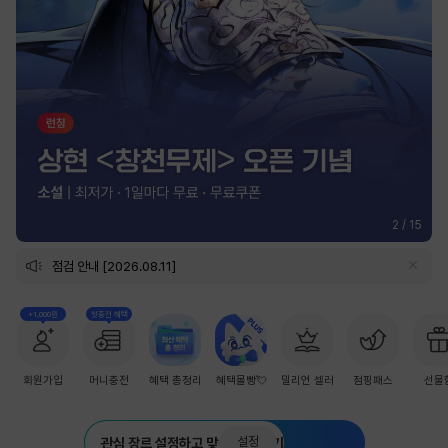
2
/
15
점검 안내 [2026.08.11]
+1,000원
첫충전 혜택
회원가입
머니충전
혜택 총정리
혜택몰빵💘
밀리언 셀러
점핑패스
선물
설정
관심 장르 설정하고 맞춤 추천 받기