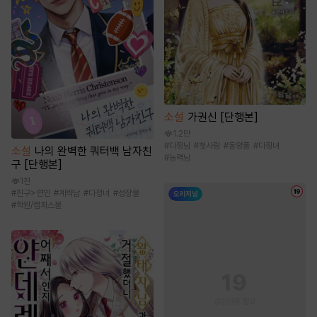
소설
가권신 [단행본]
1.2만
#
다정남
#
첫사랑
#
동양풍
#
다정녀
소설
나의 완벽한 쿼터백 남자친
#
능력남
구 [단행본]
1천
#
친구>연인
#
계략남
#
다정녀
#
성장물
#
학원/캠퍼스물