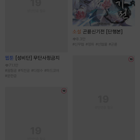
소설
곤륜신기전 [단행본]
8.3만
#
신무협
#
정파
#
선협물
#
곤륜
웹툰
[성비단] 무단사정금지
71.1만
#
음험공
#
직진공
#
다정수
#
하드코어
#
문란공