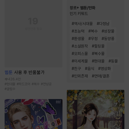
장르+ 웹툰/만화
인기 키워드
#
역사/시대물
#
다정남
#
초능력
#
복수
#
성장물
#
환생물
#
우정
#
동양풍
#
소설원작
#
힐링물
#
오피스물
#
복수물
#
이세계물
#
현대물
#
동물
#
친구
#
음식
#
영상화
웹툰
사용 후 반품불가
#
인외존재
#
연애/결혼
426.4만
#
현대물
#
하드코어
#
복수
#
연상공
#
굴림수