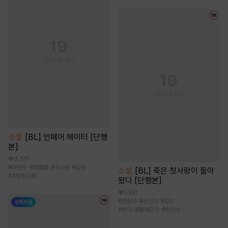
소설
[BL] 언페어 헤이터 [단행
본]
3.5만
#
미인수
#
애절물
#
첫사랑
#
강공
소설
[BL] 죽은 첫사랑이 돌아
#
3인칭시점
왔다 [단행본]
1.9만
#
연상수
#
순진수
#
강수
#
빙의/영혼체인지
#
미인수