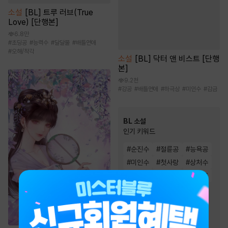
소설
[BL] 트루 러브(True
Love) [단행본]
6.8만
#
초딩공
#
능력수
#
달달물
#
배틀연애
#
오해/착각
소설
[BL] 닥터 앤 비스트 [단행
본]
9.2천
#
강공
#
배틀연애
#
하극상
#
미인수
#
감금
BL 소설
인기 키워드
#
순진수
#
절륜공
#
능욕공
#
미인수
#
첫사랑
#
상처수
#
미인공
#
일상물
#
순정공
#
다정공
#
다정수
#
3인칭시점
#
단정수
#
집착공
#
강공
#
능글공