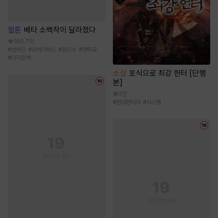
웹툰
베타 소백작이 달라졌다
160.7만
#
성비단
#
오메가버스
#
임신수
#
연하공
#
다각관계
소설
포식으로 최강 헌터 [단행
본]
2만
#
현대판타지
#
시스템