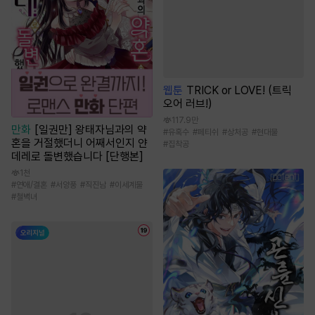
웹툰
TRICK or LOVE! (트릭
오어 러브!)
117.9만
만화
[일권만] 왕태자님과의 약
#
유혹수
#
페티쉬
#
상처공
#
현대물
혼을 거절했더니 어째서인지 얀
#
집착공
데레로 돌변했습니다 [단행본]
1천
#
연애/결혼
#
서양풍
#
직진남
#
이세계물
#
철벽녀