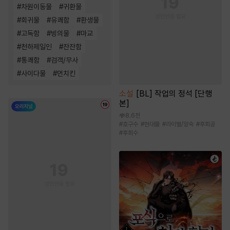
#
차원이동물
#
귀환물
#
회귀물
#
유쾌함
#
환생물
#
고독함
#
빙의물
#
마교
#
천하제일인
#
잔잔함
#
통쾌함
#
검객/무사
#
사이다물
#
먼치킨
소설
[BL] 작업의 정석 [단행
본]
8.6천
#
호구수
#
현대물
#
라이벌/앙숙
#
후회공
#
후회수