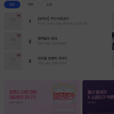
웹툰
만화
소설
[성비단] 무단사정금지
1
마규식, 피상구, 진월, 테리야끼, 오프카, 뚱개
열여덟의 침대
2
자태 / 청담, (원작)문슬로
언모럴 로맨틱 코미디
3
가감 / 쌔우, (원작)곽겨자