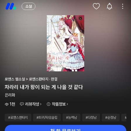
소설
로맨스 웹소설 > 로맨스판타지 · 완결
차라리 내가 왕이 되는 게 나을 것 같다
은리화
1천
리뷰작성
작품정보
#로맨스판타지
#회귀/타임슬립
#능력남
#다정남
#순정남
#능