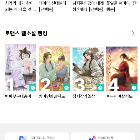
차라리 내가 왕이
레이디 신데렐라
남자주인공이 내게
꽃잎을 여미다 [단
되는 게 나을 것 같
[단행본]
청혼했다 [단행본]
행본]
다 [단행본]
로맨스 웹소설 랭킹
반파부군태총아
병미인화살저도
장저장가일상
후부인여살저도
10배 적립, 2시간 먼저
원스토어에서