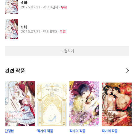
4화
2025.07.21
· 약 3.3천자
무료
5화
2025.07.21
· 약 3.1천자
무료
··· 펼치기
관련 작품
단행본
작가의 작품
작가의 작품
작가의 작품