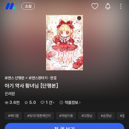
소설
로맨스 단행본 > 로맨스판타지 · 완결
아기 약사 황녀님 [단행본]
은려원
3.6천
5.0
1 건
작품정보
#메디컬
#빙의/영혼체인지
#차원이동
#다정남
#순정남
#걸크