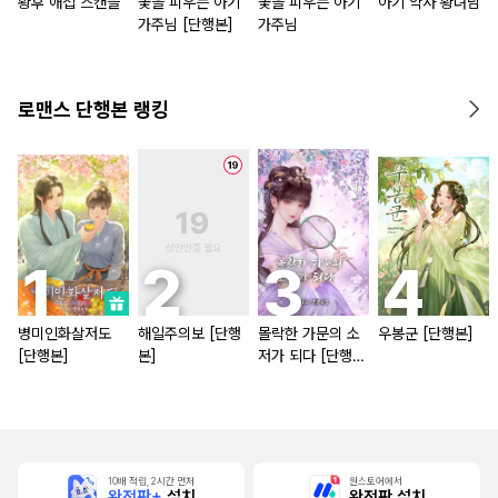
황후 애첩 스캔들
꽃을 피우는 아기
꽃을 피우는 아기
아기 약사 황녀님
가주님 [단행본]
가주님
로맨스 단행본 랭킹
병미인화살저도
해일주의보 [단행
몰락한 가문의 소
우봉군 [단행본]
[단행본]
본]
저가 되다 [단행
본]
10배 적립, 2시간 먼저
원스토어에서
완전판+
설치
완전판 설치