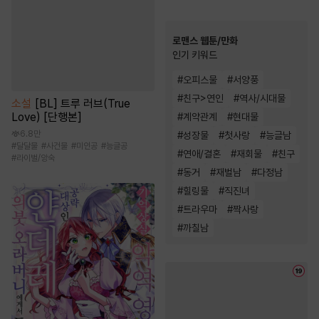
로맨스 웹툰/만화
인기 키워드
#
오피스물
#
서양풍
#
친구>연인
#
역사/시대물
소설
[BL] 트루 러브(True
Love) [단행본]
#
계약관계
#
현대물
6.8만
#
성장물
#
첫사랑
#
능글남
#
달달물
#
사건물
#
미인공
#
능글공
#
연애/결혼
#
재회물
#
친구
#
라이벌/앙숙
#
동거
#
재벌남
#
다정남
#
힐링물
#
직진녀
#
트라우마
#
짝사랑
#
까칠남