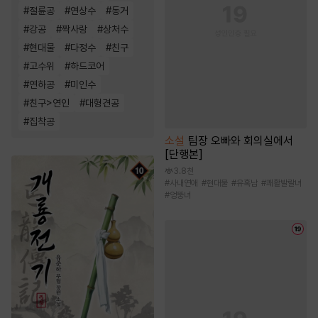
#
절륜공
#
연상수
#
동거
#
강공
#
짝사랑
#
상처수
#
현대물
#
다정수
#
친구
#
고수위
#
하드코어
#
연하공
#
미인수
#
친구>연인
#
대형견공
#
집착공
소설
팀장 오빠와 회의실에서
[단행본]
3.8천
#
사내연애
#
현대물
#
유혹남
#
쾌활발랄녀
#
엉뚱녀