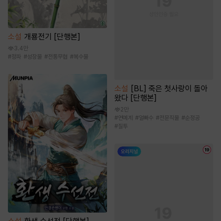
소설
개룡전기 [단행본]
3.4만
#
정파
#
성장물
#
전통무협
#
복수물
소설
[BL] 죽은 첫사랑이 돌아
왔다 [단행본]
2만
#
연예계
#
얼빠수
#
전문직물
#
순정공
#
질투