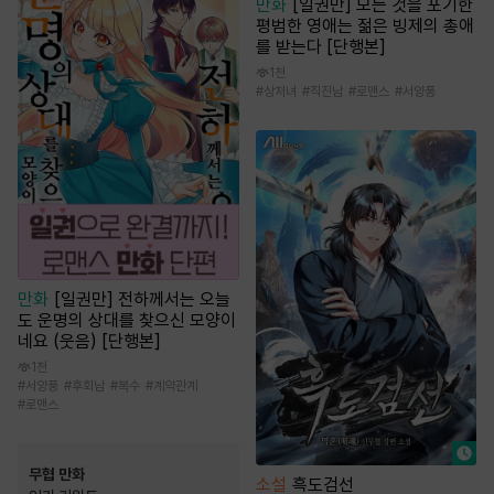
만화
[일권만] 모든 것을 포기한
평범한 영애는 젊은 빙제의 총애
를 받는다 [단행본]
1천
#
상처녀
#
직진남
#
로맨스
#
서양풍
만화
[일권만] 전하께서는 오늘
도 운명의 상대를 찾으신 모양이
네요 (웃음) [단행본]
1천
#
서양풍
#
후회남
#
복수
#
계약관계
#
로맨스
무협 만화
소설
흑도검선