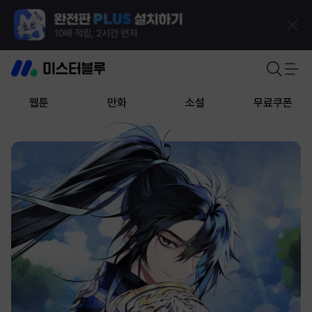
웹툰
만화
소설
무료쿠폰