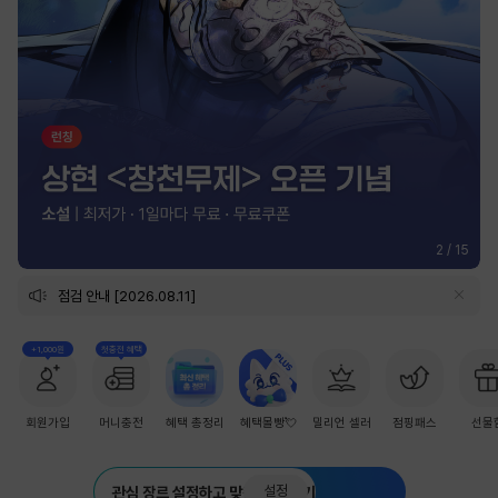
2
/
15
점검 안내 [2026.08.11]
+1,000원
첫충전 혜택
회원가입
머니충전
혜택 총정리
혜택몰빵💘
밀리언 셀러
점핑패스
선물
설정
관심 장르 설정하고 맞춤 추천 받기