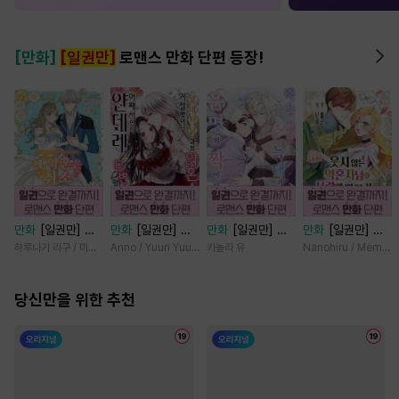
[만화]
[일권만]
로맨스 만화 단편 등장!
만화
[일권만] 제
만화
[일권만] 왕
만화
[일권만] 죽
만화
[일권만] 웃
약혼은 취소되었습
태자님과의 약혼을
을 뻔한 늑대가 운
지 않는 약혼자님
하루나기 리구 / 미즈메
Anno / Yuuri Yuudachi
카놀라 유
Nanohiru / Memek
니다 [단행본]
거절했더니 어째서
명의 짝이 되기까
이 사랑에 빠진 건
인지 얀데레로 돌
지 [단행본]
변장한 저인 것 같
당신만을 위한 추천
변했습니다 [단행
습니다 [단행본]
본]