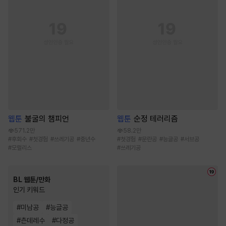
웹툰
불굴의 챔피언
웹툰
순정 테러리즘
571.2만
58.2만
#
후회수
#
첫경험
#
쓰레기공
#
중년수
#
첫경험
#
문란공
#
능글공
#
서브공
#
모럴리스
#
쓰레기공
BL 웹툰/만화
인기 키워드
#
미남공
#
능글공
#
츤데레수
#
다정공