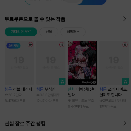
무료쿠폰으로 볼 수 있는 작품
기다리면 무료
선물
점핑패스
웹툰
러브 메신저
웹툰
부식인
만화
어쌔신&신데
웹툰
쓰리 나이츠,
렐라
실제로 합니다
28.2만
딱
93.8만
임애주
18만
나츠노 유조
2만
고토 / 두나래
8시간마다 무료
12시간마다 무료
6시간마다 무료
1일마다 무료
관심 장르 주간 랭킹