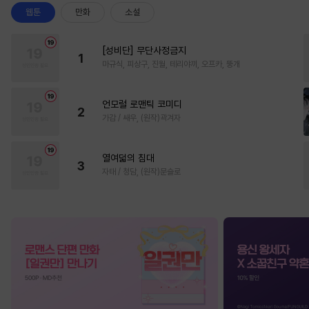
웹툰
만화
소설
[성비단] 무단사정금지
1
마규식, 피상구, 진월, 테리야끼, 오프카, 뚱개
언모럴 로맨틱 코미디
2
가감 / 쌔우, (원작)곽겨자
열여덟의 침대
3
자태 / 청담, (원작)문슬로