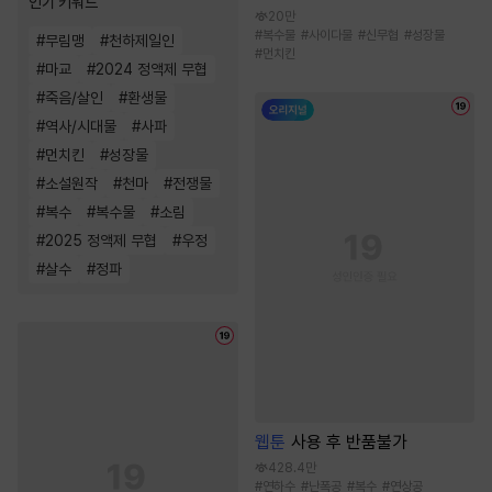
인기 키워드
20만
#
복수물
#
사이다물
#
신무협
#
성장물
#
무림맹
#
천하제일인
#
먼치킨
#
마교
#
2024 정액제 무협
#
죽음/살인
#
환생물
#
역사/시대물
#
사파
#
먼치킨
#
성장물
#
소설원작
#
천마
#
전쟁물
#
복수
#
복수물
#
소림
#
2025 정액제 무협
#
우정
#
살수
#
정파
웹툰
사용 후 반품불가
428.4만
#
연하수
#
난폭공
#
복수
#
연상공