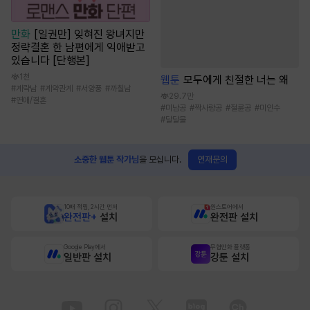
만화
[일권만] 잊혀진 왕녀지만
정략결혼 한 남편에게 익애받고
있습니다 [단행본]
1천
웹툰
모두에게 친절한 너는 왜
#
계략남
#
계약관계
#
서양풍
#
까칠남
29.7만
#
연애/결혼
#
미남공
#
짝사랑공
#
절륜공
#
미인수
#
달달물
연재문의
소중한 웹툰 작가님
을 모십니다.
10배 적립, 2시간 먼저
원스토어에서
완전판+
설치
완전판 설치
Google Play에서
무협만화 플랫폼
일반판 설치
강툰 설치