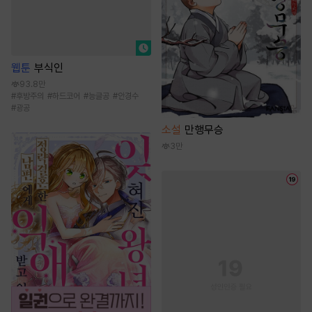
웹툰
부식인
93.8만
#
후방주의
#
하드코어
#
능글공
#
안경수
#
광공
소설
만행무승
3만