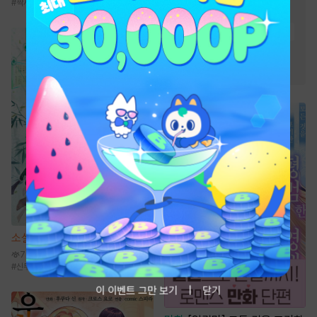
#
짝사랑
#
연상수
#
강수
#
현대물
#
다정공
#
직진남
#
유혹
#
동거
#
능욕
#
오피스물
#
고수위
#
하드코어
#
스테디셀러
#
능글남
소설
선협에서 상태창 개발하기
7만
#
신무협
#
선협물
#
먼치킨
#
성장물
이 이벤트 그만 보기
닫기