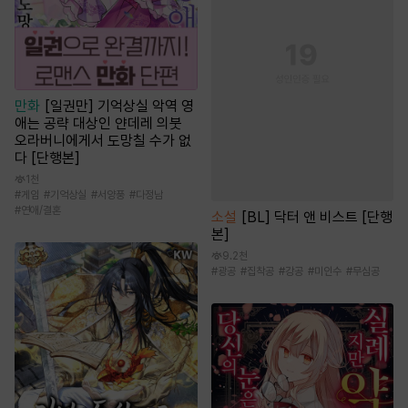
만화
[일권만] 기억상실 악역 영
애는 공략 대상인 얀데레 의붓
오라버니에게서 도망칠 수가 없
다 [단행본]
1천
#
게임
#
기억상실
#
서양풍
#
다정남
#
연애/결혼
소설
[BL] 닥터 앤 비스트 [단행
본]
9.2천
#
광공
#
집착공
#
강공
#
미인수
#
무심공