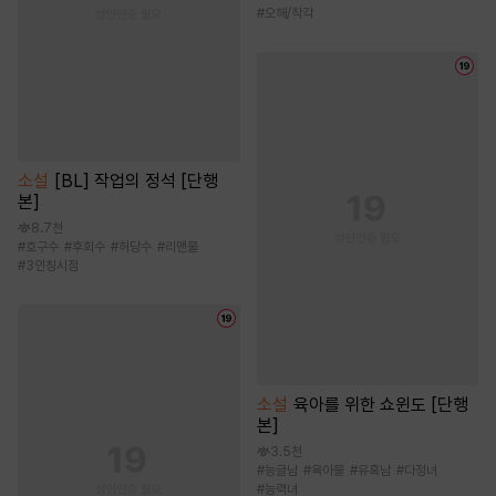
#
오해/착각
소설
[BL] 작업의 정석 [단행
본]
8.7천
#
호구수
#
후회수
#
허당수
#
리맨물
#
3인칭시점
소설
육아를 위한 쇼윈도 [단행
본]
3.5천
#
능글남
#
육아물
#
유혹남
#
다정녀
#
능력녀