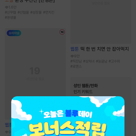
소설
환생 수선전 [단행본]
1.6만
#
신무협
#
선협물
#
성장물
#
먼치킨
#
환생물
웹툰
떡 한 번 치면 안 잡아먹지
9만
#
직진남
#
상처녀
#
능글남
#
고수위
#
로맨스
성인 웹툰/만화
인기 키워드
#
연애/결혼
#
여성인기
#
원나잇
#
현대물
#
다정남
#
계약관계
#
절륜남
웹툰
원 플러스 투
#
삼각관계
#
후방주의
95.7만
#
모럴리스
#
짝사랑