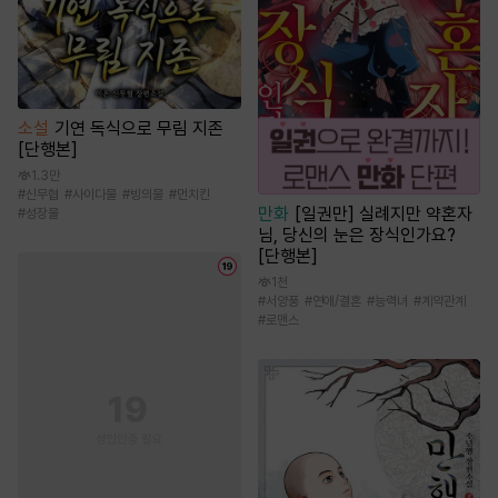
소설
기연 독식으로 무림 지존
[단행본]
1.3만
#
신무협
#
사이다물
#
빙의물
#
먼치킨
만화
[일권만] 실례지만 약혼자
#
성장물
님, 당신의 눈은 장식인가요?
[단행본]
1천
#
서양풍
#
연애/결혼
#
능력녀
#
계약관계
#
로맨스