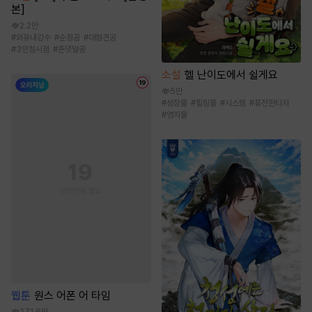
본]
2.2만
#
외유내강수
#
순정공
#
대형견공
#
3인칭시점
#
존댓말공
소설
헬 난이도에서 쉴게요
5만
#
성장물
#
힐링물
#
시스템
#
퓨전판타지
#
영지물
웹툰
원스 어폰 어 타임
271.6만