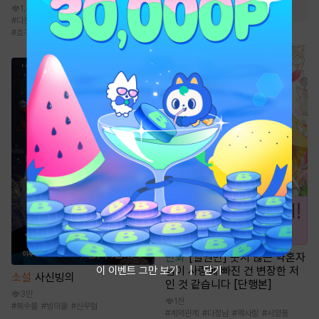
#
전쟁물
#
먼치킨
1.4만
#
다정수
#
사건물
#
능욕공
#
굴림수
#
호구수
만화
[일권만] 웃지 않는 약혼자
이 이벤트 그만 보기
닫기
님이 사랑에 빠진 건 변장한 저
소설
사신빙의
인 것 같습니다 [단행본]
3만
1천
#
복수물
#
빙의물
#
신무협
#
계약관계
#
다정남
#
짝사랑
#
서양풍