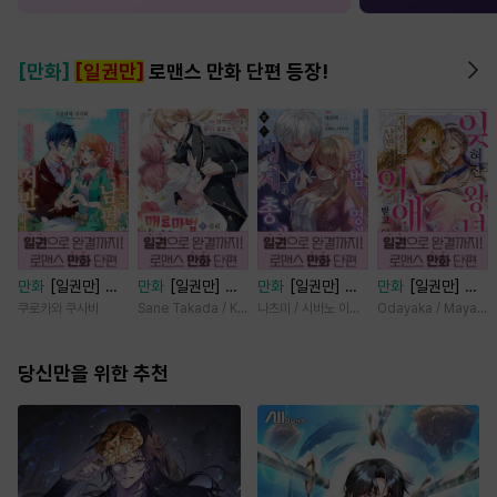
[만화]
[일권만]
로맨스 만화 단편 등장!
만화
[일권만] 내
만화
[일권만] 매
만화
[일권만] 모
만화
[일권만] 잊
게 간섭하지 않겠
료 마법에 걸린 척
든 것을 포기한 평
혀진 왕녀지만 정
쿠로카와 쿠사비
Sane Takada / Koki Fuyutsuki
나츠미 / 시바노 이즈미
Odayaka / Maya Ko
다던 냉정한 남편
했더니 냉담했던
범한 영애는 젊은
략결혼 한 남편에
이 어째선지 저만
약혼자가 맹목적인
빙제의 총애를 받
게 익애받고 있습
바라봅니다 [단행
당신만을 위한 추천
사랑꾼이 되었습니
는다 [단행본]
니다 [단행본]
본]
다 [단행본]