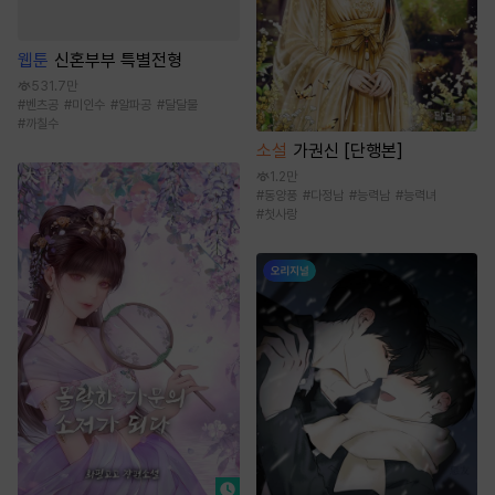
웹툰
신혼부부 특별전형
531.7만
#
벤츠공
#
미인수
#
알파공
#
달달물
#
까칠수
소설
가권신 [단행본]
1.2만
#
동양풍
#
다정남
#
능력남
#
능력녀
#
첫사랑