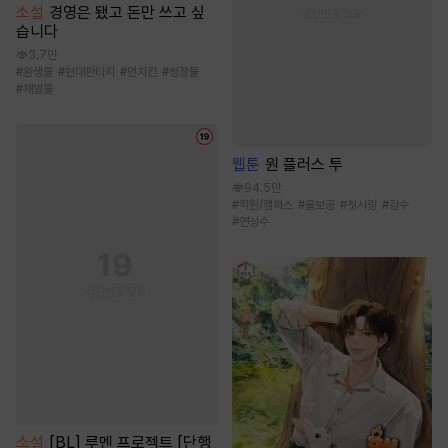
소설
경영은 됐고 돈만 쓰고 싶
습니다
3.7만
#
환생물
#
현대판타지
#
먼치킨
#
성장물
#
재벌물
웹툰
원 플러스 투
94.5만
#
학원/캠퍼스
#
울보공
#
첫사랑
#
강수
#
연상수
소설
[BL] 루멘 프로젝트 [단행