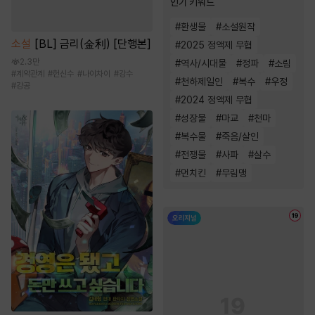
인기 키워드
#
환생물
#
소설원작
소설
[BL] 금리(金利) [단행본]
#
2025 정액제 무협
2.3만
#
역사/시대물
#
정파
#
소림
#
계약관계
#
헌신수
#
나이차이
#
강수
#
천하제일인
#
복수
#
우정
#
강공
#
2024 정액제 무협
#
성장물
#
마교
#
천마
#
복수물
#
죽음/살인
#
전쟁물
#
사파
#
살수
#
먼치킨
#
무림맹