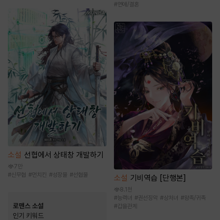
#
연애/결혼
소설
선협에서 상태창 개발하기
7만
#
신무협
#
먼치킨
#
성장물
#
선협물
소설
기비역습 [단행본]
8.1천
#
능력녀
#
권선징악
#
상처녀
#
왕족/귀족
로맨스 소설
#
갑을관계
인기 키워드