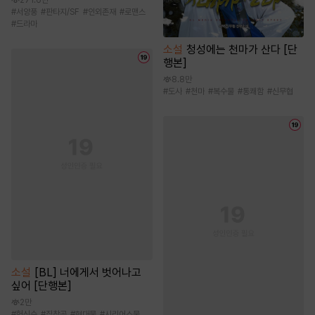
#
서양풍
#
판타지/SF
#
인외존재
#
로맨스
#
드라마
소설
청성에는 천마가 산다 [단
행본]
8.8만
#
도사
#
천마
#
복수물
#
통쾌함
#
신무협
소설
[BL] 너에게서 벗어나고
싶어 [단행본]
2만
#
헌신수
#
집착공
#
현대물
#
시리어스물