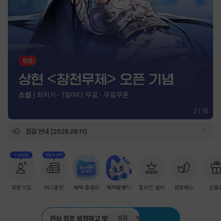
2
/
15
점검 안내 [2026.08.11]
+1,000원
첫충전 혜택
회원가입
머니충전
혜택 총정리
혜택몰빵💘
밀리언 셀러
점핑패스
선물
설정
관심 장르 설정하고 맞춤 추천 받기