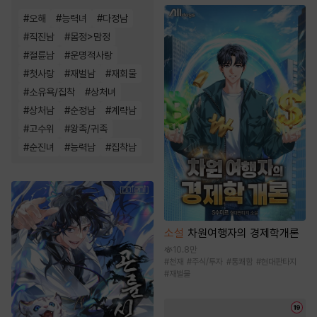
#
오해
#
능력녀
#
다정남
#
직진남
#
몸정>맘정
#
절륜남
#
운명적사랑
#
첫사랑
#
재벌남
#
재회물
#
소유욕/집착
#
상처녀
#
상처남
#
순정남
#
계략남
#
고수위
#
왕족/귀족
#
순진녀
#
능력남
#
집착남
소설
차원여행자의 경제학개론
10.8만
#
천재
#
주식/투자
#
통쾌함
#
현대판타지
#
재벌물