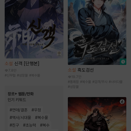
소설
신객 [단행본]
소설
흑도검선
7.8만
#
신무협
#
성장물
#
복수물
19.7만
#
통쾌함
#
복수물
#
검객/무사
#
사이다물
#
성장물
장르+ 웹툰/만화
인기 키워드
#
연애/결혼
#
우정
#
역사/시대물
#
복수물
#
친구
#
초능력
#
복수