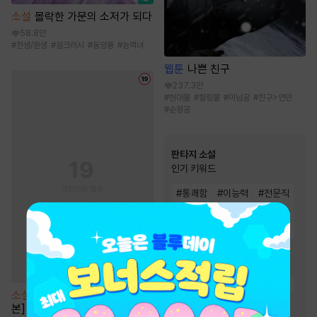
소설
몰락한 가문의 소저가 되다
58.8만
#
전생/환생
#
걸크러시
#
동양풍
#
능력녀
웹툰
나쁜 친구
237.3만
#
현대물
#
힐링물
#
미남공
#
친구>연인
#
순정공
판타지 소설
인기 키워드
#
통쾌함
#
이능력
#
전문직
#
복수물
#
재벌물
#
비장함
#
생존물
#
회귀물
#
성장물
#
스포츠물
#
게임시스템
#
유쾌함
#
경영/기업
#
빙의물
#
환생물
#
시스템
소설
[BL] 소문난 오메가 [단행
#
천재
#
차원이동물
본]