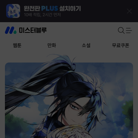
웹툰
만화
소설
무료쿠폰