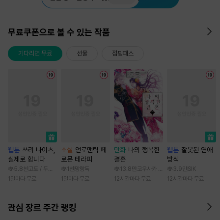
무료쿠폰으로 볼 수 있는 작품
기다리면 무료
선물
점핑패스
웹툰
쓰리 나이츠,
소설
언로맨틱 페
만화
나의 행복한
웹툰
잘못된 연애
실제로 합니다
로몬 테라피
결혼
방식
5.8천
고토 / 두나래
1천
망랑독
13.8만
코우사카 리토 / 아기토기 아쿠미
3.9만
SIK
1일마다 무료
1일마다 무료
12시간마다 무료
12시간마다 무료
관심 장르 주간 랭킹