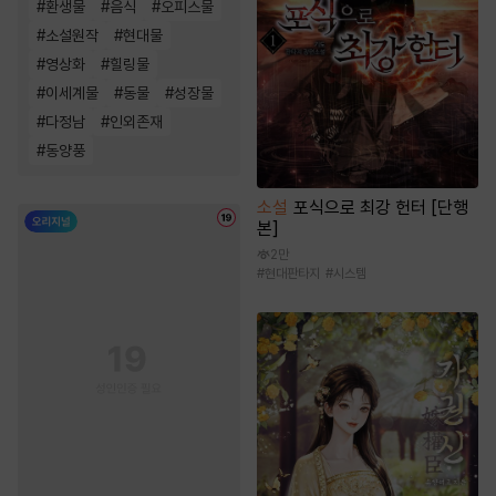
#
환생물
#
음식
#
오피스물
#
소설원작
#
현대물
#
영상화
#
힐링물
#
이세계물
#
동물
#
성장물
#
다정남
#
인외존재
#
동양풍
소설
포식으로 최강 헌터 [단행
본]
2만
#
현대판타지
#
시스템