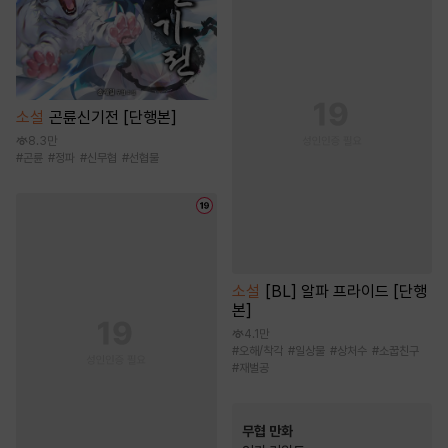
소설
곤륜신기전 [단행본]
8.3만
#
곤륜
#
정파
#
신무협
#
선협물
소설
[BL] 알파 프라이드 [단행
본]
4.1만
#
오해/착각
#
일상물
#
상처수
#
소꿉친구
#
재벌공
무협 만화