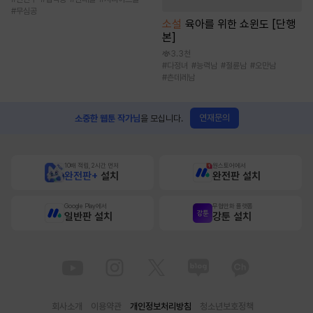
#
무심공
소설
육아를 위한 쇼윈도 [단행
본]
3.3천
#
다정녀
#
능력남
#
절륜남
#
오만남
#
츤데레남
연재문의
소중한 웹툰 작가님
을 모십니다.
10배 적립, 2시간 먼저
원스토어에서
완전판+
설치
완전판 설치
Google Play에서
무협만화 플랫폼
일반판 설치
강툰 설치
회사소개
이용약관
개인정보처리방침
청소년보호정책