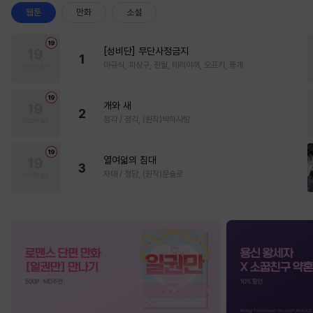
웹툰
만화
소설
[성비단] 무단사정금지
1
마규식, 피상구, 진월, 테리야끼, 오프카, 뚱개
개와 새
2
정각 / 정각, (원작)박하사탕
열여덟의 침대
3
자태 / 청담, (원작)문슬로