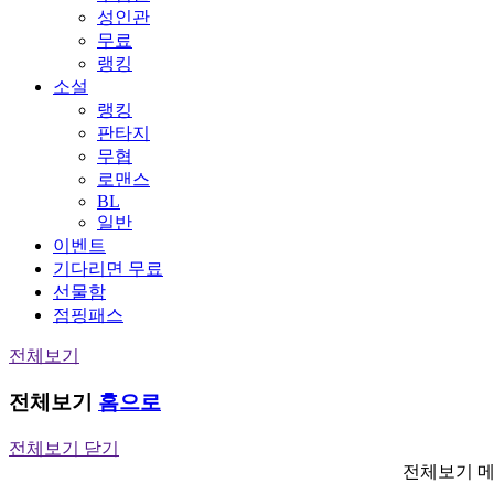
성인관
무료
랭킹
소설
랭킹
판타지
무협
로맨스
BL
일반
이벤트
기다리면 무료
선물함
점핑패스
전체보기
전체보기
홈으로
전체보기 닫기
전체보기 