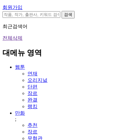
회원가입
검색
최근검색어
전체삭제
대메뉴 영역
웹툰
연재
오리지널
단편
장르
완결
랭킹
만화
;
추천
장르
무협관