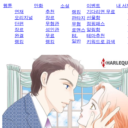
웹툰
만화
이벤트
내 서
소설
연재
추천
기다리면 무료
랭킹
오리지널
장르
선물함
판타지
단편
무협관
점핑패스
무협
장르
성인관
알림함
로맨스
완결
무료
BL
테마추천
일반
랭킹
랭킹
키워드로 검색