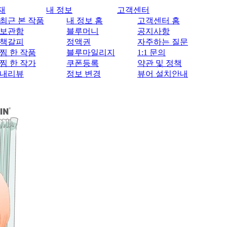
재
내 정보
고객센터
최근 본 작품
내 정보 홈
고객센터 홈
보관함
블루머니
공지사항
책갈피
정액권
자주하는 질문
찜 한 작품
블루마일리지
1:1 문의
찜 한 작가
쿠폰등록
약관 및 정책
내리뷰
정보 변경
뷰어 설치안내