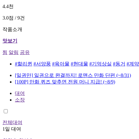
4.4천
3.0점 / 9건
작품소개
맛보기
찜
알림
공유
#할리퀸
#서양풍
#육아물
#현대물
#기억상실
#동거
#계
[일권만] 일권으로 완결까지! 로맨스 만화 단편
(~8/31)
[100P] 만화 퀴즈 맞추면 전원 머니 지급!
(~8/9)
대여
소장
전체대여
1일 대여