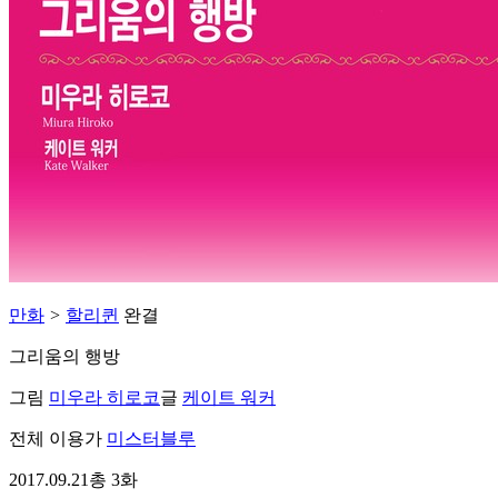
만화
>
할리퀸
완결
그리움의 행방
그림
미우라 히로코
글
케이트 워커
전체 이용가
미스터블루
2017.09.21
총 3화