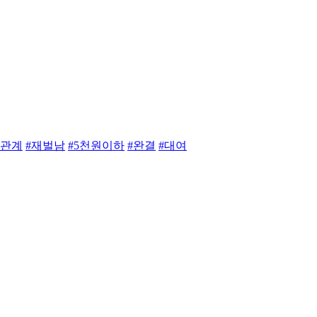
약관계
#재벌남
#5천원이하
#완결
#대여