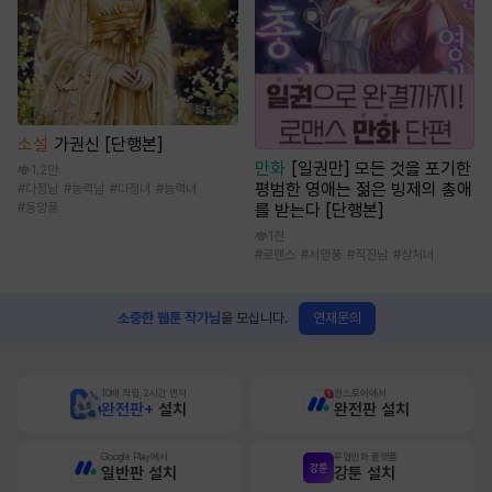
소설
가권신 [단행본]
만화
[일권만] 모든 것을 포기한
1.2만
평범한 영애는 젊은 빙제의 총애
#
다정남
#
능력남
#
다정녀
#
능력녀
#
동양풍
를 받는다 [단행본]
1천
#
로맨스
#
서양풍
#
직진남
#
상처녀
연재문의
소중한 웹툰 작가님
을 모십니다.
10배 적립, 2시간 먼저
원스토어에서
완전판+
설치
완전판 설치
Google Play에서
무협만화 플랫폼
일반판 설치
강툰 설치