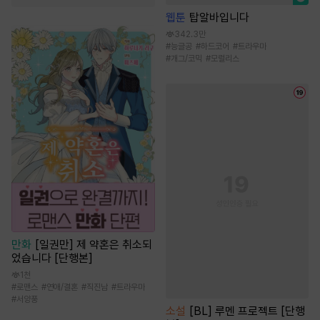
웹툰
탑알바입니다
342.3만
#
능글공
#
하드코어
#
트라우마
#
개그/코믹
#
모럴리스
만화
[일권만] 제 약혼은 취소되
었습니다 [단행본]
1천
#
로맨스
#
연애/결혼
#
직진남
#
트라우마
#
서양풍
소설
[BL] 루멘 프로젝트 [단행