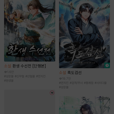
소설
환생 수선전 [단행본]
1.6만
소설
흑도검선
#
성장물
#
신무협
#
선협물
#
먼치킨
19.7만
#
환생물
#
먼치킨
#
검객/무사
#
통쾌함
#
사이다물
#
성장물