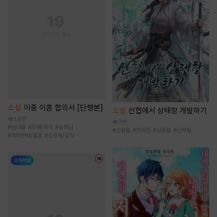
소설
이중 이혼 합의서 [단행본]
소설
선협에서 상태창 개발하기
1.9만
7만
#
현대물
#
오해/착각
#
능력남
#
선협물
#
먼치킨
#
성장물
#
신무협
#
계약연애/결혼
#
소유욕/집착