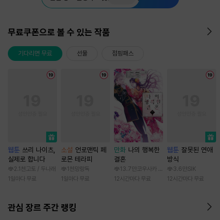
무료쿠폰으로 볼 수 있는 작품
기다리면 무료
선물
점핑패스
웹툰
쓰리 나이츠,
소설
언로맨틱 페
만화
나의 행복한
웹툰
잘못된 연애
실제로 합니다
로몬 테라피
결혼
방식
2.1천
고토 / 두나래
1천
망랑독
13.7만
코우사카 리토 / 아기토기 아쿠미
3.6만
SIK
1일마다 무료
1일마다 무료
12시간마다 무료
12시간마다 무료
관심 장르 주간 랭킹