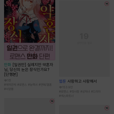
만화
[일권만] 실례지만 약혼자
님, 당신의 눈은 장식인가요?
[단행본]
1천
웹툰
사랑하고 사랑해서
#
계약관계
#
로맨스
#
능력녀
#
연애/결혼
153.9만
#
서양풍
#
로맨스
#
첫사랑
#
상처녀
#
드라마
#
섹스파트너