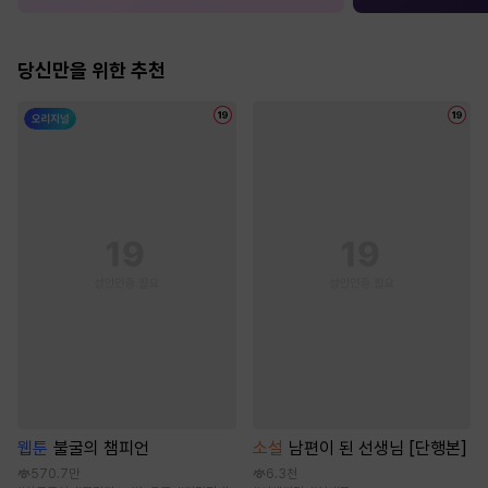
당신만을 위한 추천
웹툰
불굴의 챔피언
소설
남편이 된 선생님 [단행본]
570.7만
6.3천