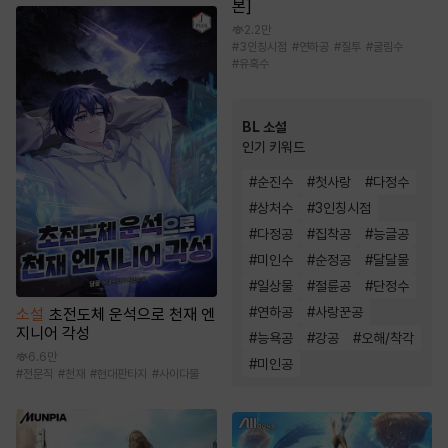
본]
2.2만
#
3인칭시점
#
연하공
#
질투
#
굴림수
#
유혹수
BL 소설
인기 키워드
#
순진수
#
첫사랑
#
다정수
#
상처수
#
3인칭시점
#
다정공
#
집착공
#
능글공
#
미인수
#
순정공
#
달달물
#
일상물
#
절륜공
#
단정수
#
연하공
#
사랑꾼공
소설
초전도체 운석으로 천재 엔
지니어 각성
#
능욕공
#
강공
#
오해/착각
6.6만
#
미인공
#
전문직
#
천재
#
현대판타지
#
사이다물