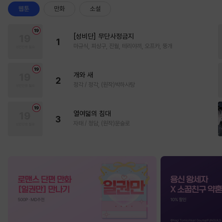
웹툰
만화
소설
[성비단] 무단사정금지
1
마규식, 피상구, 진월, 테리야끼, 오프카, 뚱개
개와 새
2
정각 / 정각, (원작)박하사탕
열여덟의 침대
3
자태 / 청담, (원작)문슬로