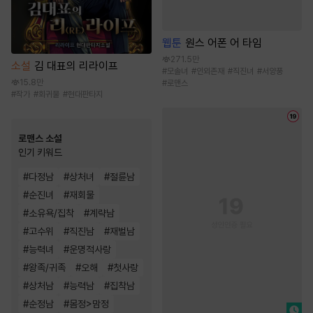
웹툰
원스 어폰 어 타임
271.5만
소설
김 대표의 리라이프
#
모솔녀
#
인외존재
#
직진녀
#
서양풍
15.8만
#
로맨스
#
작가
#
회귀물
#
현대판타지
로맨스 소설
인기 키워드
#
다정남
#
상처녀
#
절륜남
#
순진녀
#
재회물
#
소유욕/집착
#
계략남
#
고수위
#
직진남
#
재벌남
#
능력녀
#
운명적사랑
#
왕족/귀족
#
오해
#
첫사랑
#
상처남
#
능력남
#
집착남
#
순정남
#
몸정>맘정