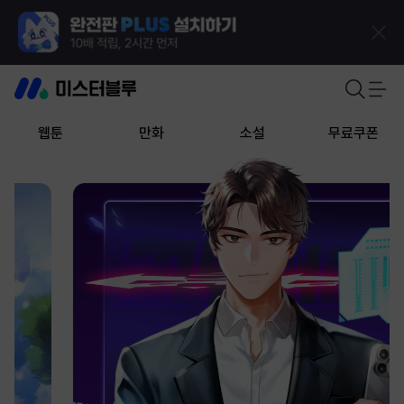
웹툰
만화
소설
무료쿠폰