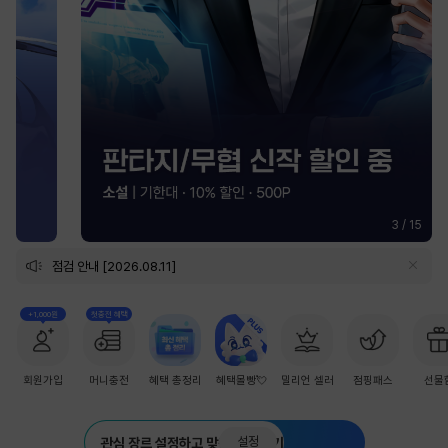
3
/
15
점검 안내 [2026.08.11]
+1,000원
첫충전 혜택
회원가입
머니충전
혜택 총정리
혜택몰빵💘
밀리언 셀러
점핑패스
선물
설정
관심 장르 설정하고 맞춤 추천 받기