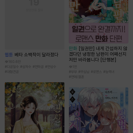
만화
[일권만] 내게 간섭하지 않
겠다던 냉정한 남편이 어째선지
웹툰
베타 소백작이 달라졌다
저만 바라봅니다 [단행본]
160.6만
1천
#
다공일수
#
상처수
#
연하공
#
연상수
#
부부
#
무심남
#
로맨스
#
능력녀
#
대형견공
#
연애/결혼