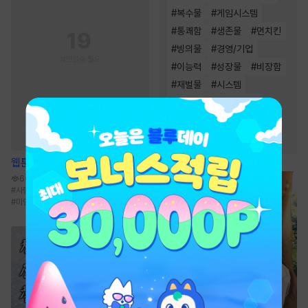
#
복수물
#
게임시스템
#
통쾌함
#
생존물
#
먼치킨
#
빙의물
#
경영/기업
#
이능력
#
성장물
#
비장함
#
재벌물
#
시스템
#
차원이동물
#
전문직
#
회귀물
#
전쟁물
#
스포츠물
웹툰
내가 사랑하는 보스
60.2만
#
사랑꾼공
#
연하공
#
주종관계
#
고수위
#
미인공