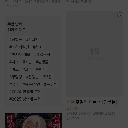
#
하드코어
#
모럴리스
#
능욕공
#
다각관계
#
사제지간
#
현대물
#
쓰레기수
무협 만화
인기 키워드
#
성장물
#
먼치킨
#
천하제일인
#
천마
#
역사/시대물
#
소설원작
#
사파
#
소림
#
환생물
#
마교
#
살수
#
복수
#
무림맹
#
전쟁물
#
우정
#
정파
#
죽음/살인
#
복수물
#
2024 정액제 무협
#
2025 정액제 무협
소설
주말의 파트너 [단행본]
2.4만
#
원나잇
#
배틀연애
#
집착공
#
얼빠수
#
신분차이