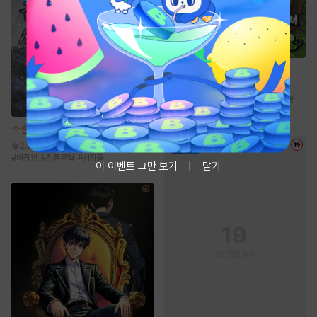
소설
헬 난이도에서 쉴게요
5만
#
시스템
#
힐링물
#
퓨전판타지
#
영지물
#
성장물
소설
천산칠금생 [단행본]
2.6만
#
비장함
#
전통무협
#
성장물
이 이벤트 그만 보기
닫기