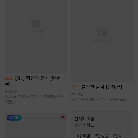
소설
[BL] 작업의 정석 [단행
본]
소설
불순한 탐닉 [단행본]
8.6천
1.9만
#
삽질물
#
후회공
#
호구수
#
라이벌/앙숙
#
상처녀
#
현대물
#
집착남
#
복수
#
오만남
#
잔망수
판타지 소설
인기 키워드
#
유쾌함
#
환생물
#
천재