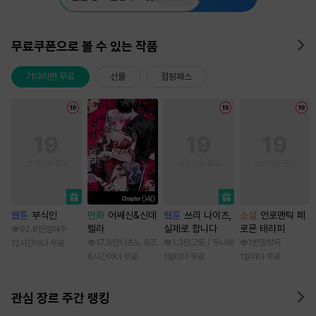
무료쿠폰으로 볼 수 있는 작품
기다리면 무료
선물
점핑패스
웹툰
부식인
만화
어쌔신&신데
웹툰
쓰리 나이츠,
소설
언로맨틱 페
렐라
실제로 합니다
로몬 테라피
92.8만
임애주
17.9만
나츠노 유조
1.3만
고토 / 두나래
1천
망랑독
12시간마다 무료
6시간마다 무료
1일마다 무료
1일마다 무료
관심 장르 주간 랭킹