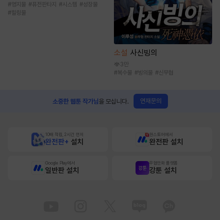
#
영지물
#
퓨전판타지
#
시스템
#
성장물
#
힐링물
소설
사신빙의
3만
#
복수물
#
빙의물
#
신무협
연재문의
소중한 웹툰 작가님
을 모십니다.
10배 적립, 2시간 먼저
원스토어에서
완전판+
설치
완전판 설치
Google Play에서
무협만화 플랫폼
일반판 설치
강툰 설치