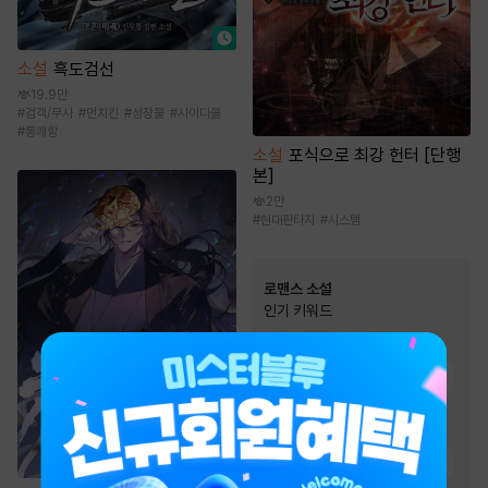
소설
흑도검선
19.9만
#
검객/무사
#
먼치킨
#
성장물
#
사이다물
#
통쾌함
소설
포식으로 최강 헌터 [단행
본]
2만
#
현대판타지
#
시스템
로맨스 소설
인기 키워드
#
능력남
#
소유욕/집착
#
직진남
#
능력녀
#
집착남
#
계략남
#
오해
#
첫사랑
#
몸정>맘정
#
상처남
#
재벌남
#
절륜남
#
순정남