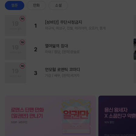
웹툰
만화
소설
[성비단] 무단사정금지
1
마규식, 피상구, 진월, 테리야끼, 오프카, 뚱개
열여덟의 침대
2
자태 / 청담, (원작)문슬로
언모럴 로맨틱 코미디
3
가감 / 쌔우, (원작)곽겨자