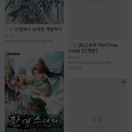
소설
선협에서 상태창 개발하기
7만
#
성장물
#
선협물
#
먼치킨
#
신무협
소설
[BL] 트루 러브(True
Love) [단행본]
6.8만
#
소심수
#
사건물
#
질투
#
얼빠수
#
사랑꾼공