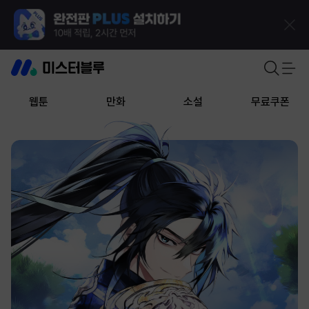
웹툰
만화
소설
무료쿠폰