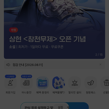
2
/
15
점검 안내 [2026.08.11]
+1,000원
첫충전 혜택
회원가입
머니충전
혜택 총정리
혜택몰빵💘
밀리언 셀러
점핑패스
선물
설정
관심 장르 설정하고 맞춤 추천 받기