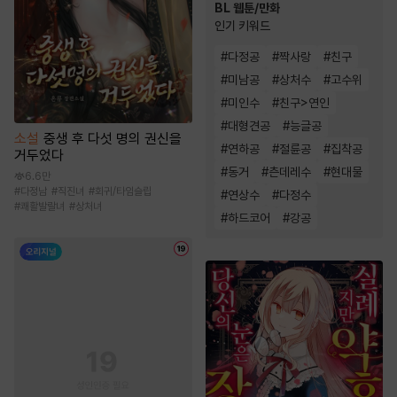
BL 웹툰/만화
인기 키워드
#
다정공
#
짝사랑
#
친구
#
미남공
#
상처수
#
고수위
#
미인수
#
친구>연인
#
대형견공
#
능글공
소설
중생 후 다섯 명의 권신을
#
연하공
#
절륜공
#
집착공
거두었다
#
동거
#
츤데레수
#
현대물
6.6만
#
다정남
#
직진녀
#
회귀/타임슬립
#
연상수
#
다정수
#
쾌활발랄녀
#
상처녀
#
하드코어
#
강공