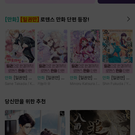
[만화]
[일권만]
로맨스 만화 단편 등장!
만화
[일권만] 매
만화
[일권만] 죽
만화
[일권만] 기
만화
[일권만] 전
료 마법에 걸린 척
을 뻔한 늑대가 운
억상실 악역 영애
하께서는 오늘도
Sane Takada / Koki Fuyutsuki
카놀라 유
Minoru Katsura / Mizune
Shin Fukuda / Yoko
했더니 냉담했던
명의 짝이 되기까
는 공략 대상인 얀
운명의 상대를 찾
약혼자가 맹목적인
지 [단행본]
데레 의붓 오라버
으신 모양이네요
사랑꾼이 되었습니
당신만을 위한 추천
니에게서 도망칠
(웃음) [단행본]
다 [단행본]
수가 없다 [단행
본]