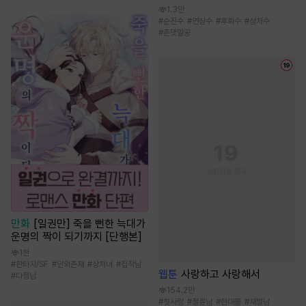
1.3만
#
순진수
#
연상수
#
후회수
#
상처수
#
존댓말공
만화
[일권만] 죽을 뻔한 늑대가
운명의 짝이 되기까지 [단행본]
1천
#
판타지/SF
#
인외존재
#
상처녀
#
집착남
웹툰
사랑하고 사랑해서
#
다정남
154.2만
#
첫사랑
#
절륜남
#
현대물
#
재벌남