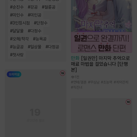
#
순진수
#
강공
#
절륜공
#
미인수
#
미인공
#
3인칭시점
#
단정수
#
달달물
#
다정수
#
오해/착각
#
능욕공
#
능글공
#
일상물
#
다정공
#
첫사랑
만화
[일권만] 마지막 추억으로
매료 마법을 걸었습니다 [단행
본]
1천
#
연애/결혼
#
무심남
#
초능력
#
계약관계
#
직진녀