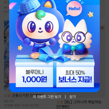
#
운명적사랑
#
순진녀
소설
신객 [단행본]
#
상처녀
#
재회물
#
다정남
7.8만
#
신무협
#
복수물
#
성장물
#
고수위
#
왕족/귀족
소설
곤륜신기전 [단행본]
이 이벤트 그만 보기
닫기
8.3만
소설
[BL] 그러니까 책임져요
#
선협물
#
정파
#
곤륜
#
신무협
[단행본]