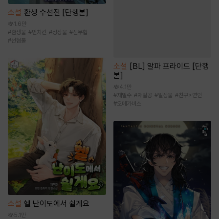
소설
환생 수선전 [단행본]
1.6만
#
환생물
#
먼치킨
#
성장물
#
신무협
#
선협물
소설
[BL] 알파 프라이드 [단행
본]
4.1만
#
재벌수
#
재벌공
#
일상물
#
친구>연인
#
오메가버스
소설
헬 난이도에서 쉴게요
5.1만