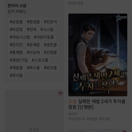
#
연애/결혼
판타지 소설
인기 키워드
#
성장물
#
환생물
#
전문직
#
비장함
#
천재
#
시스템
#
게임시스템
#
차원이동물
#
먼치킨
#
유쾌함
#
생존물
#
통쾌함
#
이능력
#
전쟁물
#
경영/기업
#
스포츠물
#
재벌물
#
복수물
#
빙의물
#
회귀물
소설
실패한 재벌 2세가 투자를
잘함 [단행본]
4만
#
현대판타지
#
재벌물
#
회귀물