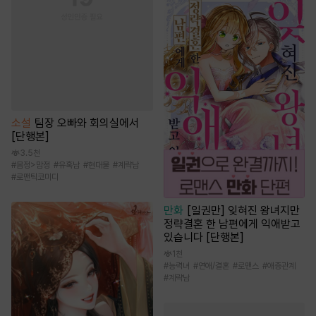
소설
팀장 오빠와 회의실에서
[단행본]
3.5천
#
몸정>맘정
#
유혹남
#
현대물
#
계략남
#
로맨틱코미디
만화
[일권만] 잊혀진 왕녀지만
정략결혼 한 남편에게 익애받고
있습니다 [단행본]
1천
#
능력녀
#
연애/결혼
#
로맨스
#
애증관계
#
계략남