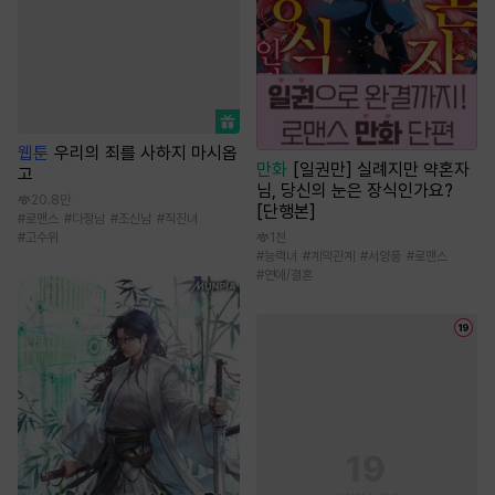
웹툰
우리의 죄를 사하지 마시옵
만화
[일권만] 실례지만 약혼자
고
님, 당신의 눈은 장식인가요?
20.8만
[단행본]
#
로맨스
#
다정남
#
조신남
#
직진녀
#
고수위
1천
#
능력녀
#
계약관계
#
서양풍
#
로맨스
#
연애/결혼