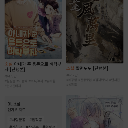
소설
아내가 준 용돈으로 벼락부
소설
팔면도도 [단행본]
자 [단행본]
2.2만
4.5만
#
비장함
#
전통무협
#
검객/무사
#
먼치킨
#
힐링물
#
이능력
#
주식/투자
#
유쾌함
#
성장물
#
현대판타지
BL 소설
인기 키워드
#
사랑꾼공
#
집착공
#
연하공
#
상처수
#
순정공