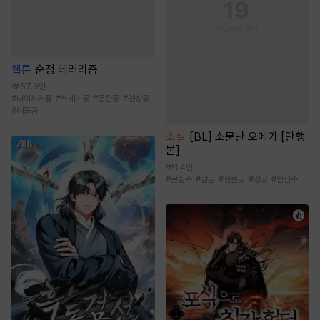
웹툰
순정 테러리즘
57.9만
#
나이차커플
#
쓰레기공
#
문란공
#
연상공
#
대물공
소설
[BL] 소문난 오메가 [단행
본]
1.4만
#
굴림수
#
감금
#
절륜공
#
강공
#
헌신수