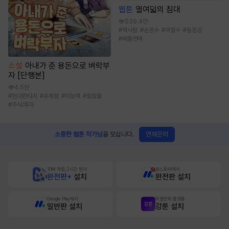
웹툰
열여덟의 침대
539.4만
#
짝사랑
#
순정수
#
까칠수
#
동정공
#
배틀연애
소설
아내가 준 용돈으로 벼락부
자 [단행본]
4.5만
#
현대판타지
#
유쾌함
#
이능력
#
힐링물
#
주식/투자
연재문의
소중한 웹툰 작가님
을 모십니다.
10배 적립, 2시간 먼저
원스토어에서
완전판+
설치
완전판 설치
Google Play에서
무협만화 플랫폼
일반판 설치
강툰 설치