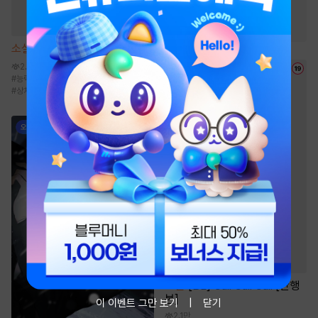
#
역사/시대물
#
인외존재
#
이세계물
#
동양풍
소설
[BL] 금리(金利) [단행본]
2.3만
#
능력수
#
헌신수
#
절륜공
#
나이차이
#
상처공
소설
[BL] Call Call Call [단행
본]
이 이벤트 그만 보기
닫기
2.1만