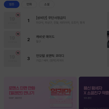
웹툰
만화
소설
[성비단] 무단사정금지
1
마규식, 피상구, 진월, 테리야끼, 오프카, 뚱개
캐비넷 메이드
2
필구
언모럴 로맨틱 코미디
3
가감 / 쌔우, (원작)곽겨자