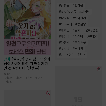
#
성장물
#
힐링물
#
역사/시대물
#
까칠남
#
짝사랑
#
계약관계
#
트라우마
#
능글남
#
재회물
#
동거
#
연애/결혼
#
재벌남
#
직진녀
#
현대물
#
다정남
#
오피스물
#
첫사랑
#
서양풍
#
친구>연인
#
친구
만화
[일권만] 웃지 않는 약혼자
님이 사랑에 빠진 건 변장한 저
인 것 같습니다 [단행본]
1천
#
서양풍
#
다정남
#
무심남
#
로맨스
#
직진녀