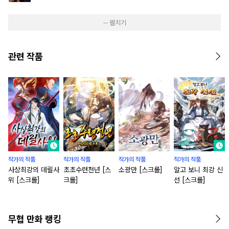
··· 펼치기
관련 작품
작가의 작품
작가의 작품
작가의 작품
작가의 작품
사상최강의 데릴사
초초수련천년 [스
소광만 [스크롤]
알고 보니 최강 신
위 [스크롤]
크롤]
선 [스크롤]
무협 만화 랭킹