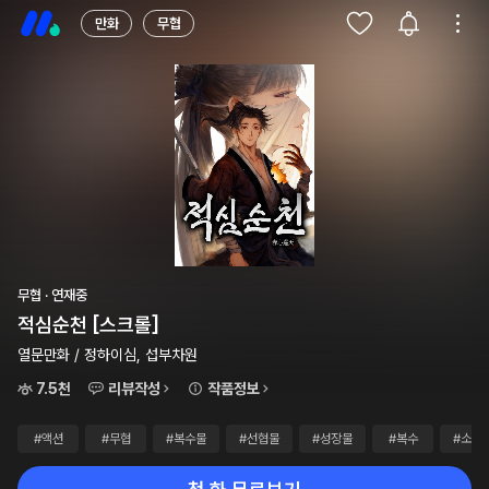
만화
무협
무협 · 연재중
적심순천 [스크롤]
열문만화 / 정하이심, 섭부차원
7.5천
리뷰작성
작품정보
#액션
#무협
#복수물
#선협물
#성장물
#복수
#소설