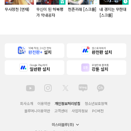
무사정천 (연재)
무신이 된 하북팽
천존귀래 [스크롤]
내 경지는 무한대
가 막내공자
[스크롤]
10배 적립, 2시간 먼저
원스토어에서
완전판+
설치
완전판 설치
Google Play에서
무협만화 플랫폼
일반판 설치
강툰 설치
회사소개
이용약관
개인정보처리방침
청소년보호정책
블루머니이용약관
고객센터
사업자정보
PC버전
미스터블루(주)