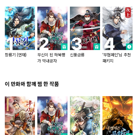
창룡기 (연재)
무신이 된 하북팽
신풍금룡
'무협폐인'님 추천
가 막내공자
패키지
이 만화와 함께 찜 한 작품