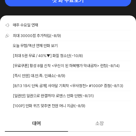
첫 화 무료보기
매주 수요일 연재
최대 30000점 추가적립
(~8/9)
오늘 무협/액션 연재 만화 보기
[최대 5권 무료 / 40%▼] 화질 청소단
(~10/8)
[무료쿠폰] 황성 8월 신작 <무신이 된 하북팽가 막내공자> 런칭
(~8/14)
[즉시 만원] 대.만.족. 인쇄소
(~8/9)
[8/13 19시 단독 공개] 사마달 기획작 <무사정천> #1000P 증정
(~8/13)
[일권만] 일권으로 완결까지! 로맨스 만화 단편
(~8/31)
[100P] 만화 퀴즈 맞추면 전원 머니 지급!
(~8/9)
대여
소장