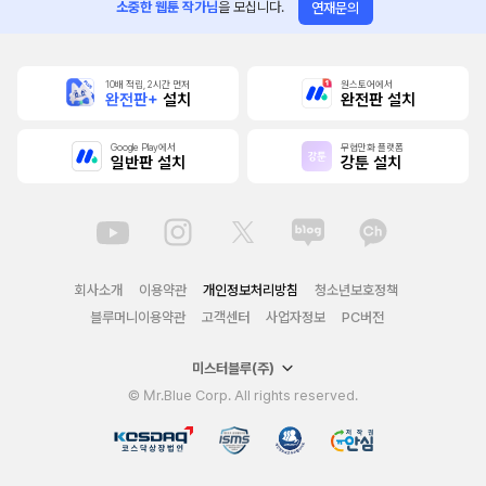
소중한 웹툰 작가님
을 모십니다.
연재문의
10배 적립, 2시간 먼저
원스토어에서
완전판+
설치
완전판 설치
Google Play에서
무협만화 플랫폼
일반판 설치
강툰 설치
회사소개
이용약관
개인정보처리방침
청소년보호정책
블루머니이용약관
고객센터
사업자정보
PC버전
미스터블루(주)
© Mr.Blue Corp. All rights reserved.