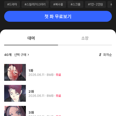
#드라마
#스릴러/미스터리
#복수물
#스크롤
#1만~2만원
#1
첫 화 무료보기
대여
소장
40개
선택 구매
회차순
1화
2026.06.11
· 8MB
무료
2화
2026.06.11
· 8MB
무료
3화