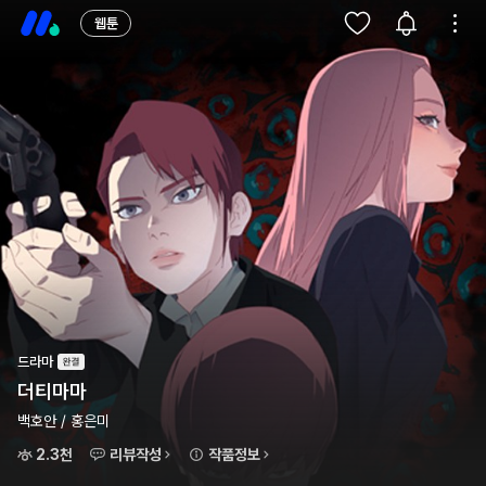
웹툰
드라마
더티마마
백호안 / 홍은미
2.3천
리뷰작성
작품정보