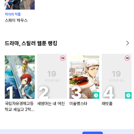
작가의 작품
스파이 하우스
드라마, 스릴러 웹툰 랭킹
국립자유경제고등
새엄마는 내 여친
미슐랭스타
래빗홀
학교 세실고 2학기
[올컬러]