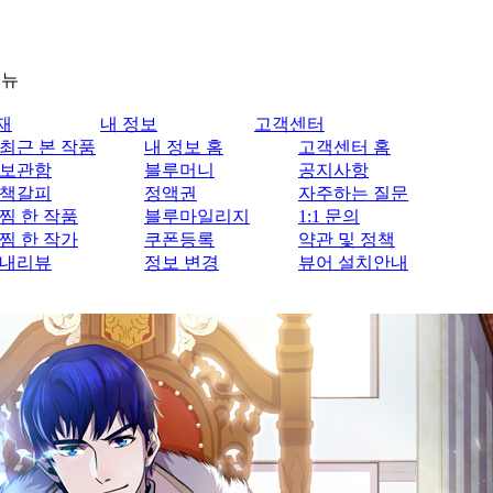
메뉴
재
내 정보
고객센터
최근 본 작품
내 정보 홈
고객센터 홈
보관함
블루머니
공지사항
책갈피
정액권
자주하는 질문
찜 한 작품
블루마일리지
1:1 문의
찜 한 작가
쿠폰등록
약관 및 정책
내리뷰
정보 변경
뷰어 설치안내