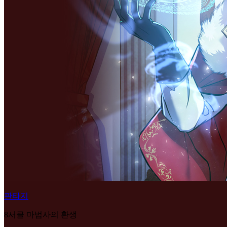
판타지
8서클 마법사의 환생