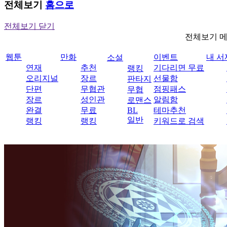
전체보기
홈으로
전체보기 닫기
전체보기 
웹툰
만화
이벤트
내 서
소설
연재
추천
기다리면 무료
랭킹
오리지널
장르
선물함
판타지
단편
무협관
점핑패스
무협
장르
성인관
알림함
로맨스
완결
무료
BL
테마추천
일반
랭킹
랭킹
키워드로 검색