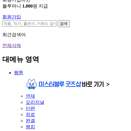
블루머니
1,000
원 지급
회원가입
검색
최근검색어
전체삭제
대메뉴 영역
웹툰
연재
오리지널
단편
장르
완결
랭킹