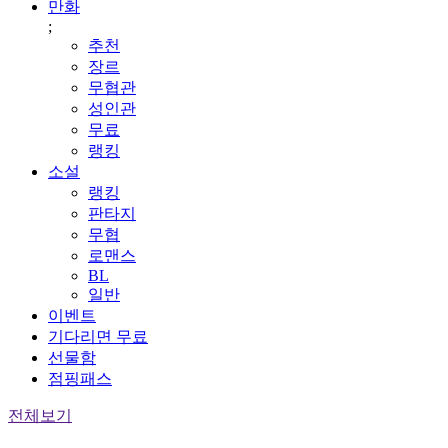
만화
;
추천
장르
무협관
성인관
무료
랭킹
소설
랭킹
판타지
무협
로맨스
BL
일반
이벤트
기다리면 무료
선물함
점핑패스
전체보기