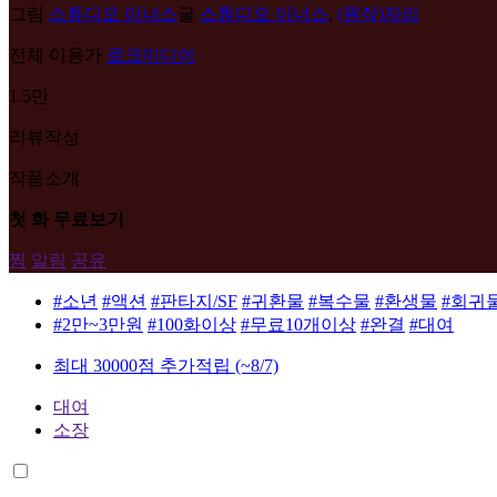
그림
스튜디오 이너스
글
스튜디오 이너스
,
(원작)자리
전체 이용가
로크미디어
1.5만
리뷰작성
작품소개
첫 화 무료보기
찜
알림
공유
#소년
#액션
#판타지/SF
#귀환물
#복수물
#환생물
#회귀
#2만~3만원
#100화이상
#무료10개이상
#완결
#대여
최대 30000점 추가적립
(~8/7)
대여
소장