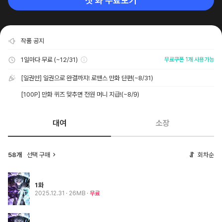
첫 화 무료보기
작품 공지
1일마다 무료 (~12/31)
무료쿠폰 1개 사용가능
[일권만] 일권으로 완결까지! 로맨스 만화 단편
(~8/31)
[100P] 만화 퀴즈 맞추면 전원 머니 지급!
(~8/9)
대여
소장
58개
선택 구매
회차순
1화
2025.12.31
· 26MB
무료