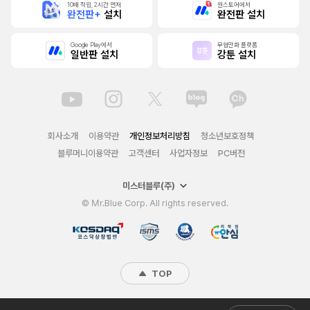
10배 적립, 2시간 먼저
원스토어에서
완전판+
설치
완전판 설치
Google Play에서
무협만화 플랫폼
일반판 설치
강툰 설치
회사소개
이용약관
개인정보처리방침
청소년보호정책
블루머니이용약관
고객센터
사업자정보
PC버전
미스터블루(주)
© Mr.Blue Corp. All rights reserved.
TOP