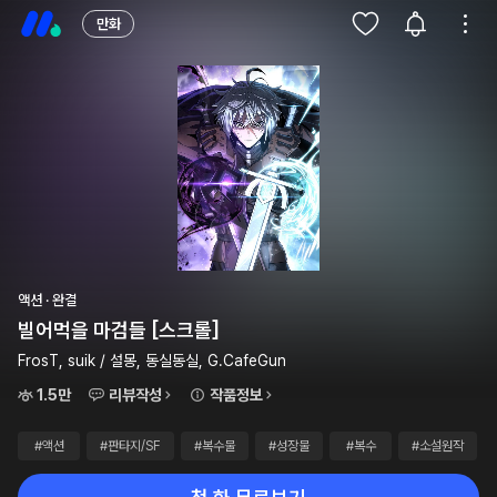
만화
액션 · 완결
빌어먹을 마검들 [스크롤]
FrosT, suik / 설몽, 동실동실, G.CafeGun
1.5만
리뷰작성
작품정보
#액션
#판타지/SF
#복수물
#성장물
#복수
#소설원작