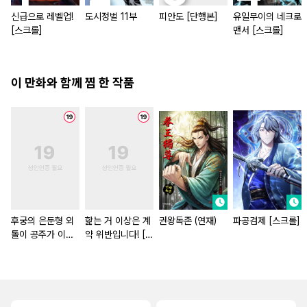
신급으로 레벨업!
도시정벌 11부
피안도 [단행본]
유일무이의 네크로
[스크롤]
맨서 [스크롤]
이 만화와 함께 찜 한 작품
후궁의 은둔형 외
핥는 거 이상은 계
권왕독존 (연재)
파공검제 [스크롤]
톨이 공주가 이번
약 위반입니다! [단
에 결혼하는 모양
행본]
입니다 [스크롤]