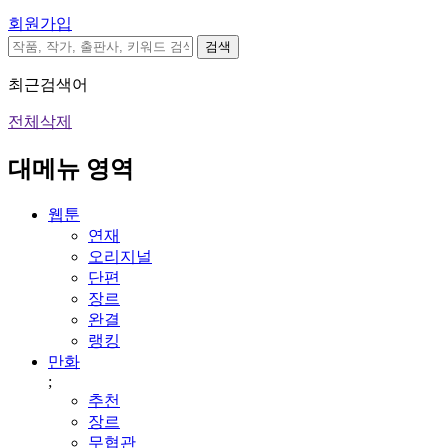
회원가입
검색
최근검색어
전체삭제
대메뉴 영역
웹툰
연재
오리지널
단편
장르
완결
랭킹
만화
;
추천
장르
무협관