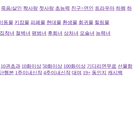
죽음/살인
짝사랑
첫사랑
초능력
친구>연인
트라우마
하렘
하
이동물
키잡물
피폐물
현대물
환생물
회귀물
힐링물
집착녀
철벽녀
평범녀
후회녀
상처녀
모솔녀
능력녀
10권초과
10화이상
50화이상
100화이상
기다리면무료
선물함
단행본
1주이내신작
4주이내신작
대여
19+
동인지
캐시백