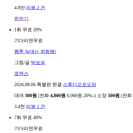
4.8만
리뷰 2 건
찜하기
1화 무료
20%
기다리면무료
웹툰
늑대는 위험해!
그림/글
박보송
로맨스
2026.08.06
특별편 완결
스튜디오포도당
대여
300원
(전화
4,800원
6,000원
20%↓
)
소장
500원
(전화
3.4천
리뷰 1 건
7화 무료
40%
기다리면무료