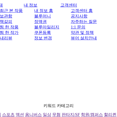
재
내 정보
고객센터
최근 본 작품
내 정보 홈
고객센터 홈
보관함
블루머니
공지사항
책갈피
정액권
자주하는 질문
찜 한 작품
블루마일리지
1:1 문의
찜 한 작가
쿠폰등록
약관 및 정책
내리뷰
정보 변경
뷰어 설치안내
키워드 카테고리
리
스포츠
액션
옴니버스
일상
무협
판타지/SF
학원/캠퍼스
할리퀸