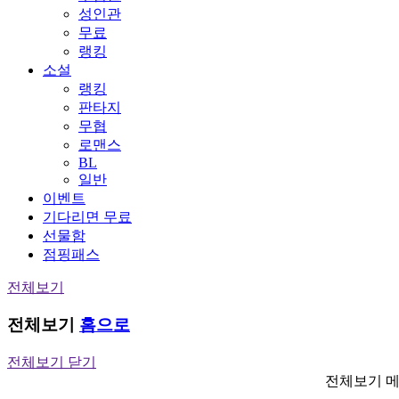
성인관
무료
랭킹
소설
랭킹
판타지
무협
로맨스
BL
일반
이벤트
기다리면 무료
선물함
점핑패스
전체보기
전체보기
홈으로
전체보기 닫기
전체보기 