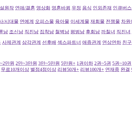
설원작
연애/결혼
영상화
영혼바뀜
우정
음식
인외존재
인큐버스
사/시대물
연예계
오피스물
육아물
이세계물
재회물
전쟁물
차원
륜남
조신남
직진남
집착남
철벽남
평범남
후회남
까칠녀
직진녀
부
사제관계
삼각관계
선후배
섹스파트너
애증관계
연상연하
친구
만~2만원
2만~3만원
3만~5만원
5만원+
1권이하
2권~5권
5권~10권
무료10개이상
별점4점이상
리뷰50개+
리뷰100개+
연재중
완결