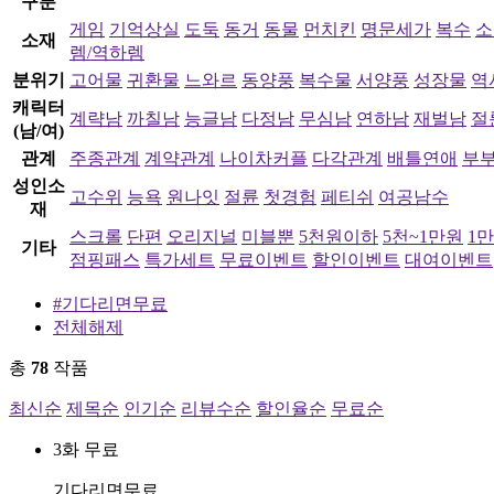
구분
게임
기억상실
도둑
동거
동물
먼치킨
명문세가
복수
소
소재
렘/역하렘
분위기
고어물
귀환물
느와르
동양풍
복수물
서양풍
성장물
역
캐릭터
계략남
까칠남
능글남
다정남
무심남
연하남
재벌남
절
(남/여)
관계
주종관계
계약관계
나이차커플
다각관계
배틀연애
부
성인소
고수위
능욕
원나잇
절륜
첫경험
페티쉬
여공남수
재
스크롤
단편
오리지널
미블뿐
5천원이하
5천~1만원
1
기타
점핑패스
특가세트
무료이벤트
할인이벤트
대여이벤트
#기다리면무료
전체해제
총
78
작품
최신순
제목순
인기순
리뷰수순
할인율순
무료순
3화 무료
기다리면무료