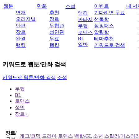
웹툰
만화
이벤트
내 서
소설
연재
추천
기다리면 무료
랭킹
오리지널
장르
선물함
판타지
단편
무협관
점핑패스
무협
장르
성인관
알림함
로맨스
완결
무료
BL
테마추천
일반
랭킹
랭킹
키워드로 검색
키워드로 웹툰/만화 검색
키워드로 웹툰/만화 검색
소설
무협
BL
로맨스
성인
장르+
장르/
개그/코믹
드라마
로맨스
백합/GL
소년
스릴러/미스터