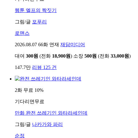
웹툰
엘프의 짝짓기
그림/글
포푸리
로맨스
2026.08.07
66화 연재
재담미디어
대여
300원
(전화
18,900원
)
소장
500원
(전화
33,000원
)
147.7만
리뷰 125 건
2화 무료
10%
기다리면무료
만화
완전 쓰레기인 와타라세인데
그림/글
나카가와 파리
순정