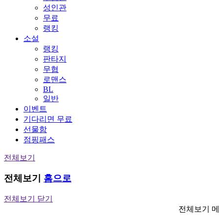
성인관
무료
랭킹
소설
랭킹
판타지
무협
로맨스
BL
일반
이벤트
기다리면 무료
선물함
점핑패스
전체보기
전체보기
홈으로
전체보기 닫기
전체보기 