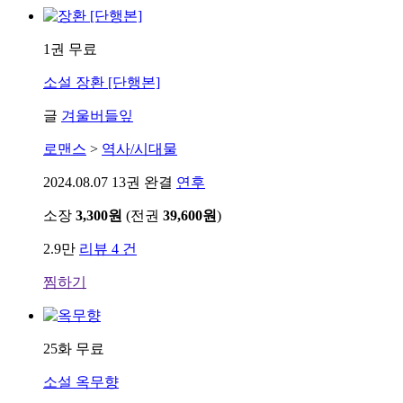
1권 무료
소설
장환 [단행본]
글
겨울버들잎
로맨스
>
역사/시대물
2024.08.07
13권 완결
연후
소장
3,300원
(전권
39,600원
)
2.9만
리뷰 4 건
찜하기
25화 무료
소설
옥무향