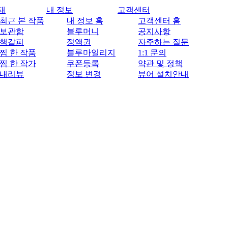
재
내 정보
고객센터
최근 본 작품
내 정보 홈
고객센터 홈
보관함
블루머니
공지사항
책갈피
정액권
자주하는 질문
찜 한 작품
블루마일리지
1:1 문의
찜 한 작가
쿠폰등록
약관 및 정책
내리뷰
정보 변경
뷰어 설치안내