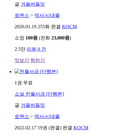
글
겨울버들잎
로맨스
>
역사/시대물
2026.01.19
255화 완결
KOCM
소장
100원
(전화
23,000원
)
2.5만
리뷰 0 건
맛보기
찜하기
1권 무료
소설
천월서금 [단행본]
글
겨울버들잎
로맨스
>
역사/시대물
2022.02.17
19권 (완결) 완결
KOCM