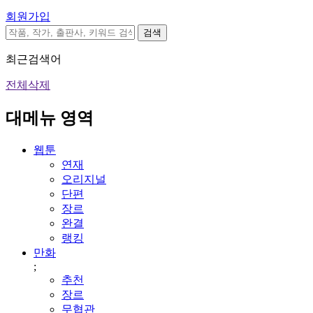
회원가입
검색
최근검색어
전체삭제
대메뉴 영역
웹툰
연재
오리지널
단편
장르
완결
랭킹
만화
;
추천
장르
무협관