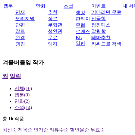
웹툰
만화
이벤트
내 서
소설
연재
추천
기다리면 무료
랭킹
오리지널
장르
선물함
판타지
단편
무협관
점핑패스
무협
장르
성인관
알림함
로맨스
완결
무료
BL
테마추천
일반
랭킹
랭킹
키워드로 검색
겨울버들잎
작가
찜
알림
전체
(16)
웹툰
(0)
만화
(2)
소설
(14)
총
16
작품
최신순
제목순
인기순
리뷰수순
할인율순
무료순