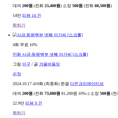
대여
200원
(전화
23,400원
)
소장
500원
(전화
60,500원
)
14만
리뷰 14 건
찜하기
4화 무료
10%
만화
사금:동평백부 넷째 아가씨 [스크롤]
그림
이구
/
글
겨울버들잎
순정
2024.10.17
410화 (최종화) 완결
다온크리에이티브
대여
200원
(전화
73,080원
81,200원
10%↓
)
소장
500원
(
22.9만
리뷰 9 건
찜하기