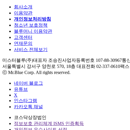
회사소개
이용약관
개인정보처리방침
청소년 보호정책
블루머니 이용약관
고객센터
연재문의
서비스 전체보기
미스터블루(주)
대표자 조승진
사업자등록번호 107-88-30967
통신
서울특별시 강서구 양천로 570, 18층
대표전화 02-337-0610
팩스 0
ⓒ Mr.Blue Corp. All rights reserved.
네이버 블로그
유튜브
X
인스타그램
카카오톡 채널
코스닥상장법인
정보보호 관리체계 ISMS 인증획득
개인정보 우수사이트 선정