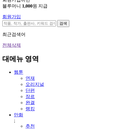
블루머니
1,000
원 지급
회원가입
검색
최근검색어
전체삭제
대메뉴 영역
웹툰
연재
오리지널
단편
장르
완결
랭킹
만화
;
추천