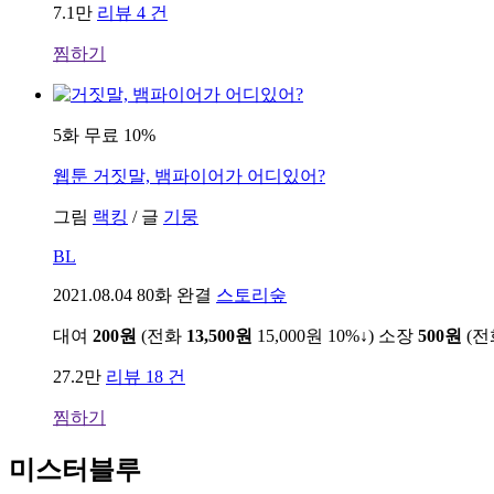
7.1만
리뷰 4 건
찜하기
5화 무료
10%
웹툰
거짓말, 뱀파이어가 어디있어?
그림
랙킹
/
글
기뭉
BL
2021.08.04
80화 완결
스토리숲
대여
200원
(전화
13,500원
15,000원
10%↓
)
소장
500원
(
27.2만
리뷰 18 건
찜하기
미스터블루