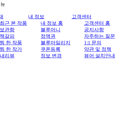
메뉴
재
내 정보
고객센터
최근 본 작품
내 정보 홈
고객센터 홈
보관함
블루머니
공지사항
책갈피
정액권
자주하는 질문
찜 한 작품
블루마일리지
1:1 문의
찜 한 작가
쿠폰등록
약관 및 정책
내리뷰
정보 변경
뷰어 설치안내