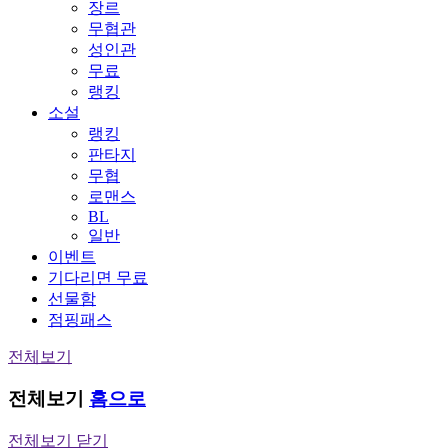
장르
무협관
성인관
무료
랭킹
소설
랭킹
판타지
무협
로맨스
BL
일반
이벤트
기다리면 무료
선물함
점핑패스
전체보기
전체보기
홈으로
전체보기 닫기