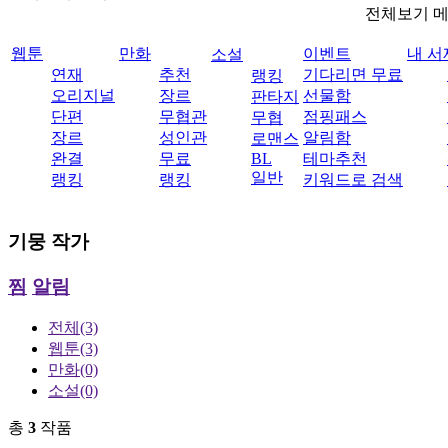
전체보기 
웹툰
만화
이벤트
내 서
소설
연재
추천
기다리면 무료
랭킹
오리지널
장르
선물함
판타지
단편
무협관
점핑패스
무협
장르
성인관
알림함
로맨스
완결
무료
BL
테마추천
일반
랭킹
랭킹
키워드로 검색
기뭉
작가
찜
알림
전체
(3)
웹툰
(3)
만화
(0)
소설
(0)
총
3
작품