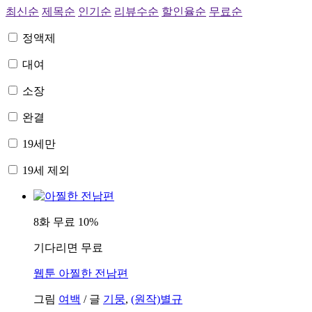
최신순
제목순
인기순
리뷰수순
할인율순
무료순
정액제
대여
소장
완결
19세만
19세 제외
8화 무료
10%
기다리면 무료
웹툰
아찔한 전남편
그림
여백
/
글
기뭉
,
(원작)별규