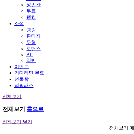
성인관
무료
랭킹
소설
랭킹
판타지
무협
로맨스
BL
일반
이벤트
기다리면 무료
선물함
점핑패스
전체보기
전체보기
홈으로
전체보기 닫기
전체보기 