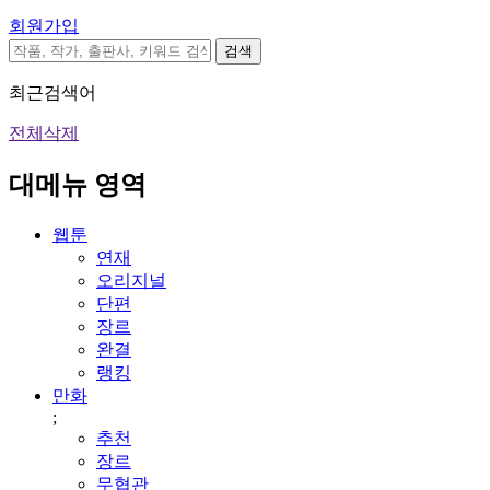
회원가입
검색
최근검색어
전체삭제
대메뉴 영역
웹툰
연재
오리지널
단편
장르
완결
랭킹
만화
;
추천
장르
무협관