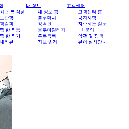
재
내 정보
고객센터
최근 본 작품
내 정보 홈
고객센터 홈
보관함
블루머니
공지사항
책갈피
정액권
자주하는 질문
찜 한 작품
블루마일리지
1:1 문의
찜 한 작가
쿠폰등록
약관 및 정책
내리뷰
정보 변경
뷰어 설치안내