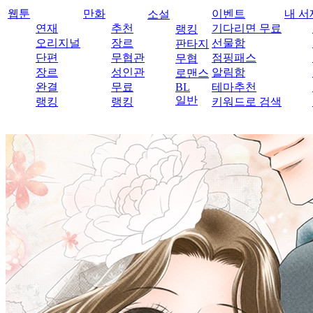
웹툰
만화
이벤트
내 서
소설
연재
추천
기다리면 무료
랭킹
오리지널
장르
선물함
판타지
단편
무협관
점핑패스
무협
장르
성인관
알림함
로맨스
완결
무료
BL
테마추천
일반
랭킹
랭킹
키워드로 검색