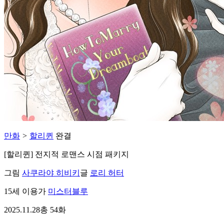
만화
>
할리퀸
완결
[할리퀸] 전지적 로맨스 시점 패키지
그림
사쿠라야 히비키
글
로리 허터
15세 이용가
미스터블루
2025.11.28
총 54화