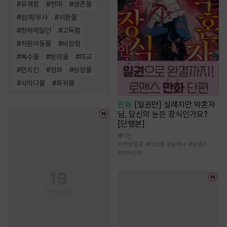
#
유쾌함
#
천마
#
생존물
#
검객/무사
#
귀환물
#
천하제일인
#
고독함
#
차원이동물
#
비장함
#
복수물
#
빙의물
#
마교
#
먼치킨
#
정파
#
성장물
#
사이다물
#
회귀물
만화
[일권만] 실례지만 약혼자
님, 당신의 눈은 장식인가요?
[단행본]
1천
#
연애/결혼
#
서양풍
#
능력녀
#
로맨스
#
계약관계