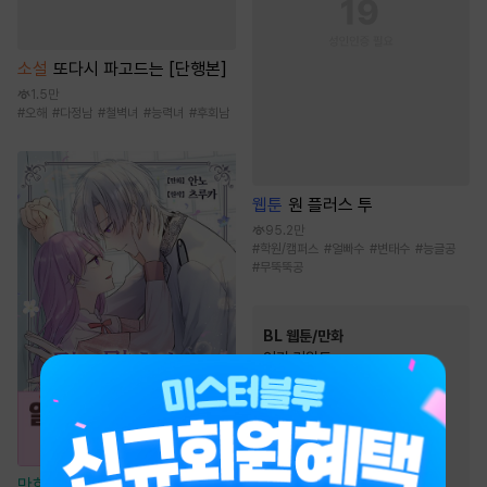
소설
또다시 파고드는 [단행본]
1.5만
#
오해
#
다정남
#
철벽녀
#
능력녀
#
후회남
웹툰
원 플러스 투
95.2만
#
학원/캠퍼스
#
얼빠수
#
변태수
#
능글공
#
무뚝뚝공
BL 웹툰/만화
인기 키워드
#
츤데레수
#
짝사랑
#
연상수
#
절륜공
#
강공
#
친구
#
현대물
#
미남공
#
능글공
#
대형견공
만화
[일권만] 마지막 추억으로