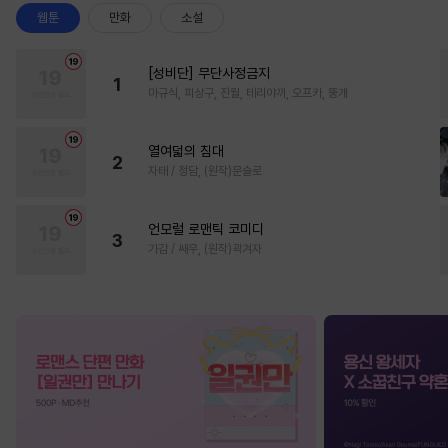
웹툰
만화
소설
[성비단] 무단사정금지
1
마규식, 피상구, 진월, 테리야끼, 오프카, 뚱개
열여덟의 침대
2
자태 / 청담, (원작)문슬로
언모럴 로맨틱 코미디
3
가감 / 쌔우, (원작)곽겨자