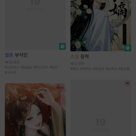
웹툰
부식인
소설
장적
92.8만
21.8만
#
시리어스
#
능글공
#
하드코어
#
혐관
#
복수
#
계략녀
#
무심녀
#
능력녀
#
동양풍
#
고수위