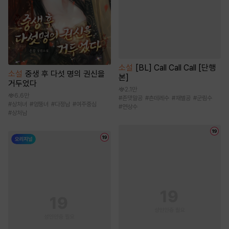
소설
[BL] Call Call Call [단행
소설
중생 후 다섯 명의 권신을
본]
거두었다
2.1만
6.6만
#
존댓말공
#
츤데레수
#
재벌공
#
군림수
#
상처녀
#
엉뚱녀
#
다정남
#
여주중심
#
연상수
#
상처남