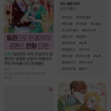
성인 웹툰/만화
인기 키워드
#
직진남
#
연애/결혼
#
현대물
#
다정남
#
능글남
#
스테디셀러
#
삼각관계
#
원나잇
#
절륜남
#
후방주의
#
유혹
#
모럴리스
#
고수위
만화
[일권만] 내게 간섭하지 않
#
짝사랑
#
오피스물
#
능욕
겠다던 냉정한 남편이 어째선지
#
여성인기
#
하드코어
저만 바라봅니다 [단행본]
#
계약관계
#
동거
1천
#
무심남
#
능력녀
#
부부
#
연애/결혼
#
로맨스