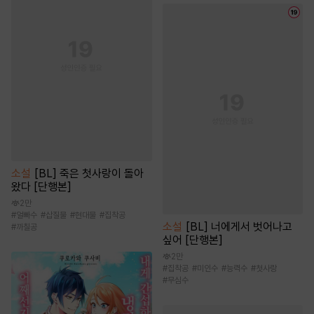
소설
[BL] 죽은 첫사랑이 돌아
왔다 [단행본]
2만
#
얼빠수
#
삽질물
#
현대물
#
집착공
소설
[BL] 너에게서 벗어나고
#
까칠공
싶어 [단행본]
2만
#
집착공
#
미인수
#
능력수
#
첫사랑
#
무심수