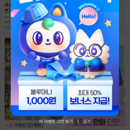
매료 마법을 걸었습니다 [단행
#
집착공
#
친구>연인
본]
#
다정공
#
다정수
#
미인수
1천
#
동거
#
하드코어
#
상처수
#
직진녀
#
연애/결혼
#
계약관계
#
무심남
#
초능력
#
연하공
#
고수위
이 이벤트 그만 보기
닫기
소설
가권신 [단행본]