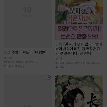
만화
[일권만] 웃지 않는 약혼자
님이 사랑에 빠진 건 변장한 저
소설
주말의 파트너 [단행본]
인 것 같습니다 [단행본]
2.4만
1천
#
배틀연애
#
계약관계
#
현대물
#
서양풍
#
계약관계
#
연애/결혼
#
짝사랑
#
3인칭시점
#
강공
#
다정남