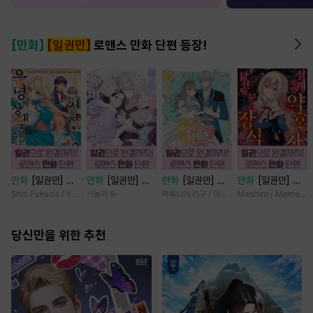
[만화]
[일권만]
로맨스 만화 단편 등장!
만화
[일권만] 전
만화
[일권만] 죽
만화
[일권만] 제
만화
[일권만] 실
하께서는 오늘도
을 뻔한 늑대가 운
약혼은 취소되었습
례지만 약혼자님,
Shin Fukuda / Yoko Kurosu
카놀라 유
하루나기 리구 / 미즈메
Mashiro / Memeko
운명의 상대를 찾
명의 짝이 되기까
니다 [단행본]
당신의 눈은 장식
으신 모양이네요
지 [단행본]
인가요? [단행본]
(웃음) [단행본]
당신만을 위한 추천