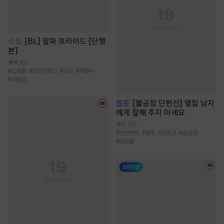
소설
[BL] 알파 프라이드 [단행
본]
4.1만
#
삽질물
#
오메가버스
#
강공
#
재벌수
#
재벌공
웹툰
[불공정 단편선] 옆집 남자
에게 잘해 주지 마세요
5.3만
#
연상연하
#
질투
#
상처공
#
순정공
#
현대물