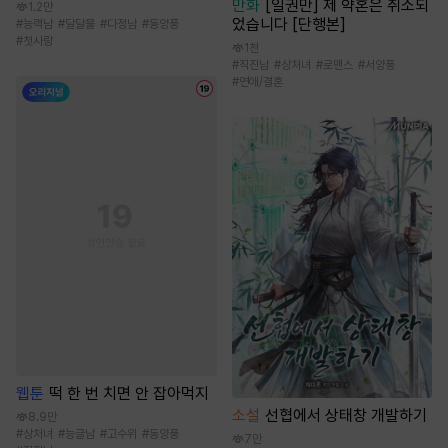
만화
[일권만] 제 약혼은 취소되
1.2만
었습니다 [단행본]
#
능력남
#
달달물
#
다정남
#
동양풍
#
첫사랑
1천
#
직진남
#
상처녀
#
로맨스
#
서양풍
#
연애/결혼
웹툰
떡 한 번 치면 안 잡아먹지
소설
선협에서 상태창 개발하기
8.9만
#
상처녀
#
능글남
#
고수위
#
동양풍
7만