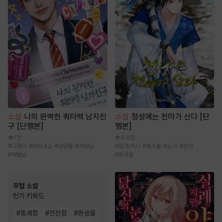
소설
나의 완벽한 쿼터백 남자친
소설
청성에는 천마가 산다 [단
구 [단행본]
행본]
1천
8.8만
#
다정녀
#
외유내강
#
달달물
#
계략남
#
검객/무사
#
복수물
#
도사
#
천마
#
재벌남
#
환생물
무협 소설
인기 키워드
#
통쾌함
#
잔잔함
#
환생물