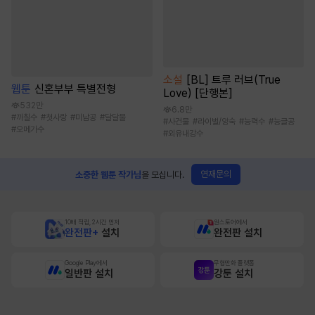
소설
[BL] 트루 러브(True
웹툰
신혼부부 특별전형
Love) [단행본]
532만
6.8만
#
까칠수
#
첫사랑
#
미남공
#
달달물
#
사건물
#
라이벌/앙숙
#
능력수
#
능글공
#
오메가수
#
외유내강수
연재문의
소중한 웹툰 작가님
을 모십니다.
10배 적립, 2시간 먼저
원스토어에서
완전판+
설치
완전판 설치
Google Play에서
무협만화 플랫폼
일반판 설치
강툰 설치