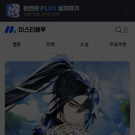
웹툰
만화
소설
무료쿠폰