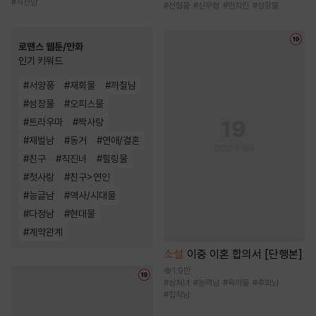
#
직진남
#
선협물
#
신무협
#
먼치킨
#
성장물
로맨스 웹툰/만화
인기 키워드
#
서양풍
#
재회물
#
까칠남
#
성장물
#
오피스물
#
트라우마
#
짝사랑
#
재벌남
#
동거
#
연애/결혼
#
친구
#
직진녀
#
힐링물
#
첫사랑
#
친구>연인
#
능글남
#
역사/시대물
#
다정남
#
현대물
#
계약관계
소설
이중 이혼 합의서 [단행본]
1.9만
#
상처녀
#
능력남
#
육아물
#
후회남
#
집착남