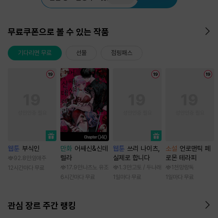
무료쿠폰으로 볼 수 있는 작품
기다리면 무료
선물
점핑패스
웹툰
부식인
만화
어쌔신&신데
웹툰
쓰리 나이츠,
소설
언로맨틱 페
렐라
실제로 합니다
로몬 테라피
92.8만
임애주
17.9만
나츠노 유조
1.3만
고토 / 두나래
1천
망랑독
12시간마다 무료
6시간마다 무료
1일마다 무료
1일마다 무료
관심 장르 주간 랭킹