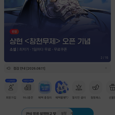
2
/
15
점검 안내 [2026.08.11]
+1,000원
첫충전 혜택
회원가입
머니충전
혜택 총정리
혜택몰빵💘
밀리언 셀러
점핑패스
선물
설정
관심 장르 설정하고 맞춤 추천 받기