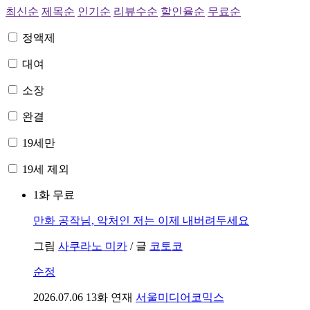
최신순
제목순
인기순
리뷰수순
할인율순
무료순
정액제
대여
소장
완결
19세만
19세 제외
1화 무료
만화
공작님, 악처인 저는 이제 내버려두세요
그림
사쿠라노 미카
/
글
코토코
순정
2026.07.06
13화 연재
서울미디어코믹스