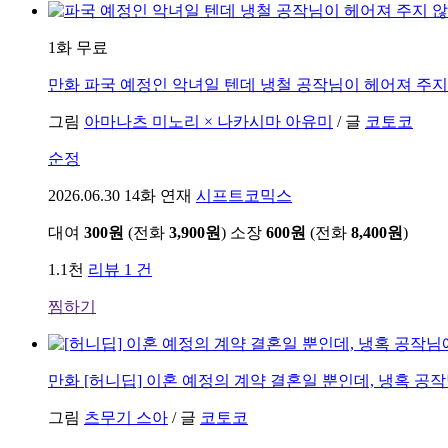
1화 무료
만화
파국 예정인 악녀일 텐데 냉철 공작님이 헤어져 주지
그림
아마나츠 미노리 × 나카시마 아유미
/
글
코토코
순정
2026.06.30
14화 연재
시프트코믹스
대여
300원
(전화
3,900원
)
소장
600원
(전화
8,400원
)
1.1천
리뷰 1 건
찜하기
만화
[허니딥] 이혼 예정의 계약 결혼일 뿐인데, 냉혹 
그림
츠무기 스아
/
글
코토코