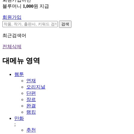
블루머니
1,000
원 지급
회원가입
검색
최근검색어
전체삭제
대메뉴 영역
웹툰
연재
오리지널
단편
장르
완결
랭킹
만화
;
추천