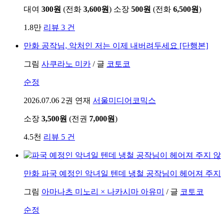
대여
300원
(전화
3,600원
)
소장
500원
(전화
6,500원
)
1.8만
리뷰 3 건
만화
공작님, 악처인 저는 이제 내버려두세요 [단행본]
그림
사쿠라노 미카
/
글
코토코
순정
2026.07.06
2권 연재
서울미디어코믹스
소장
3,500원
(전권
7,000원
)
4.5천
리뷰 5 건
만화
파국 예정인 악녀일 텐데 냉철 공작님이 헤어져 주지 
그림
아마나츠 미노리 × 나카시마 아유미
/
글
코토코
순정