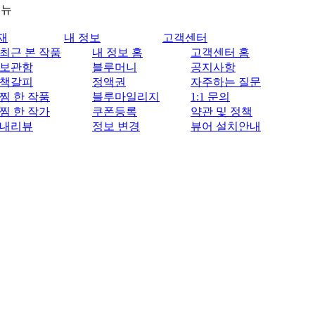
메뉴
재
내 정보
고객센터
최근 본 작품
내 정보 홈
고객센터 홈
보관함
블루머니
공지사항
책갈피
정액권
자주하는 질문
찜 한 작품
블루마일리지
1:1 문의
찜 한 작가
쿠폰등록
약관 및 정책
내리뷰
정보 변경
뷰어 설치안내