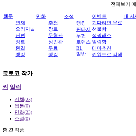
전체보기 
웹툰
만화
이벤트
내 서
소설
연재
추천
기다리면 무료
랭킹
오리지널
장르
선물함
판타지
단편
무협관
점핑패스
무협
장르
성인관
알림함
로맨스
완결
무료
BL
테마추천
일반
랭킹
랭킹
키워드로 검색
코토코
작가
찜
알림
전체
(23)
웹툰
(0)
만화
(23)
소설
(0)
총
23
작품