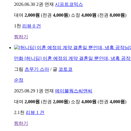
2026.06.30
2권 연재
시프트코믹스
대여
2,000원
(전권
4,000원
)
소장
4,000원
(전권
8,000원
)
1천
리뷰 0 건
찜하기
만화
[허니딥] 이혼 예정의 계약 결혼일 뿐인데, 냉혹 공
그림
츠무기 스아
/
글
코토코
순정
2025.08.29
1권 연재
에이블웍스씨앤씨
대여
2,000원
(전권
2,000원
)
소장
4,000원
(전권
4,000원
)
2.1천
리뷰 1 건
찜하기