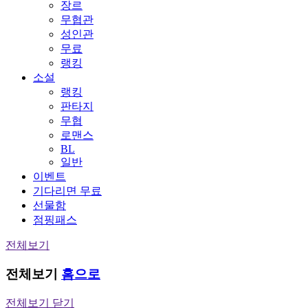
장르
무협관
성인관
무료
랭킹
소설
랭킹
판타지
무협
로맨스
BL
일반
이벤트
기다리면 무료
선물함
점핑패스
전체보기
전체보기
홈으로
전체보기 닫기