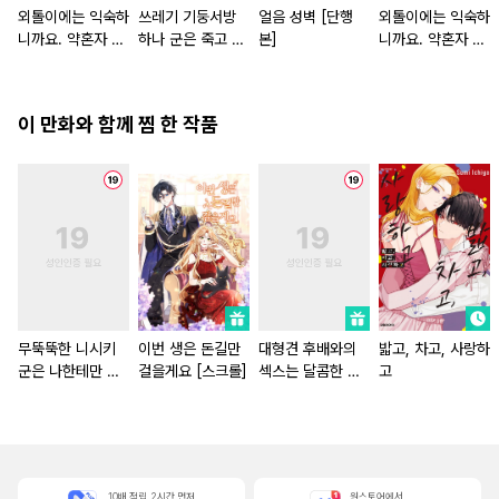
외톨이에는 익숙하
쓰레기 기둥서방
얼음 성벽 [단행
외톨이에는 익숙하
니까요. 약혼자 방
하나 군은 죽고 싶
본]
니까요. 약혼자 방
치 중!
어 해
치 중! [단행본]
이 만화와 함께 찜 한 작품
무뚝뚝한 니시키
이번 생은 돈길만
대형견 후배와의
밟고, 차고, 사랑하
군은 나한테만 위
걸을게요 [스크롤]
섹스는 달콤한 덫
고
험하게 집착
[스크롤]
10배 적립, 2시간 먼저
원스토어에서