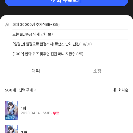
첫 화 무료보기
최대 30000점 추가적립
(~8/9)
오늘 BL/순정 연재 만화 보기
[일권만] 일권으로 완결까지! 로맨스 만화 단편
(~8/31)
[100P] 만화 퀴즈 맞추면 전원 머니 지급!
(~8/9)
대여
소장
560개
선택 구매
회차순
1화
2023.04.14
· 6MB
무료
2화