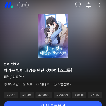
만화
순정 · 연재중
차가운 빛이 태양을 만난 것처럼 [스크롤]
해월 / 경경유요
65.4만
4.8
작품정보
19 건
#로맨스
#회귀물
#기억상실
#삼각관계
#직진녀
#스크롤