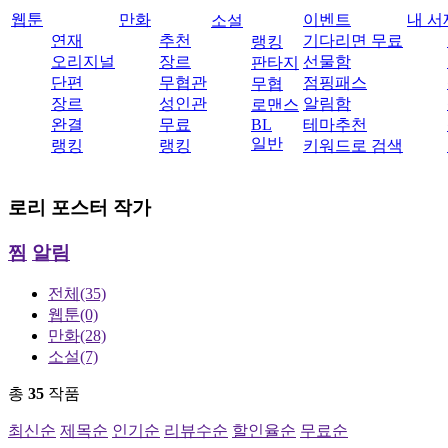
웹툰
만화
이벤트
내 서
소설
연재
추천
기다리면 무료
랭킹
오리지널
장르
선물함
판타지
단편
무협관
점핑패스
무협
장르
성인관
알림함
로맨스
완결
무료
BL
테마추천
일반
랭킹
랭킹
키워드로 검색
로리 포스터
작가
찜
알림
전체
(35)
웹툰
(0)
만화
(28)
소설
(7)
총
35
작품
최신순
제목순
인기순
리뷰수순
할인율순
무료순