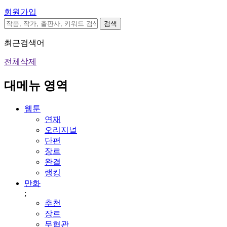
회원가입
검색
최근검색어
전체삭제
대메뉴 영역
웹툰
연재
오리지널
단편
장르
완결
랭킹
만화
;
추천
장르
무협관