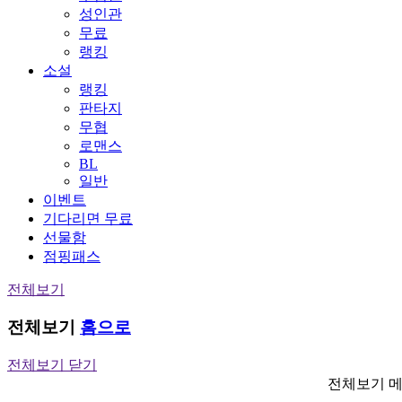
성인관
무료
랭킹
소설
랭킹
판타지
무협
로맨스
BL
일반
이벤트
기다리면 무료
선물함
점핑패스
전체보기
전체보기
홈으로
전체보기 닫기
전체보기 