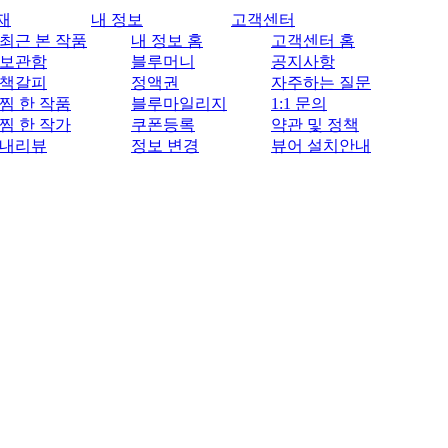
재
내 정보
고객센터
최근 본 작품
내 정보 홈
고객센터 홈
보관함
블루머니
공지사항
책갈피
정액권
자주하는 질문
찜 한 작품
블루마일리지
1:1 문의
찜 한 작가
쿠폰등록
약관 및 정책
내리뷰
정보 변경
뷰어 설치안내