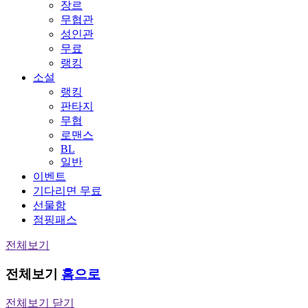
장르
무협관
성인관
무료
랭킹
소설
랭킹
판타지
무협
로맨스
BL
일반
이벤트
기다리면 무료
선물함
점핑패스
전체보기
전체보기
홈으로
전체보기 닫기