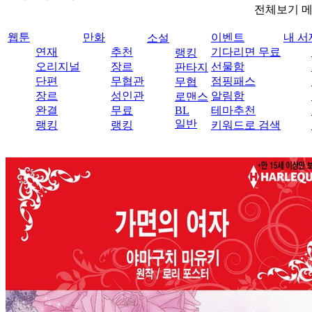
전체보기 
웹툰
만화
이벤트
내 서
소설
연재
추천
기다리면 무료
랭킹
오리지널
장르
선물함
판타지
단편
무협관
점핑패스
무협
장르
성인관
알림함
로맨스
완결
무료
BL
테마추천
일반
랭킹
랭킹
키워드로 검색