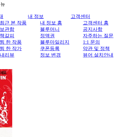
메뉴
재
내 정보
고객센터
최근 본 작품
내 정보 홈
고객센터 홈
보관함
블루머니
공지사항
책갈피
정액권
자주하는 질문
찜 한 작품
블루마일리지
1:1 문의
찜 한 작가
쿠폰등록
약관 및 정책
내리뷰
정보 변경
뷰어 설치안내