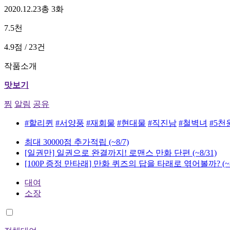
2020.12.23
총 3화
7.5천
4.9점 / 23건
작품소개
맛보기
찜
알림
공유
#할리퀸
#서양풍
#재회물
#현대물
#직진남
#철벽녀
#5천
최대 30000점 추가적립
(~8/7)
[일권만] 일권으로 완결까지! 로맨스 만화 단편
(~8/31)
[100P 증정 만타래] 만화 퀴즈의 답을 타래로 엮어볼까?
(~
대여
소장