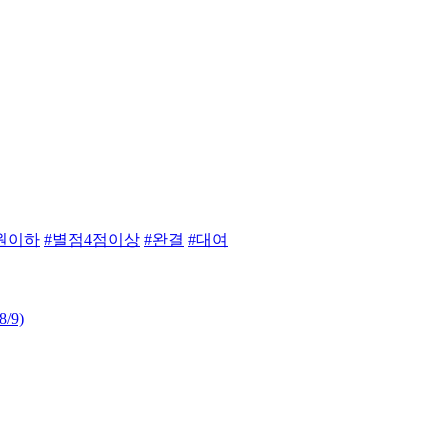
원이하
#별점4점이상
#완결
#대여
8/9)