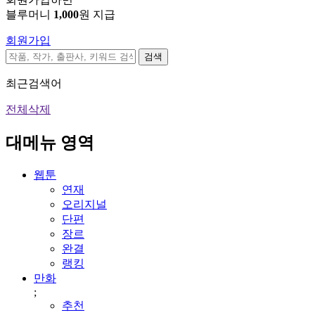
블루머니
1,000
원 지급
회원가입
검색
최근검색어
전체삭제
대메뉴 영역
웹툰
연재
오리지널
단편
장르
완결
랭킹
만화
;
추천