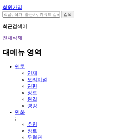
회원가입
검색
최근검색어
전체삭제
대메뉴 영역
웹툰
연재
오리지널
단편
장르
완결
랭킹
만화
;
추천
장르
무협관