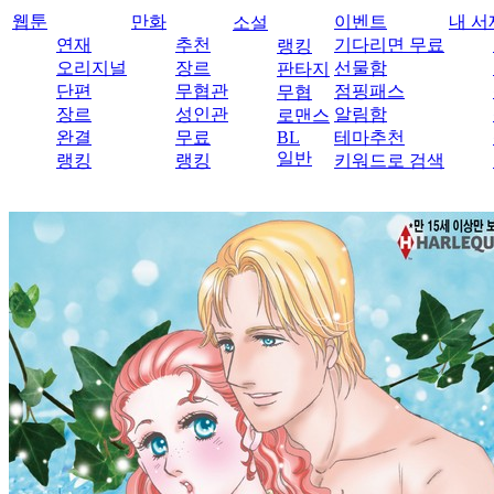
웹툰
만화
이벤트
내 서
소설
연재
추천
기다리면 무료
랭킹
오리지널
장르
선물함
판타지
단편
무협관
점핑패스
무협
장르
성인관
알림함
로맨스
완결
무료
BL
테마추천
일반
랭킹
랭킹
키워드로 검색