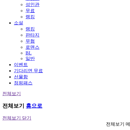
성인관
무료
랭킹
소설
랭킹
판타지
무협
로맨스
BL
일반
이벤트
기다리면 무료
선물함
점핑패스
전체보기
전체보기
홈으로
전체보기 닫기
전체보기 