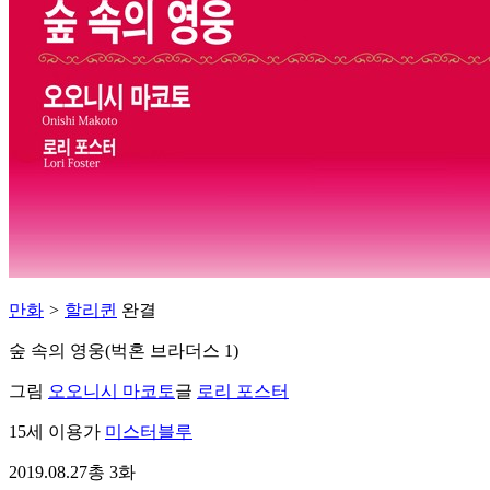
만화
>
할리퀸
완결
숲 속의 영웅(벅혼 브라더스 1)
그림
오오니시 마코토
글
로리 포스터
15세 이용가
미스터블루
2019.08.27
총 3화