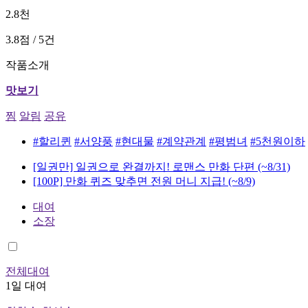
2.8천
3.8점 / 5건
작품소개
맛보기
찜
알림
공유
#할리퀸
#서양풍
#현대물
#계약관계
#평범녀
#5천원이하
[일권만] 일권으로 완결까지! 로맨스 만화 단편
(~8/31)
[100P] 만화 퀴즈 맞추면 전원 머니 지급!
(~8/9)
대여
소장
전체대여
1일 대여