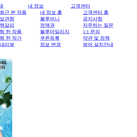
재
내 정보
고객센터
최근 본 작품
내 정보 홈
고객센터 홈
보관함
블루머니
공지사항
책갈피
정액권
자주하는 질문
찜 한 작품
블루마일리지
1:1 문의
찜 한 작가
쿠폰등록
약관 및 정책
내리뷰
정보 변경
뷰어 설치안내