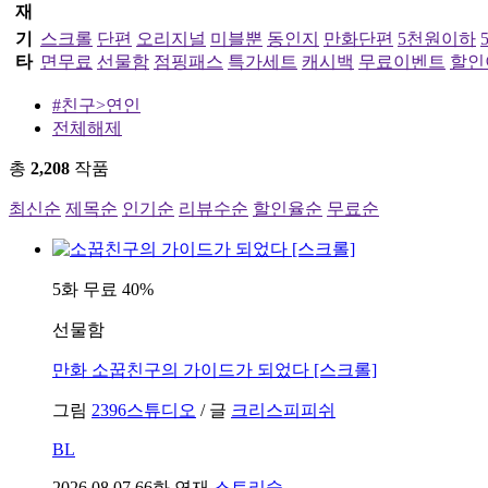
재
기
스크롤
단편
오리지널
미블뿐
동인지
만화단편
5천원이하
타
면무료
선물함
점핑패스
특가세트
캐시백
무료이벤트
할인
#친구>연인
전체해제
총
2,208
작품
최신순
제목순
인기순
리뷰수순
할인율순
무료순
5화 무료
40%
선물함
만화
소꿉친구의 가이드가 되었다 [스크롤]
그림
2396스튜디오
/
글
크리스피피쉬
BL
2026.08.07
66화 연재
스토리숲