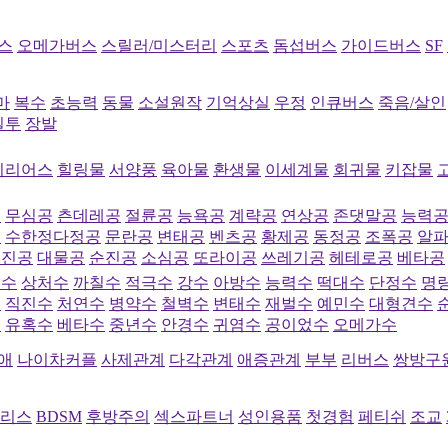
스
오메가버스
스릴러/미스터리
스포츠
돔섭버스
가이드버스
SF
마
복수
초능력
동물
소설원작
기억상실
우정
인큐버스
죽음/살인
질투
장발
시리어스
힐링물
서양풍
육아물
환생물
이세계물
회귀물
키잡물
공
무심공
츤데레공
절륜공
능욕공
계략공
연상공
존댓말공
능력
공
수한정다정공
문란공
변태공
벤츠공
황제공
동정공
조폭공
알
직진공
대물공
순진공
소심공
또라이공
쓰레기공
헤테로공
베타공
심수
상처수
까칠수
적극수
강수
아방수
능력수
떡대수
단정수
명
수
직진수
처연수
병약수
철벽수
변태수
재벌수
예민수
대형견수
수
유혹수
베타수
중년수
안경수
귀염수
공이었수
오메가수
애
나이차커플
사제관계
다각관계
애증관계
부부
리버스
쌍방구
리스
BDSM
후방주의
섹스파트너
성인용품
첫경험
페티쉬
조교