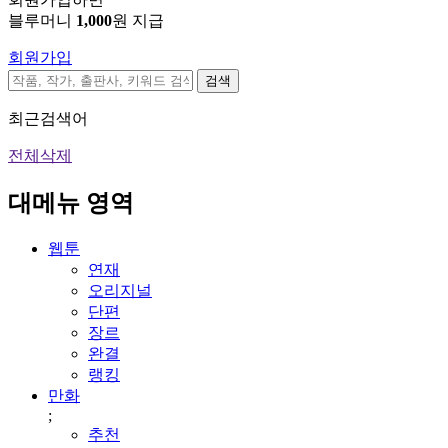
블루머니
1,000
원 지급
회원가입
검색
최근검색어
전체삭제
대메뉴 영역
웹툰
연재
오리지널
단편
장르
완결
랭킹
만화
;
추천