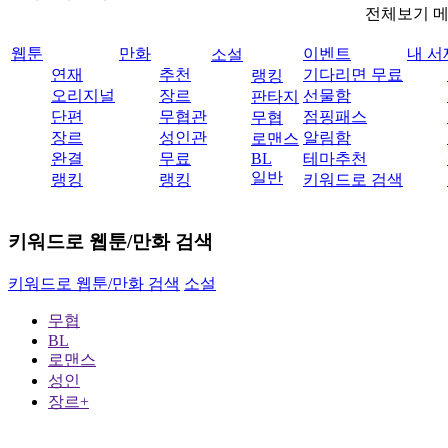
전체보기 
웹툰
만화
이벤트
내 서
소설
연재
추천
기다리면 무료
랭킹
오리지널
장르
선물함
판타지
단편
무협관
점핑패스
무협
장르
성인관
알림함
로맨스
완결
무료
BL
테마추천
일반
랭킹
랭킹
키워드로 검색
키워드로 웹툰/만화 검색
키워드로 웹툰/만화 검색
소설
무협
BL
로맨스
성인
장르+