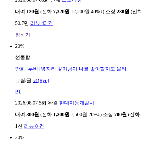
대여
120원
(전화
7,320원
12,200원
40%↓
)
소장
280원
(전
50.7만
리뷰 43 건
찜하기
20%
선물함
만화
[루비] 옆자리 꽃미남이 나를 좋아할지도 몰라
그림/글
료(Ryo)
BL
2026.08.07
5화 완결
현대지능개발사
대여
300원
(전화
1,200원
1,500원
20%↓
)
소장
700원
(전화
1천
리뷰 0 건
20%