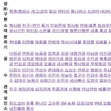
장
르/
학원/캠퍼스
개그/코믹
일상
판타지
옴니버스
드라마
OO버
구
분
소
짝사랑
친구>연인
동거
인외존재
첫사랑
연애/결혼
트라우
재
유사근친
역키잡
스폰물
귀신/유령
웹툰단행본
금흑
흑금
분
위
현대물
리맨물
재회물
연예계
역사/시대물
동양풍
피폐물
기
다정공
연하공
능글공
집착공
강공
대형견공
미남공
미인
공
랑꾼공
상처공
떡대공
개아가공
광공
초딩공
수인공
복흑
공
반요공
갭모에공
모쏠공
금사빠공
짝사랑공
무뚝뚝공
다정수
미인수
연상수
츤데레수
소심수
연하수
평범수
무
수
문란수
임신수
계략수
수인수
자낮수
호구수
민감수
동정
수
갈대수
능욕수
쓰레기수
순진수
금사빠수
도망수
알파
관
친구
계약관계
삼각관계
주종관계
선후배
연상연하
배틀연
계
성
인
하드코어
유혹
원나잇
고수위
SM
능욕
감금/강제
변태
모럴
소
남친몰래
촉수