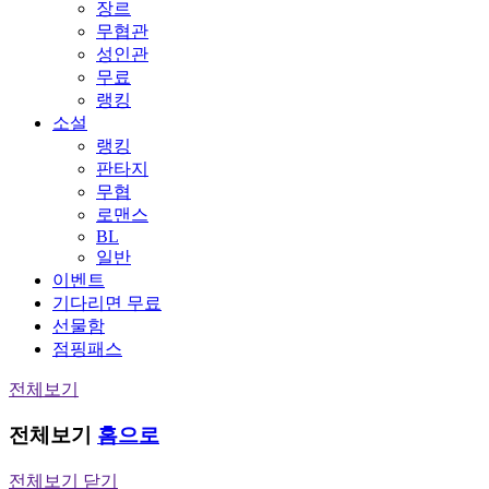
장르
무협관
성인관
무료
랭킹
소설
랭킹
판타지
무협
로맨스
BL
일반
이벤트
기다리면 무료
선물함
점핑패스
전체보기
전체보기
홈으로
전체보기 닫기