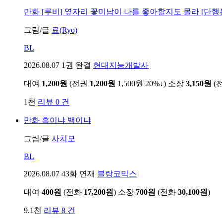
만화
[루비] 옆자리 꽃미남이 나를 좋아할지도 몰라 [단행
그림/글
료(Ryo)
BL
2026.08.07
1권 완결
현대지능개발사
대여
1,200원
(전권
1,200원
1,500원
20%↓
)
소장
3,150원
(
1천
리뷰 0 건
만화
흑이냐 백이냐
그림/글
사치모
BL
2026.08.07
43화 연재
블랑코믹스
대여
400원
(전화
17,200원
)
소장
700원
(전화
30,100원
)
9.1천
리뷰 8 건