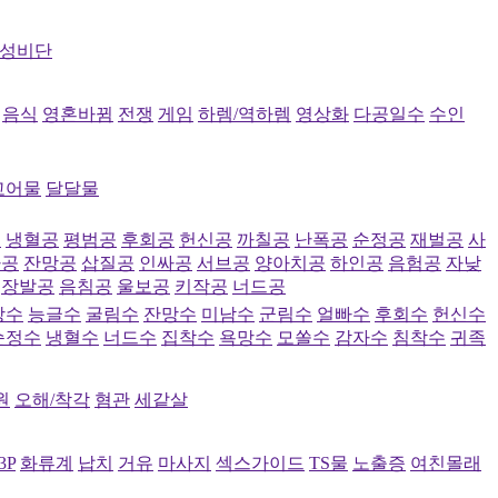
성비단
음식
영혼바뀜
전쟁
게임
하렘/역하렘
영상화
다공일수
수인
고어물
달달물
공
냉혈공
평범공
후회공
헌신공
까칠공
난폭공
순정공
재벌공
사
파공
잔망공
삽질공
인싸공
서브공
양아치공
하인공
음험공
자낮
장발공
음침공
울보공
키작공
너드공
랑수
능글수
굴림수
잔망수
미남수
군림수
얼빠수
후회수
헌신수
순정수
냉혈수
너드수
집착수
욕망수
모쏠수
감자수
침착수
귀족
원
오해/착각
혐관
세같살
3P
화류계
납치
거유
마사지
섹스가이드
TS물
노출증
여친몰래