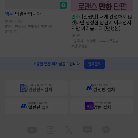
웹툰
탑알바입니다
만화
[일권만] 내게 간섭하지 않
347.6만
겠다던 냉정한 남편이 어째선지
#
일상
#
능글공
#
미남공
#
현대물
저만 바라봅니다 [단행본]
#
트라우마
1천
#
능력녀
#
서양풍
#
부부
#
무심남
#
연애/결혼
연재문의
소중한 웹툰 작가님
을 모십니다.
10배 적립, 2시간 먼저
원스토어에서
완전판+
설치
완전판 설치
Google Play에서
무협만화 플랫폼
일반판 설치
강툰 설치