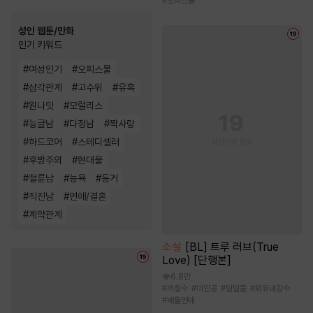
#
오피스물
성인 웹툰/만화
인기 키워드
#
여성인기
#
오피스물
#
삼각관계
#
고수위
#
유혹
#
원나잇
#
모럴리스
#
능글남
#
다정남
#
짝사랑
#
하드코어
#
스테디셀러
#
후방주의
#
현대물
#
절륜남
#
능욕
#
동거
#
직진남
#
연애/결혼
#
계약관계
소설
[BL] 트루 러브(True
Love) [단행본]
6.8만
#
까칠수
#
미인공
#
달달물
#
외유내강수
#
배틀연애