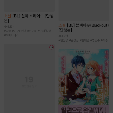
소설
[BL] 알파 프라이드 [단행
본]
소설
[BL] 블랙아웃(Blackout)
4.1만
[단행본]
#
강공
#
친구>연인
#
현대물
#
오해/착각
#
오메가버스
1.2만
#
헌신공
#
순정공
#
현대물
#
명랑수
#
애증