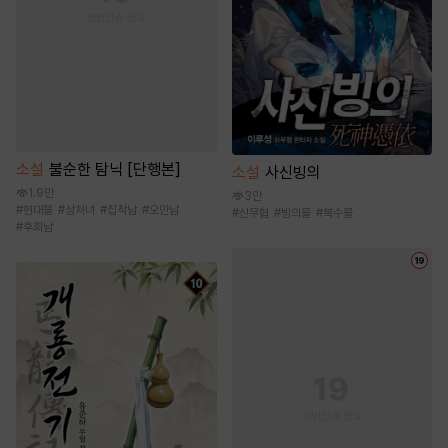
소설
불순한 탐닉 [단행본]
소설
사신빙의
1.9만
3만
#
현대물
#
상처녀
#
집착남
#
오만남
#
신무협
#
빙의물
#
복수물
#
후회남