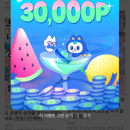
7만
#
먼치킨
#
성장물
#
신무협
#
선협물
만화
[일권만] 기억상실 악역 영
애는 공략 대상인 얀데레 의붓
만화
[일권만] 전하께서는 오늘
오라버니에게서 도망칠 수가 없
도 운명의 상대를 찾으신 모양이
이 이벤트 그만 보기
닫기
다 [단행본]
네요 (웃음) [단행본]
1천
1천
#
집착남
#
다정남
#
기억상실
#
차원이동물