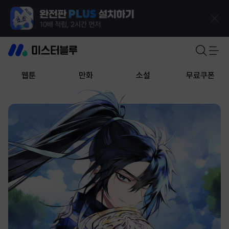
웹툰
만화
소설
무료쿠폰