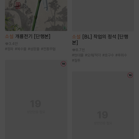
소설
개룡전기 [단행본]
소설
[BL] 작업의 정석 [단행
본]
3.4만
#
정파
#
복수물
#
성장물
#
전통무협
8.7천
#
현대물
#
오해/착각
#
호구수
#
후회수
#
질투