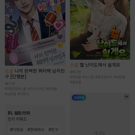
소설
헬 난이도에서 쉴게요
소설
나의 완벽한 쿼터백 남자친
5.1만
구 [단행본]
#
영지물
#
시스템
#
퓨전판타지
#
성장물
#
힐링물
1.1천
#
학원/캠퍼스물
#
친구>연인
#
현대물
#
성장물
#
다정녀
BL 웹툰/만화
인기 키워드
#
다정공
#
츤데레수
#
친구