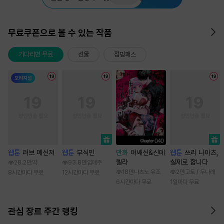
무료쿠폰으로 볼 수 있는 작품
기다리면 무료
선물
점핑패스
웹툰
러브 메신저
웹툰
부식인
만화
어쌔신&신데
웹툰
쓰리 나이츠,
렐라
실제로 합니다
28.2만
딱
93.8만
임애주
18만
나츠노 유조
2만
고토 / 두나래
8시간마다 무료
12시간마다 무료
6시간마다 무료
1일마다 무료
관심 장르 주간 랭킹