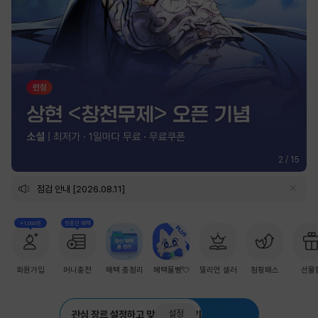
2
/
15
점검 안내 [2026.08.11]
+1,000원
첫충전 혜택
회원가입
머니충전
혜택 총정리
혜택몰빵💘
밀리언 셀러
점핑패스
선물
설정
관심 장르 설정하고 맞춤 추천 받기