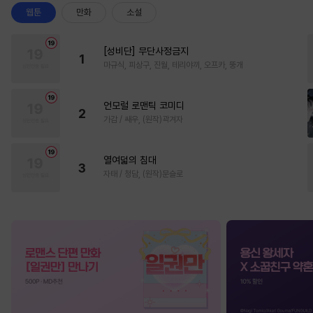
웹툰
만화
소설
[성비단] 무단사정금지
1
마규식, 피상구, 진월, 테리야끼, 오프카, 뚱개
언모럴 로맨틱 코미디
2
가감 / 쌔우, (원작)곽겨자
열여덟의 침대
3
자태 / 청담, (원작)문슬로