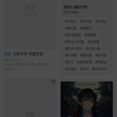
로맨스 웹툰/만화
인기 키워드
#
직진녀
#
짝사랑
#
다정남
#
힐링물
#
재벌남
#
연애/결혼
#
재회물
#
역사/시대물
#
성장물
#
친구>연인
#
오피스물
웹툰
신혼부부 특별전형
#
서양풍
#
현대물
#
첫사랑
532.1만
#
친구
#
계약관계
#
까칠남
#
자낮수
#
평범수
#
현대물
#
짝사랑공
#
능글남
#
동거
#
트라우마
#
계략공