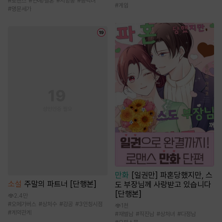
#
로맨스
#
연애/결혼
#
서양풍
#
능력녀
#
게임
#
명문세가
만화
[일권만] 파혼당했지만, 스
소설
주말의 파트너 [단행본]
도 부장님께 사랑받고 있습니다
[단행본]
2.4만
#
오메가버스
#
상처수
#
강공
#
3인칭시점
1천
#
계약관계
#
재벌남
#
직진남
#
상처녀
#
다정남