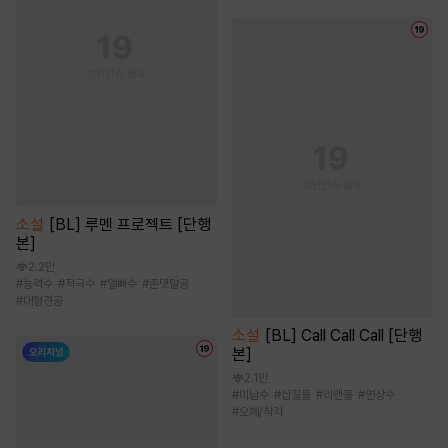
소설
[BL] 루멘 프로젝트 [단행
본]
2.2만
#
능력수
#
적극수
#
얼빠수
#
존댓말공
#
대형견공
소설
[BL] Call Call Call [단행
본]
2.1만
#
미남수
#
삽질물
#
리맨물
#
연상수
#
오해/착각