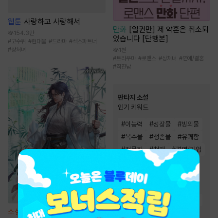
웹툰
사랑하고 사랑해서
만화
[일권만] 제 약혼은 취소되
154.3만
었습니다 [단행본]
#
고수위
#
현대물
#
드라마
#
섹스파트너
#
상처녀
1천
#
트라우마
#
로맨스
#
상처녀
#
연애/결혼
#
직진남
판타지 소설
인기 키워드
#
이능력
#
성장물
#
빙의물
#
복수물
#
생존물
#
유쾌함
#
전문직
#
천재
#
경영/기업
#
회귀물
#
차원이동물
#
비장함
#
스포츠물
#
게임시스템
#
먼치킨
#
전쟁물
#
통쾌함
#
시스템
소설
선협에서 상태창 개발하기
#
재벌물
#
환생물