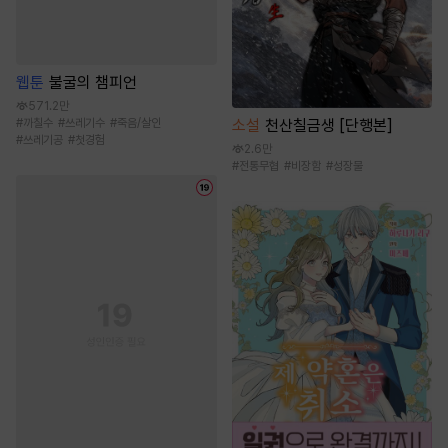
웹툰
불굴의 챔피언
571.2만
#
까칠수
#
쓰레기수
#
죽음/살인
소설
천산칠금생 [단행본]
#
쓰레기공
#
첫경험
2.6만
#
전통무협
#
비장함
#
성장물