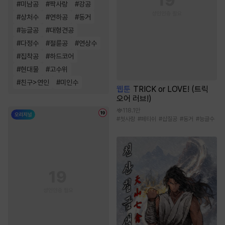
#
미남공
#
짝사랑
#
강공
#
상처수
#
연하공
#
동거
#
능글공
#
대형견공
#
다정수
#
절륜공
#
연상수
#
집착공
#
하드코어
#
현대물
#
고수위
#
친구>연인
#
미인수
웹툰
TRICK or LOVE! (트릭
오어 러브!)
118.1만
#
첫사랑
#
페티쉬
#
삽질공
#
동거
#
능글수