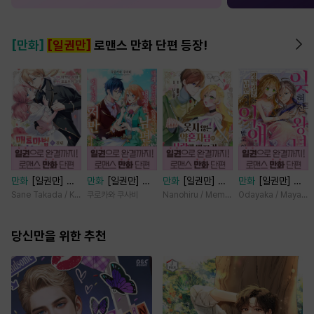
[만화]
[일권만]
로맨스 만화 단편 등장!
만화
[일권만] 매
만화
[일권만] 내
만화
[일권만] 웃
만화
[일권만] 잊
료 마법에 걸린 척
게 간섭하지 않겠
지 않는 약혼자님
혀진 왕녀지만 정
Sane Takada / Koki Fuyutsuki
쿠로카와 쿠사비
Nanohiru / Memeko
Odayaka / Maya Ko
했더니 냉담했던
다던 냉정한 남편
이 사랑에 빠진 건
략결혼 한 남편에
약혼자가 맹목적인
이 어째선지 저만
변장한 저인 것 같
게 익애받고 있습
사랑꾼이 되었습니
당신만을 위한 추천
바라봅니다 [단행
습니다 [단행본]
니다 [단행본]
다 [단행본]
본]