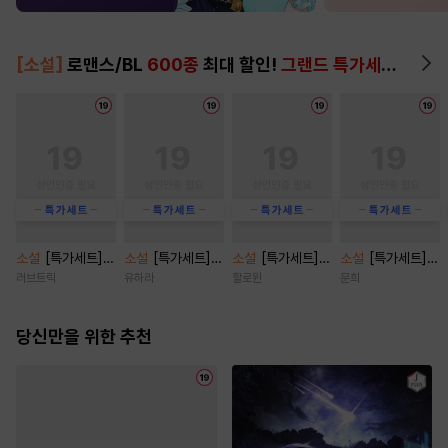
[소설]
로맨스/BL
600종
최대 할인!
그랜드 특가세트
▶
소설
[특가세트]
소설
[특가세트]
소설
[특가세트]
소설
[특가세트]
오, 마이 베이비(O
비가 오던 그날에
페로몬 페티시 [단
쿼터백의 터치다운
러브트릭
유하라
할로윈
문희
h, My baby) [단
[단행본]
행본]
[단행본]
행본]
당신만을 위한 추천