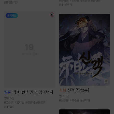
#
평범공
#
힐링물
#
능글공
#
문란공
#
퓨전판타지
#
개그/코믹
소설
신객 [단행본]
웹툰
떡 한 번 치면 안 잡아먹지
7.8만
8.5만
#
성장물
#
복수물
#
신무협
#
고수위
#
로맨스
#
절륜남
#
동양풍
#
계략남