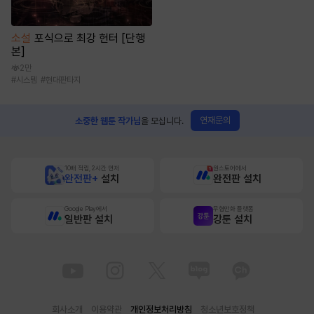
소설
포식으로 최강 헌터 [단행
본]
2만
#
시스템
#
현대판타지
연재문의
소중한 웹툰 작가님
을 모십니다.
10배 적립, 2시간 먼저
원스토어에서
완전판+
설치
완전판 설치
Google Play에서
무협만화 플랫폼
일반판 설치
강툰 설치
회사소개
이용약관
개인정보처리방침
청소년보호정책