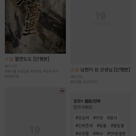
소설
팔면도도 [단행본]
2.2만
소설
남편이 된 선생님 [단행본]
#
복수물
#
성장물
#
비장함
#
검객/무사
#
전통무협
6.3천
#
현대물
#
사제지간
장르+ 웹툰/만화
인기 키워드
#
초능력
#
우정
#
음식
#
인외존재
#
동물
#
힐링물
#
성장물
#
복수
#
연애/결혼