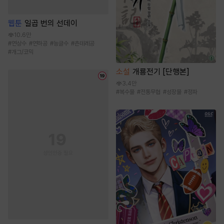
웹툰
일곱 번의 선데이
10.6만
#
연상수
#
연하공
#
능글수
#
츤데레공
#
개그/코믹
소설
개룡전기 [단행본]
3.4만
#
복수물
#
전통무협
#
성장물
#
정파