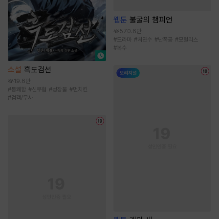
웹툰
불굴의 챔피언
570.6만
#
드라마
#
처연수
#
난폭공
#
모럴리스
#
복수
소설
흑도검선
19.6만
#
통쾌함
#
신무협
#
성장물
#
먼치킨
#
검객/무사