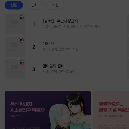
웹툰
만화
소설
[성비단] 무단사정금지
1
마규식, 피상구, 진월, 테리야끼, 오프카, 뚱개
개와 새
2
정각 / 정각, (원작)박하사탕
열여덟의 침대
3
자태 / 청담, (원작)문슬로