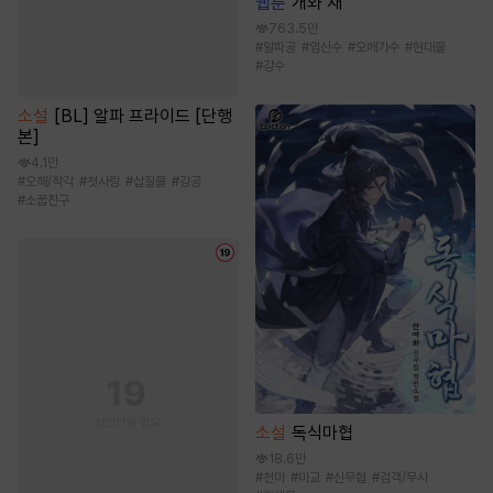
웹툰
개와 새
763.5만
#
알파공
#
임신수
#
오메가수
#
현대물
#
강수
소설
[BL] 알파 프라이드 [단행
본]
4.1만
#
오해/착각
#
첫사랑
#
삽질물
#
강공
#
소꿉친구
소설
독식마협
18.6만
#
천마
#
마교
#
신무협
#
검객/무사