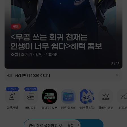
2
/
15
점검 안내 [2026.08.11]
+1,000원
첫충전 혜택
회원가입
머니충전
최대70%▼
혜택 총정리
혜택몰빵💘
밀리언 셀러
점핑
설정
관심 장르 설정하고 맞춤 추천 받기