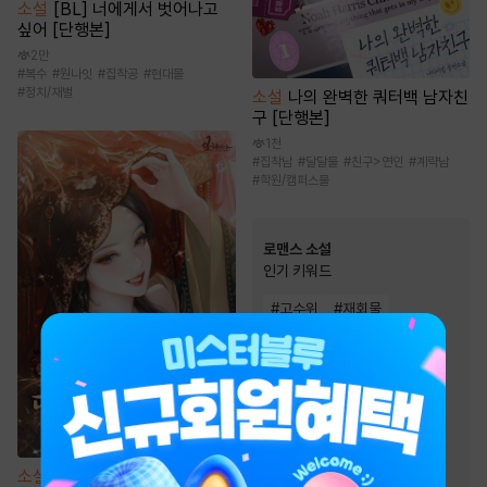
소설
[BL] 너에게서 벗어나고
싶어 [단행본]
2만
#
복수
#
원나잇
#
집착공
#
현대물
#
정치/재벌
소설
나의 완벽한 쿼터백 남자친
구 [단행본]
1천
#
집착남
#
달달물
#
친구>연인
#
계략남
#
학원/캠퍼스물
로맨스 소설
인기 키워드
#
고수위
#
재회물
#
몸정>맘정
#
다정남
#
순정남
#
소유욕/집착
#
계략남
#
오해
#
운명적사랑
#
직진남
#
재벌남
#
집착남
소설
중생 후 다섯 명의 권신을
#
왕족/귀족
#
첫사랑