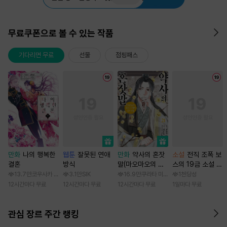
무료쿠폰으로 볼 수 있는 작품
기다리면 무료
선물
점핑패스
만화
나의 행복한
웹툰
잘못된 연애
만화
약사의 혼잣
소설
전직 조폭 보
결혼
방식
말(마오마오의 후
스의 19금 소설 속
궁 수수께끼 풀이
가정부 빙의기
13.7만
코우사카 리토 / 아기토기 아쿠미
3.1만
SIK
16.9만
쿠라타 미노지 / 휴우가 나츠
1천
당성
수첩)
12시간마다 무료
12시간마다 무료
12시간마다 무료
1일마다 무료
관심 장르 주간 랭킹