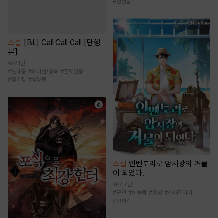
#
환생물
소설
[BL] Call Call Call [단행
본]
2.1만
#
연하공
#
라이벌/앙숙
#
존댓말공
#
할리킹
#
성장물
소설
인벤토리로 암시장의 거물
이 되었다.
7.7만
#
군인
#
이능력
#
용병
#
현대판타지
#
먼치킨