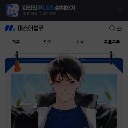
웹툰
만화
소설
무료쿠폰