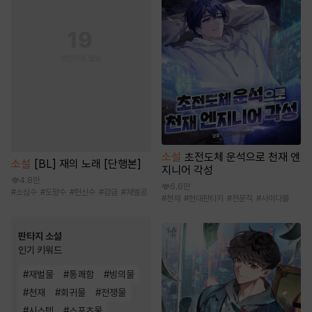
소설
초전도체 운석으로 천재 엔
소설
[BL] 재의 노래 [단행본]
지니어 각성
4.8만
6.6만
#
소심수
#
도망수
#
헌신수
#
감금
#
재벌공
#
천재
#
현대판타지
#
전문직
#
사이다물
판타지 소설
인기 키워드
#
재벌물
#
통쾌함
#
빙의물
#
천재
#
회귀물
#
전쟁물
#
시스템
#
스포츠물