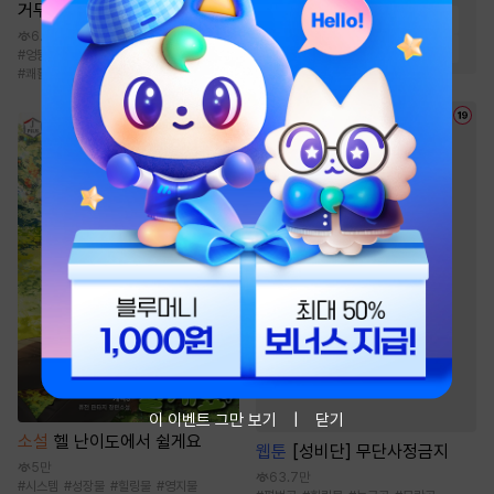
거두었다
#
능력녀
#
절륜남
#
상처남
6.5만
#
순진녀
#
능력남
#
상처녀
#
엉뚱녀
#
왕족/귀족
#
회귀/타임슬립
#
쾌활발랄녀
#
걸크러시
이 이벤트 그만 보기
닫기
소설
헬 난이도에서 쉴게요
웹툰
[성비단] 무단사정금지
5만
63.7만
#
시스템
#
성장물
#
힐링물
#
영지물