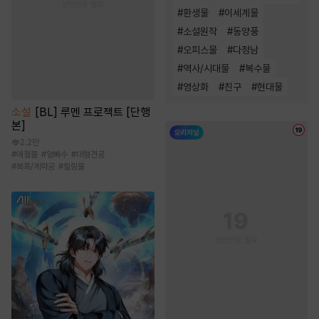
#
환생물
#
이세계물
#
소설원작
#
동양풍
#
오피스물
#
다정남
#
역사/시대물
#
복수물
#
영상화
#
친구
#
현대물
소설
[BL] 루멘 프로젝트 [단행
본]
2.2만
#
애절물
#
얼빠수
#
대형견공
#
복흑/계략공
#
힐링물