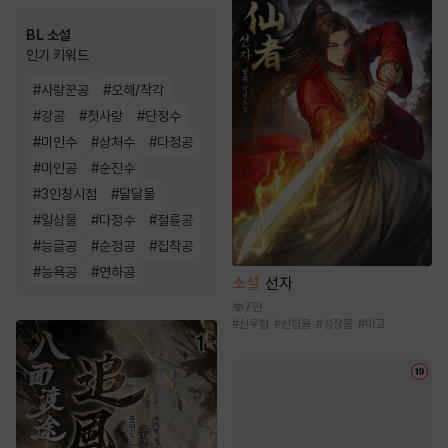
BL 소설
인기 키워드
#
사랑꾼공
#
오해/착각
#
강공
#
첫사랑
#
단정수
#
미인수
#
상처수
#
다정공
#
미인공
#
순진수
#
3인칭시점
#
달달물
#
일상물
#
다정수
#
절륜공
#
능글공
#
순정공
#
집착공
#
능욕공
#
연하공
소설
선자
7만
#
신무협
#
선협물
#
성장물
#
마교