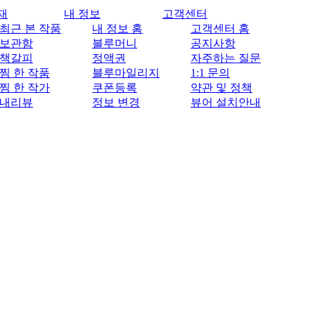
재
내 정보
고객센터
최근 본 작품
내 정보 홈
고객센터 홈
보관함
블루머니
공지사항
책갈피
정액권
자주하는 질문
찜 한 작품
블루마일리지
1:1 문의
찜 한 작가
쿠폰등록
약관 및 정책
내리뷰
정보 변경
뷰어 설치안내