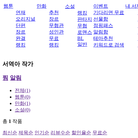
웹툰
만화
이벤트
내 서
소설
연재
추천
기다리면 무료
랭킹
오리지널
장르
선물함
판타지
단편
무협관
점핑패스
무협
장르
성인관
알림함
로맨스
완결
무료
BL
테마추천
일반
랭킹
랭킹
키워드로 검색
서역아
작가
찜
알림
전체
(1)
웹툰
(0)
만화
(1)
소설
(0)
총
1
작품
최신순
제목순
인기순
리뷰수순
할인율순
무료순