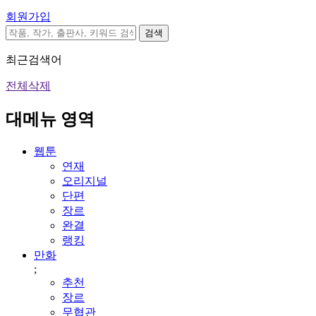
회원가입
검색
최근검색어
전체삭제
대메뉴 영역
웹툰
연재
오리지널
단편
장르
완결
랭킹
만화
;
추천
장르
무협관