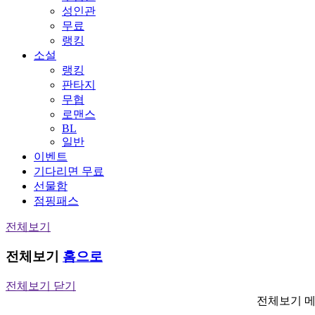
성인관
무료
랭킹
소설
랭킹
판타지
무협
로맨스
BL
일반
이벤트
기다리면 무료
선물함
점핑패스
전체보기
전체보기
홈으로
전체보기 닫기
전체보기 