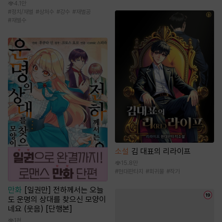
4.1만
#
정치/재벌
#
상처수
#
강수
#
재벌공
#
재벌수
소설
김 대표의 리라이프
15.8만
#
현대판타지
#
회귀물
#
작가
만화
[일권만] 전하께서는 오늘
도 운명의 상대를 찾으신 모양이
네요 (웃음) [단행본]
1천