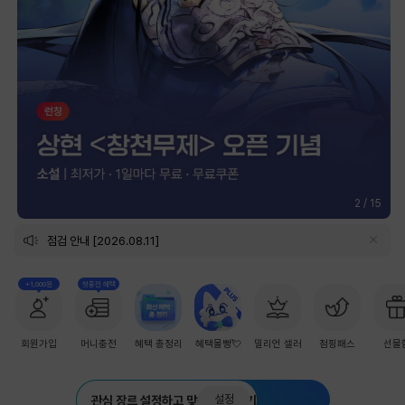
2
/
15
점검 안내 [2026.08.11]
+1,000원
첫충전 혜택
회원가입
머니충전
혜택 총정리
혜택몰빵💘
밀리언 셀러
점핑패스
선물
설정
관심 장르 설정하고 맞춤 추천 받기