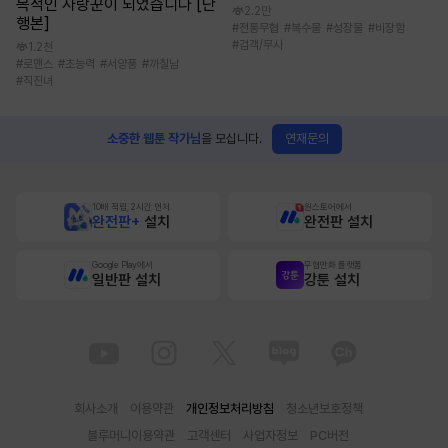
목적인 사랑꾼이 되었습니다 [단
2.2만
행본]
#
전통무협
#
복수물
#
성장물
#
비장함
#
검객/무사
1.2천
#
로맨스
#
초능력
#
서양풍
#
까칠남
#
직진녀
연재문의
소중한 웹툰 작가님
을 모십니다.
10배 적립, 2시간 먼저
원스토어에서
완전판+
설치
완전판 설치
Google Play에서
무협만화 플랫폼
일반판 설치
강툰 설치
회사소개
이용약관
개인정보처리방침
청소년보호정책
블루머니이용약관
고객센터
사업자정보
PC버전