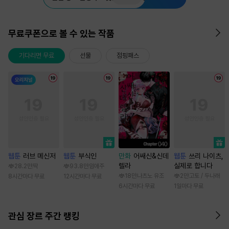
무료쿠폰으로 볼 수 있는 작품
기다리면 무료
선물
점핑패스
웹툰
러브 메신저
웹툰
부식인
만화
어쌔신&신데
웹툰
쓰리 나이츠,
렐라
실제로 합니다
28.2만
딱
93.8만
임애주
18만
나츠노 유조
2만
고토 / 두나래
8시간마다 무료
12시간마다 무료
6시간마다 무료
1일마다 무료
관심 장르 주간 랭킹