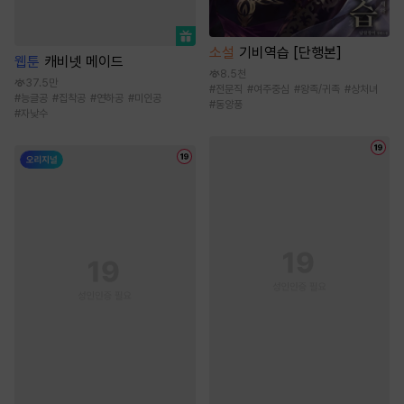
소설
기비역습 [단행본]
웹툰
캐비넷 메이드
8.5천
37.5만
#
전문직
#
여주중심
#
왕족/귀족
#
상처녀
#
능글공
#
집착공
#
연하공
#
미인공
#
동양풍
#
자낮수