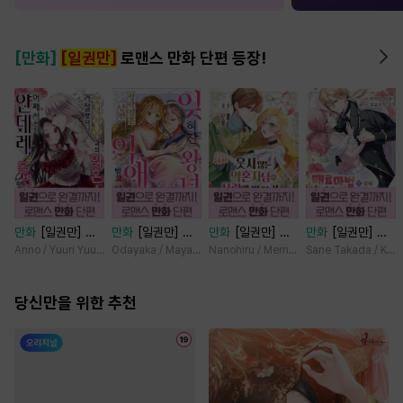
[만화]
[일권만]
로맨스 만화 단편 등장!
만화
[일권만] 왕
만화
[일권만] 잊
만화
[일권만] 웃
만화
[일권만] 매
태자님과의 약혼을
혀진 왕녀지만 정
지 않는 약혼자님
료 마법에 걸린 척
Anno / Yuuri Yuudachi
Odayaka / Maya Koike
Nanohiru / Memeko
Sane Takada / Koki
거절했더니 어째서
략결혼 한 남편에
이 사랑에 빠진 건
했더니 냉담했던
인지 얀데레로 돌
게 익애받고 있습
변장한 저인 것 같
약혼자가 맹목적인
변했습니다 [단행
당신만을 위한 추천
니다 [단행본]
습니다 [단행본]
사랑꾼이 되었습니
본]
다 [단행본]