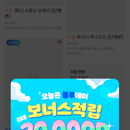
소설
[BL] 소문난 오메가 [단행
본]
1.4만
#
미인수
#
굴림수
#
광공
#
할리킹
#
사건물
소설
또다시 파고드는 [단행본]
1.5만
#
계략남
#
재회물
#
능력남
#
능력녀
#
사내연애
무협 만화
인기 키워드
#
소설원작
#
죽음/살인
#
사파
#
2024 정액제 무협
#
역사/시대물
#
우정
#
살수
#
2025 정액제 무협
#
정파
#
복수물
#
천하제일인
#
무림맹
#
천마
#
소림