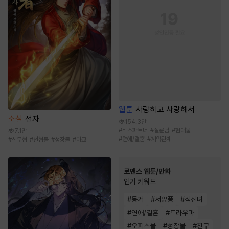
웹툰
사랑하고 사랑해서
소설
선자
154.3만
#
섹스파트너
#
절륜남
#
현대물
7.1만
#
연애/결혼
#
계약관계
#
신무협
#
선협물
#
성장물
#
마교
로맨스 웹툰/만화
인기 키워드
#
동거
#
서양풍
#
직진녀
#
연애/결혼
#
트라우마
#
오피스물
#
성장물
#
친구