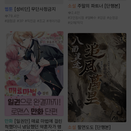
소설
주말의 파트너 [단행본]
웹툰
[성비단] 무단사정금지
2.4만
78.4만
#
3인칭시점
#
얼빠수
#
강공
#
순정공
#
음험공
#
3P
#
직진공
#
조교
#
개아가공
#
오해/착각
만화
[일권만] 매료 마법에 걸린
척했더니 냉담했던 약혼자가 맹
소설
팔면도도 [단행본]