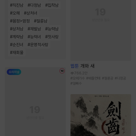
#
직진남
#
다정남
#
집착남
#
오해
#
상처녀
#
몸정>맘정
#
절륜남
#
상처남
#
재벌남
#
능력남
#
계략남
#
능력녀
#
첫사랑
#
순진녀
#
운명적사랑
#
재회물
웹툰
개와 새
766.2만
#
오메가수
#
배틀연애
#
절륜공
#
다정공
#
얼빠수