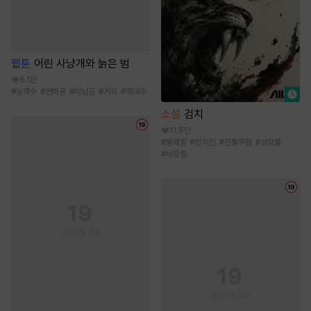
웹툰
어린 사냥개와 늙은 범
6.1만
#
능력수
#
연하공
#
미남공
#
거유
#
떡대수
소설
검치
11.9만
#
통쾌함
#
먼치킨
#
전통무협
#
성장물
#
비장함