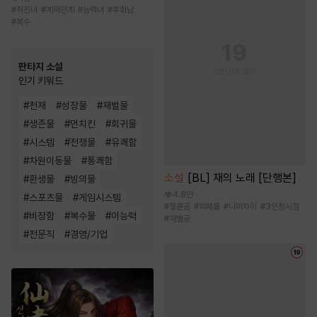
#
직진녀
#
계약관계
#
능력녀
#
후회남
#
복수
판타지 소설
인기 키워드
#
천재
#
성장물
#
재벌물
#
생존물
#
먼치킨
#
회귀물
#
시스템
#
전쟁물
#
유쾌함
#
차원이동물
#
통쾌함
소설
[BL] 재의 노래 [단행본]
#
환생물
#
빙의물
4.8만
#
스포츠물
#
게임시스템
#
절륜공
#
피폐물
#
나이차이
#
3인칭시점
#
비장함
#
복수물
#
이능력
#
재벌공
#
전문직
#
경영/기업