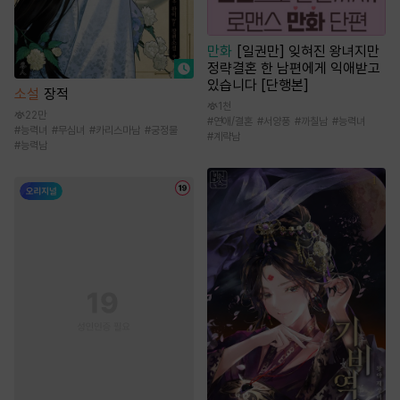
만화
[일권만] 잊혀진 왕녀지만
정략결혼 한 남편에게 익애받고
있습니다 [단행본]
소설
장적
1천
22만
#
연애/결혼
#
서양풍
#
까칠남
#
능력녀
#
능력녀
#
무심녀
#
카리스마남
#
궁정물
#
계략남
#
능력남