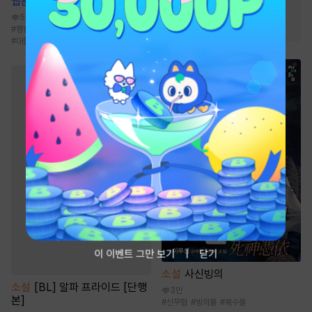
웹툰
순정 테러리즘
#
환생물
#
전쟁물
#
마교
58.2만
#
먼치킨
#
성장물
#
복수
#
평범수
#
서브공
#
나이차커플
#
연하수
#
대물공
이 이벤트 그만 보기
닫기
소설
사신빙의
소설
[BL] 알파 프라이드 [단행
3만
본]
#
신무협
#
빙의물
#
복수물