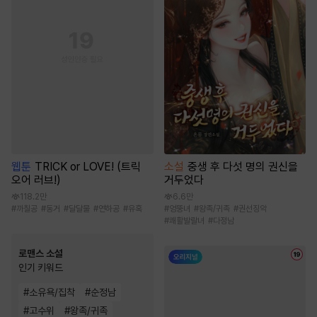
웹툰
TRICK or LOVE! (트릭
소설
중생 후 다섯 명의 권신을
오어 러브!)
거두었다
118.2만
6.6만
#
까칠공
#
동거
#
달달물
#
연하공
#
유혹
#
엉뚱녀
#
왕족/귀족
#
권선징악
#
쾌활발랄녀
#
다정남
로맨스 소설
인기 키워드
#
소유욕/집착
#
순정남
#
고수위
#
왕족/귀족