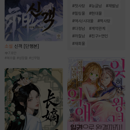
#
첫사랑
#
능글남
#
재벌남
#
힐링물
#
현대물
#
역사/시대물
#
짝사랑
#
다정남
#
계약관계
#
까칠남
#
친구>연인
#
재회물
소설
신객 [단행본]
7.8만
#
복수물
#
성장물
#
신무협