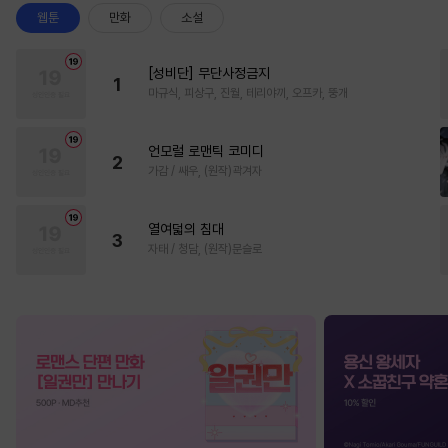
웹툰
만화
소설
[성비단] 무단사정금지
1
마규식, 피상구, 진월, 테리야끼, 오프카, 뚱개
언모럴 로맨틱 코미디
2
가감 / 쌔우, (원작)곽겨자
열여덟의 침대
3
자태 / 청담, (원작)문슬로