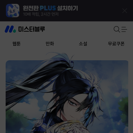
웹툰
만화
소설
무료쿠폰