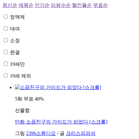
최신순
제목순
인기순
리뷰수순
할인율순
무료순
정액제
대여
소장
완결
19세만
19세 제외
5화 무료
40%
선물함
만화
소꿉친구의 가이드가 되었다 [스크롤]
그림
2396스튜디오
/
글
크리스피피쉬