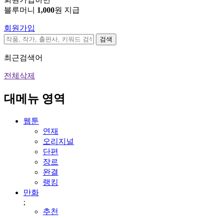
블루머니
1,000
원 지급
회원가입
검색
최근검색어
전체삭제
대메뉴 영역
웹툰
연재
오리지널
단편
장르
완결
랭킹
만화
;
추천