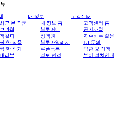
메뉴
재
내 정보
고객센터
최근 본 작품
내 정보 홈
고객센터 홈
보관함
블루머니
공지사항
책갈피
정액권
자주하는 질문
찜 한 작품
블루마일리지
1:1 문의
찜 한 작가
쿠폰등록
약관 및 정책
내리뷰
정보 변경
뷰어 설치안내