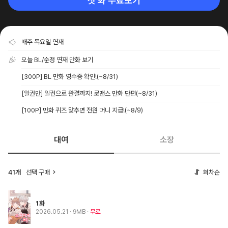
첫 화 무료보기
매주 목요일 연재
오늘 BL/순정 연재 만화 보기
[300P] BL 만화 영수증 확인!
(~8/31)
[일권만] 일권으로 완결까지! 로맨스 만화 단편
(~8/31)
[100P] 만화 퀴즈 맞추면 전원 머니 지급!
(~8/9)
대여
소장
41개
선택 구매
회차순
1화
2026.05.21
· 9MB
무료