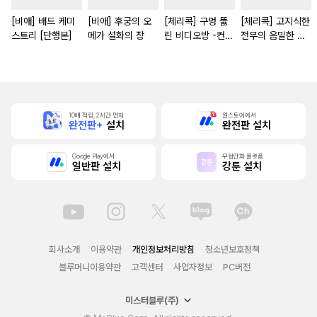
[비애] 배드 케미
[비애] 후궁의 오
[체리콕] 구멍 뚫
[체리콕] 고지식한
스트리 [단행본]
메가 설화의 장
린 비디오방 -컨트
전무의 음밀한 성
보이 삽입 가능-
벽 [단행본]
[단행본]
10배 적립, 2시간 먼저
원스토어에서
완전판+
설치
완전판 설치
Google Play에서
무협만화 플랫폼
일반판 설치
강툰 설치
회사소개
이용약관
개인정보처리방침
청소년보호정책
블루머니이용약관
고객센터
사업자정보
PC버전
미스터블루(주)