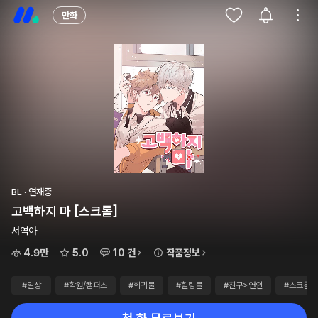
만화
BL · 연재중
고백하지 마 [스크롤]
서역아
4.9만
5.0
10 건
작품정보
#일상
#학원/캠퍼스
#회귀물
#힐링물
#친구>연인
#스크롤