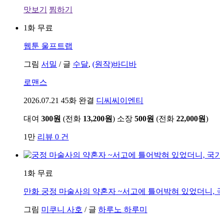
맛보기
찜하기
1화 무료
웹툰
울프트랩
그림
서밀
/
글
수달
,
(원작)바디바
로맨스
2026.07.21
45화 완결
디씨씨이엔티
대여
300원
(전화
13,200원
)
소장
500원
(전화
22,000원
)
1만
리뷰 0 건
1화 무료
만화
궁정 마술사의 약혼자 ~서고에 틀어박혀 있었더니, 
그림
미쿠니 사호
/
글
하루노 하루미