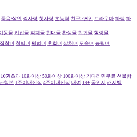
죽음/살인
짝사랑
첫사랑
초능력
친구>연인
트라우마
하렘
하
이동물
키잡물
피폐물
현대물
환생물
회귀물
힐링물
집착녀
철벽녀
평범녀
후회녀
상처녀
모솔녀
능력녀
10권초과
10화이상
50화이상
100화이상
기다리면무료
선물함
단행본
1주이내신작
4주이내신작
대여
19+
동인지
캐시백