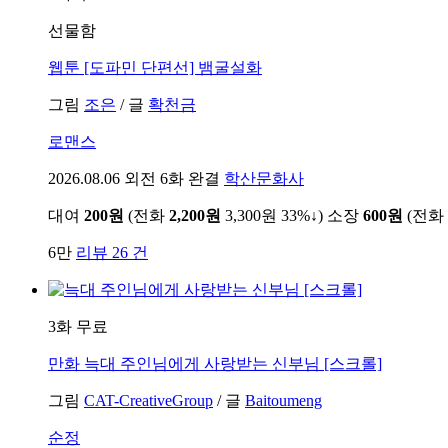
선물함
웹툰
[도파민 단편선] 뱀굴설화
그림
조은
/
글
확천금
로맨스
2026.08.06
외전 6화 완결
학산문화사
대여
200원
(전화
2,200원
3,300원
33%↓
)
소장
600원
(전화
6만
리뷰 26 건
3화 무료
만화
늑대 주인님에게 사랑받는 신부님 [스크롤]
그림
CAT-CreativeGroup
/
글
Baitoumeng
순정