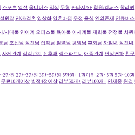
리
스포츠
액션
옴니버스
일상
무협
판타지/SF
학원/캠퍼스
할리퀸
설원작
연애/결혼
영상화
영혼바뀜
우정
음식
인외존재
인큐버스
사/시대물
연예계
오피스물
육아물
이세계물
재회물
전쟁물
차원
륜남
조신남
직진남
집착남
철벽남
평범남
후회남
까칠녀
직진녀
부
사제관계
삼각관계
선후배
섹스파트너
애증관계
연상연하
친구
만~2만원
2만~3만원
3만~5만원
5만원+
1권이하
2권~5권
5권~10권
무료10개이상
별점4점이상
리뷰50개+
리뷰100개+
연재중
완결