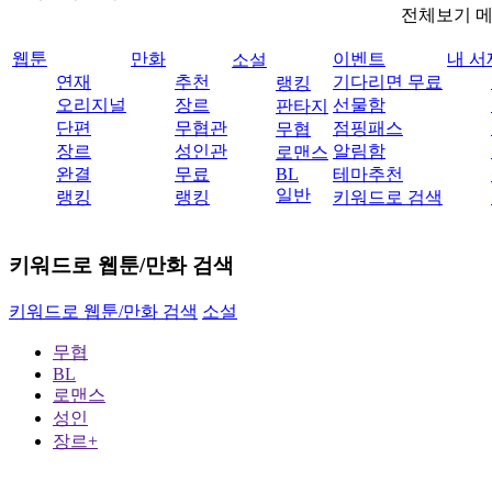
전체보기 
웹툰
만화
이벤트
내 서
소설
연재
추천
기다리면 무료
랭킹
오리지널
장르
선물함
판타지
단편
무협관
점핑패스
무협
장르
성인관
알림함
로맨스
완결
무료
BL
테마추천
일반
랭킹
랭킹
키워드로 검색
키워드로 웹툰/만화 검색
키워드로 웹툰/만화 검색
소설
무협
BL
로맨스
성인
장르+