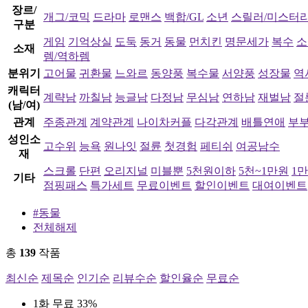
장르/
개그/코믹
드라마
로맨스
백합/GL
소년
스릴러/미스터
구분
게임
기억상실
도둑
동거
동물
먼치킨
명문세가
복수
소
소재
렘/역하렘
분위기
고어물
귀환물
느와르
동양풍
복수물
서양풍
성장물
역
캐릭터
계략남
까칠남
능글남
다정남
무심남
연하남
재벌남
절
(남/여)
관계
주종관계
계약관계
나이차커플
다각관계
배틀연애
부
성인소
고수위
능욕
원나잇
절륜
첫경험
페티쉬
여공남수
재
스크롤
단편
오리지널
미블뿐
5천원이하
5천~1만원
1
기타
점핑패스
특가세트
무료이벤트
할인이벤트
대여이벤트
#동물
전체해제
총
139
작품
최신순
제목순
인기순
리뷰수순
할인율순
무료순
1화 무료
33%