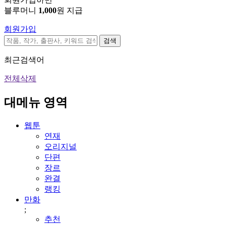
블루머니
1,000
원 지급
회원가입
검색
최근검색어
전체삭제
대메뉴 영역
웹툰
연재
오리지널
단편
장르
완결
랭킹
만화
;
추천