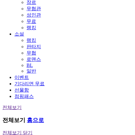
장르
무협관
성인관
무료
랭킹
소설
랭킹
판타지
무협
로맨스
BL
일반
이벤트
기다리면 무료
선물함
점핑패스
전체보기
전체보기
홈으로
전체보기 닫기