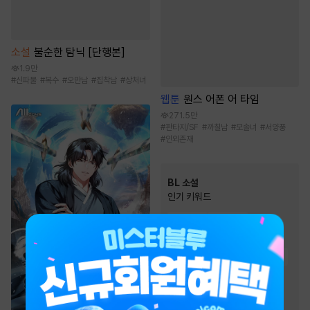
소설
불순한 탐닉 [단행본]
1.9만
#
신파물
#
복수
#
오만남
#
집착남
#
상처녀
웹툰
원스 어폰 어 타임
271.5만
#
판타지/SF
#
까칠남
#
모솔녀
#
서양풍
#
인외존재
BL 소설
인기 키워드
#
미인수
#
상처수
#
사랑꾼공
#
순정공
#
순진수
#
다정공
#
절륜공
#
집착공
#
강공
#
달달물
#
오해/착각
#
단정수