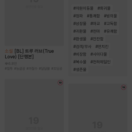
#
차원이동물
#
회귀물
#
정파
#
통쾌함
#
빙의물
#
성장물
#
마교
#
고독함
#
귀환물
#
천마
#
유쾌함
#
환생물
#
잔잔함
#
검객/무사
#
먼치킨
소설
[BL] 트루 러브(True
#
비장함
#
사이다물
Love) [단행본]
#
복수물
#
천하제일인
6.8만
#
질투
#
능글공
#
까칠수
#
달달물
#
초딩공
#
생존물