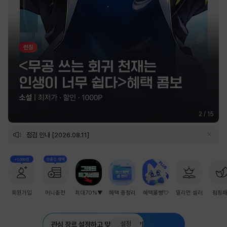
2
/
15
점검 안내 [2026.08.11]
+1,000원
첫충전 혜택
회원가입
머니충전
최대70%▼
혜택 총정리
혜택몰빵💘
밀리언 셀러
점핑
설정
관심 장르 설정하고 맞춤 추천 받기