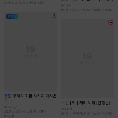
#
성장물
#
선협물
#
신무협
#
마교
1.9만
#
오해
#
다정남
#
집착남
#
육아물
#
능력남
웹툰
우리의 죄를 사하지 마시옵
고
소설
[BL] 재의 노래 [단행본]
19.9만
4.8만
#
로맨스
#
무심남
#
서양풍
#
다정남
#
감금
#
나이차이
#
애증
#
소심수
#
냉혈공
#
첫경험