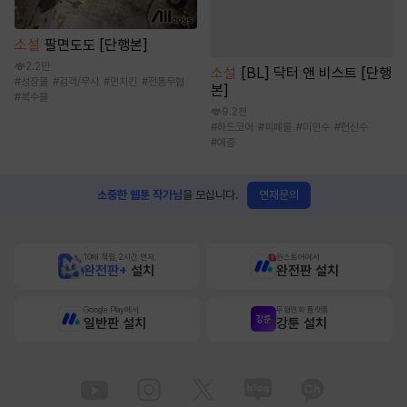
소설
팔면도도 [단행본]
2.2만
소설
[BL] 닥터 앤 비스트 [단행
#
성장물
#
검객/무사
#
먼치킨
#
전통무협
본]
#
복수물
9.2천
#
하드코어
#
피폐물
#
미인수
#
헌신수
#
애증
연재문의
소중한 웹툰 작가님
을 모십니다.
10배 적립, 2시간 먼저
원스토어에서
완전판+
설치
완전판 설치
Google Play에서
무협만화 플랫폼
일반판 설치
강툰 설치