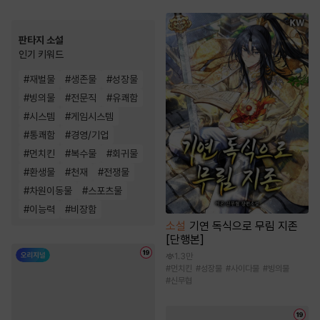
판타지 소설
인기 키워드
#
재벌물
#
생존물
#
성장물
#
빙의물
#
전문직
#
유쾌함
#
시스템
#
게임시스템
#
통쾌함
#
경영/기업
#
먼치킨
#
복수물
#
회귀물
#
환생물
#
천재
#
전쟁물
#
차원이동물
#
스포츠물
#
이능력
#
비장함
소설
기연 독식으로 무림 지존
[단행본]
1.3만
#
먼치킨
#
성장물
#
사이다물
#
빙의물
#
신무협