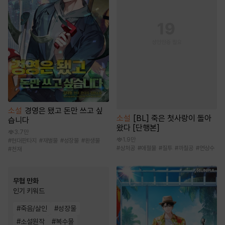
소설
경영은 됐고 돈만 쓰고 싶
소설
[BL] 죽은 첫사랑이 돌아
습니다
왔다 [단행본]
3.7만
1.9만
#
현대판타지
#
재벌물
#
성장물
#
환생물
#
상처공
#
애절물
#
질투
#
까칠공
#
연상수
#
천재
무협 만화
인기 키워드
#
죽음/살인
#
성장물
#
소설원작
#
복수물