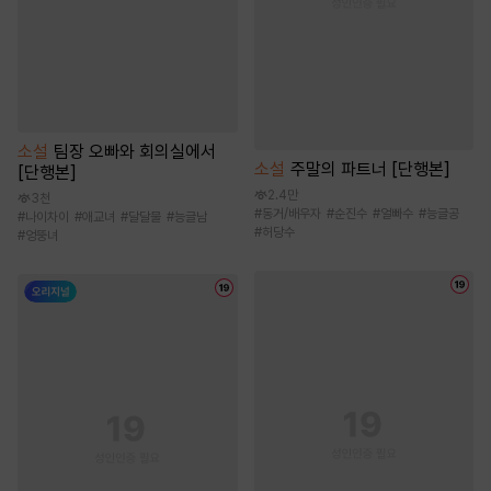
소설
팀장 오빠와 회의실에서
소설
주말의 파트너 [단행본]
[단행본]
2.4만
3천
#
동거/배우자
#
순진수
#
얼빠수
#
능글공
#
나이차이
#
애교녀
#
달달물
#
능글남
#
허당수
#
엉뚱녀