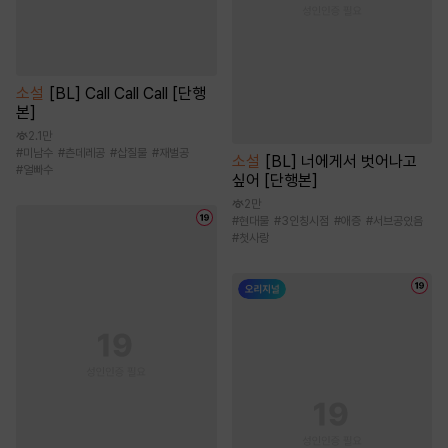
소설
[BL] Call Call Call [단행
본]
2.1만
#
미남수
#
츤데레공
#
삽질물
#
재벌공
소설
[BL] 너에게서 벗어나고
#
얼빠수
싶어 [단행본]
2만
#
현대물
#
3인칭시점
#
애증
#
서브공있음
#
첫사랑