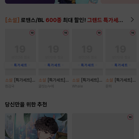
[소설]
로맨스/BL
600종
최대 할인!
그랜드 특가세트
▶
소설
[특가세트]
소설
[특가세트]
소설
[특가세트]
소설
[특가세트]
솔스티스 Solstic
[BL] 블랙아웃(Bl
시나몬 캔디 [단행
쿼터백의 터치다운
흰감국
글짓는누에
Whale
문희
e [단행본]
ackout) [단행본]
본]
[단행본]
당신만을 위한 추천