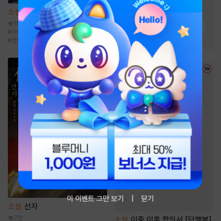
#
미인공
#
능욕공
소설
흑도검선
#
3인칭시점
#
첫사랑
19.6만
#
다정수
#
능글공
#
연하공
#
사이다물
#
통쾌함
#
성장물
#
복수물
#
일상물
#
먼치킨
이 이벤트 그만 보기
닫기
소설
선자
7만
소설
이중 이혼 합의서 [단행본]