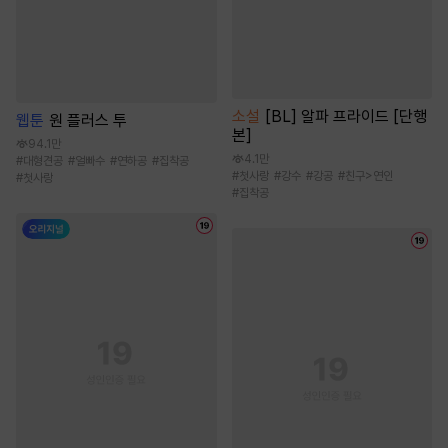
소설
[BL] 알파 프라이드 [단행
웹툰
원 플러스 투
본]
94.1만
4.1만
#
대형견공
#
얼빠수
#
연하공
#
집착공
#
첫사랑
#
강수
#
강공
#
친구>연인
#
첫사랑
#
집착공