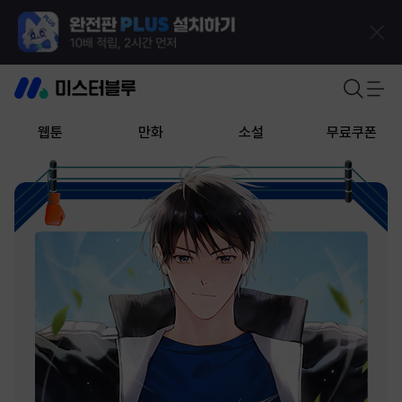
웹툰
만화
소설
무료쿠폰