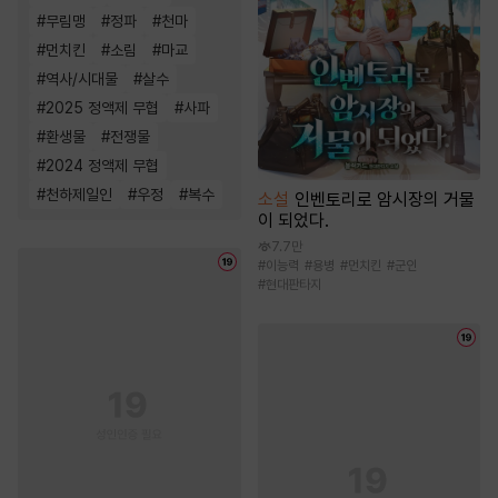
#
무림맹
#
정파
#
천마
#
먼치킨
#
소림
#
마교
#
역사/시대물
#
살수
#
2025 정액제 무협
#
사파
#
환생물
#
전쟁물
#
2024 정액제 무협
#
천하제일인
#
우정
#
복수
소설
인벤토리로 암시장의 거물
이 되었다.
7.7만
#
이능력
#
용병
#
먼치킨
#
군인
#
현대판타지