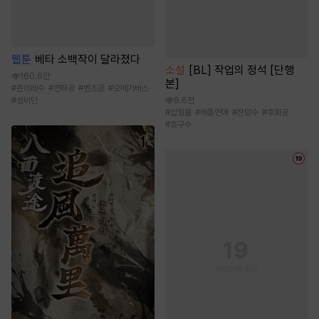
웹툰
베타 소백작이 달라졌다
소설
[BL] 작업의 정석 [단행
160.6만
본]
#
츤데레수
#
연하공
#
벤츠공
#
오메가버스
#
성비단
8.6천
#
삽질물
#
배틀연애
#
잔망수
#
후회공
#
호구수