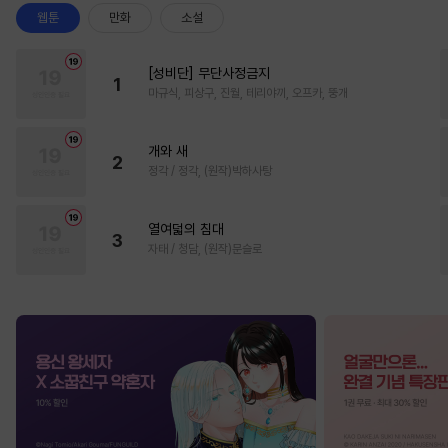
웹툰
만화
소설
[성비단] 무단사정금지
1
마규식, 피상구, 진월, 테리야끼, 오프카, 뚱개
개와 새
2
정각 / 정각, (원작)박하사탕
열여덟의 침대
3
자태 / 청담, (원작)문슬로