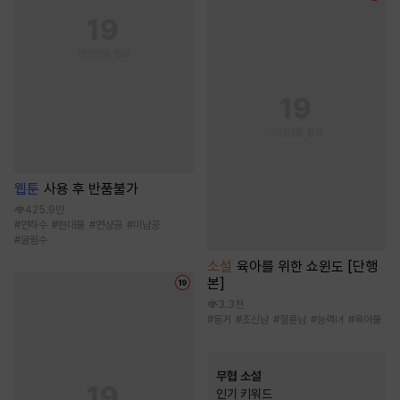
웹툰
사용 후 반품불가
425.9만
#
연하수
#
현대물
#
연상공
#
미남공
#
굴림수
소설
육아를 위한 쇼윈도 [단행
본]
3.3천
#
동거
#
조신남
#
절륜남
#
능력녀
#
육아물
무협 소설
인기 키워드