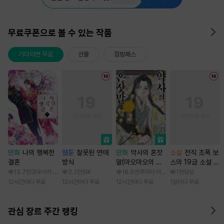
무료쿠폰으로 볼 수 있는 작품
기다리면 무료
선물
점핑패스
만화
나의 행복한
웹툰
잘못된 연애
만화
약사의 혼잣
소설
전직 조폭 보
결혼
방식
말(마오마오의 후
스의 19금 소설 속
궁 수수께끼 풀이
가정부 빙의기
13.7만
코우사카 리토 / 아기토기 아쿠미
3.2만
SIK
16.9만
쿠라타 미노지 / 휴우가 나츠
1천
당성
수첩)
12시간마다 무료
12시간마다 무료
12시간마다 무료
1일마다 무료
관심 장르 주간 랭킹