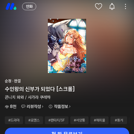
만화
순정 · 완결
수인왕의 신부가 되었다 [스크롤]
콘니치 와와 / 사가라 쿠레하
8천
리뷰작성
작품정보
#드라마
#로맨스
#판타지/SF
#서양풍
#재회물
#동거