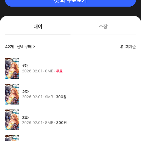
첫 화 무료보기
대여
소장
42개
선택 구매
회차순
1화
2026.02.01
· 8MB
무료
2화
2026.02.01
· 9MB
300원
3화
2026.02.01
· 8MB
300원