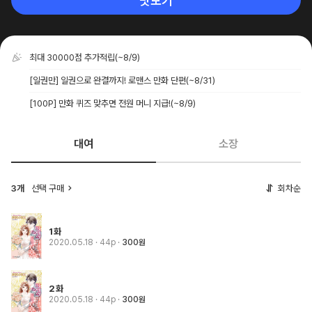
맛보기
최대 30000점 추가적립
(~8/9)
[일권만] 일권으로 완결까지! 로맨스 만화 단편
(~8/31)
[100P] 만화 퀴즈 맞추면 전원 머니 지급!
(~8/9)
대여
소장
3개
선택 구매
회차순
1화
2020.05.18
· 44p
300원
2화
2020.05.18
· 44p
300원