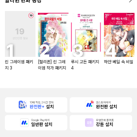
할리퀸 만화 랭킹
린 그레이엄 패키
[할리퀸] 린 그레
루시 고든 패키지
하얀 베일 속 비밀
지 3
이엄 작가 패키지
4
10배 적립, 2시간 먼저
원스토어에서
완전판+
설치
완전판 설치
Google Play에서
무협만화 플랫폼
일반판 설치
강툰 설치