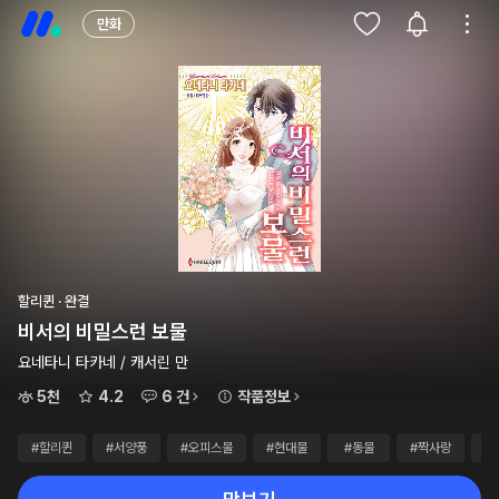
만화
할리퀸 · 완결
비서의 비밀스런 보물
요네타니 타카네 / 캐서린 만
5천
4.2
6 건
작품정보
#할리퀸
#서양풍
#오피스물
#현대물
#동물
#짝사랑
#