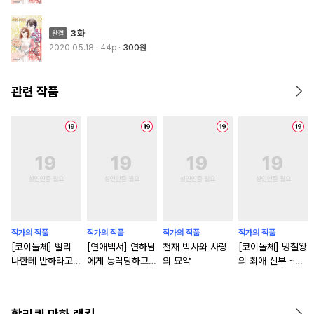
3화
2020.05.18
· 44p
300원
관련 작품
작가의 작품
작가의 작품
작가의 작품
작가의 작품
[코이돌체] 빨리
[연애백서] 연하남
천재 박사와 사랑
[코이돌체] 냉철왕
나한테 반하라고
에게 농락당하고
의 묘약
의 최애 신부 ~대
~독신이고 싶은데
있습니다!
역 공주의 거짓 정
차기 사장이 구애
략결혼~
해 온다~