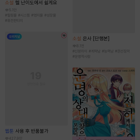
소설
헬 난이도에서 쉴게요
5.1만
#
힐링물
#
시스템
#
영지물
#
성장물
#
퓨전판타지
소설
은사 [단행본]
8.1천
#
신분차이
#
계략남
#
능력남
#
권선징악
#
운명적사랑
웹툰
사용 후 반품불가
427.9만