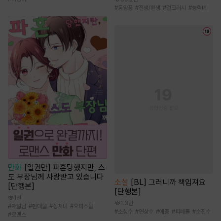
#
동양풍
#
전생/환생
#
걸크러시
#
능력녀
만화
[일권만] 파혼당했지만, 스
도 부장님께 사랑받고 있습니다
소설
[BL] 그러니까 책임져요
[단행본]
[단행본]
1천
1.3만
#
재벌남
#
현대물
#
상처녀
#
오피스물
#
소심수
#
연상수
#
애증
#
피폐물
#
순진수
#
로맨스