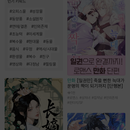
인기 키워드
#
오피스물
#
성장물
#
동양풍
#
소설원작
#
연애/결혼
#
인외존재
#
초능력
#
이세계물
#
복수물
#
현대물
#
동물
#
음식
#
우정
#
역사/시대물
#
환생물
#
복수
#
친구
#
영상화
#
다정남
#
힐링물
만화
[일권만] 죽을 뻔한 늑대가
운명의 짝이 되기까지 [단행본]
1천
#
로맨스
#
상처녀
#
집착남
#
인외존재
#
판타지/SF