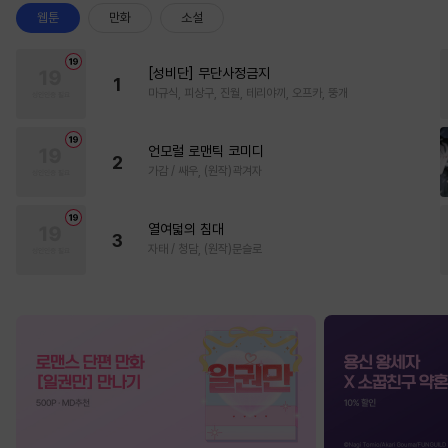
웹툰
만화
소설
[성비단] 무단사정금지
1
마규식, 피상구, 진월, 테리야끼, 오프카, 뚱개
언모럴 로맨틱 코미디
2
가감 / 쌔우, (원작)곽겨자
열여덟의 침대
3
자태 / 청담, (원작)문슬로