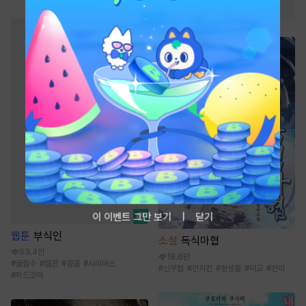
#
능력남
#
직진남
이 이벤트 그만 보기
닫기
웹툰
부식인
소설
독식마협
93.4만
18.6만
#
굴림수
#
혐관
#
광공
#
시리어스
#
신무협
#
먼치킨
#
환생물
#
마교
#
천마
#
하드코어