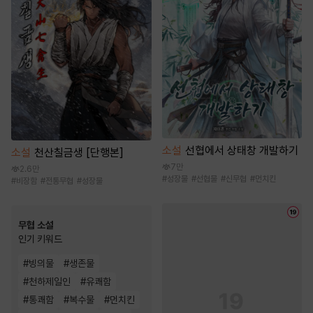
소설
선협에서 상태창 개발하기
소설
천산칠금생 [단행본]
7만
2.6만
#
성장물
#
선협물
#
신무협
#
먼치킨
#
비장함
#
전통무협
#
성장물
무협 소설
인기 키워드
#
빙의물
#
생존물
#
천하제일인
#
유쾌함
#
통쾌함
#
복수물
#
먼치킨