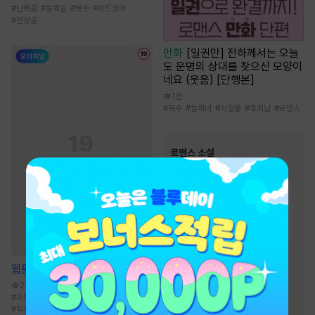
#
난폭공
#
능력공
#
복수
#
하드코어
#
연상공
만화
[일권만] 전하께서는 오늘
도 운명의 상대를 찾으신 모양이
네요 (웃음) [단행본]
1천
#
복수
#
능력녀
#
서양풍
#
후회남
#
로맨스
로맨스 소설
인기 키워드
#
절륜남
#
계략남
#
상처남
#
다정남
#
첫사랑
#
재회물
#
재벌남
#
능력녀
#
집착남
#
왕족/귀족
#
운명적사랑
#
순정남
#
소유욕/집착
웹툰
원스 어폰 어 타임
#
몸정>맘정
#
상처녀
271.7만
#
까칠남
#
모솔녀
#
인외존재
#
서양풍
#
순진녀
#
고수위
#
오해
#
직진녀