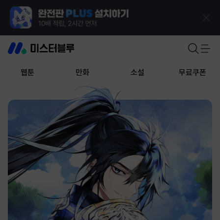
웹툰
만화
소설
무료쿠폰