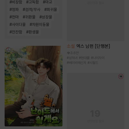
#
비장함
#
고독함
#
마교
#
정파
#
검객/무사
#
회귀물
#
천마
#
귀환물
#
성장물
#
사이다물
#
차원이동물
#
잔잔함
#
환생물
소설
엑스 남편 [단행본]
3.6만
#
상처녀
#
현대물
#
나이차이
#
베이비메신저
#
시월드