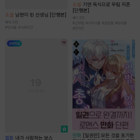
소설
기연 독식으로 무림 지존
[단행본]
소설
남편이 된 선생님 [단행본]
1.3만
6.5천
#
신무협
#
사이다물
#
성장물
#
빙의물
#
현대물
#
사제지간
#
먼치킨
만화
[일권만] 모든 것을 포기한
웹툰
내가 사랑하는 보스