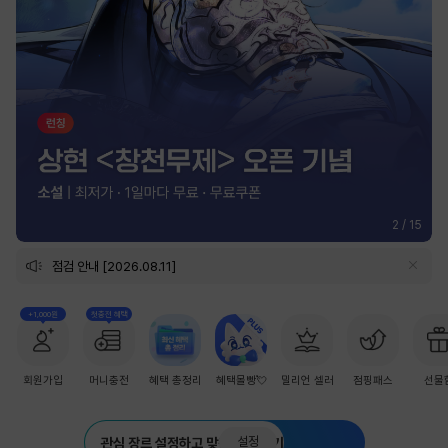
2
/
15
점검 안내 [2026.08.11]
+1,000원
첫충전 혜택
회원가입
머니충전
혜택 총정리
혜택몰빵💘
밀리언 셀러
점핑패스
선물
설정
관심 장르 설정하고 맞춤 추천 받기