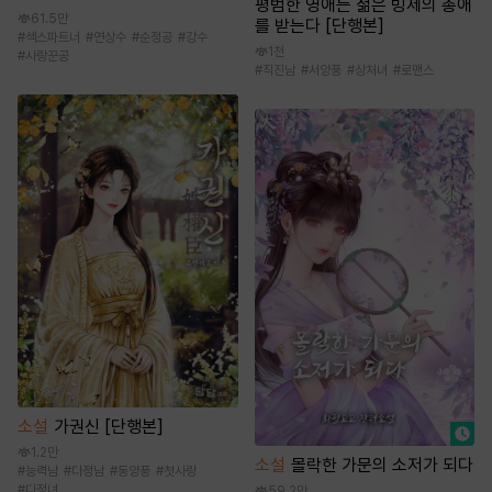
평범한 영애는 젊은 빙제의 총애
61.5만
를 받는다 [단행본]
#
섹스파트너
#
연상수
#
순정공
#
강수
1천
#
사랑꾼공
#
직진남
#
서양풍
#
상처녀
#
로맨스
소설
가권신 [단행본]
1.2만
소설
몰락한 가문의 소저가 되다
#
능력남
#
다정남
#
동양풍
#
첫사랑
#
다정녀
59.2만