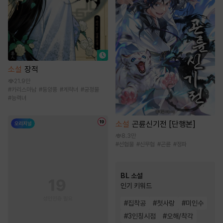
소설
장적
21.9만
#
카리스마남
#
동양풍
#
계략녀
#
궁정물
#
능력녀
소설
곤륜신기전 [단행본]
8.3만
#
선협물
#
신무협
#
곤륜
#
정파
BL 소설
인기 키워드
#
집착공
#
첫사랑
#
미인수
#
3인칭시점
#
오해/착각