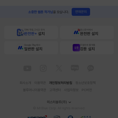
연재문의
소중한 웹툰 작가님
을 모십니다.
10배 적립, 2시간 먼저
원스토어에서
완전판+
설치
완전판 설치
Google Play에서
무협만화 플랫폼
일반판 설치
강툰 설치
회사소개
이용약관
개인정보처리방침
청소년보호정책
블루머니이용약관
고객센터
사업자정보
PC버전
미스터블루(주)
© Mr.Blue Corp. All rights reserved.