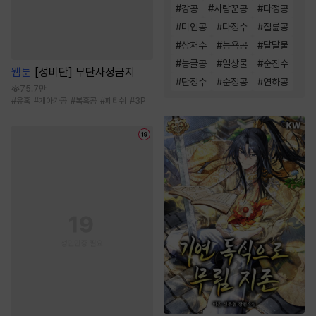
#
강공
#
사랑꾼공
#
다정공
#
미인공
#
다정수
#
절륜공
#
상처수
#
능욕공
#
달달물
#
능글공
#
일상물
#
순진수
웹툰
[성비단] 무단사정금지
#
단정수
#
순정공
#
연하공
75.7만
#
유혹
#
개아가공
#
복흑공
#
페티쉬
#
3P