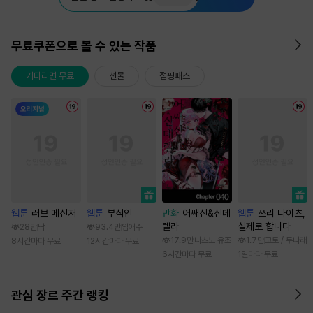
무료쿠폰으로 볼 수 있는 작품
기다리면 무료
선물
점핑패스
웹툰
러브 메신저
웹툰
부식인
만화
어쌔신&신데
웹툰
쓰리 나이츠,
렐라
실제로 합니다
28만
딱
93.4만
임애주
17.9만
나츠노 유조
1.7만
고토 / 두나래
8시간마다 무료
12시간마다 무료
6시간마다 무료
1일마다 무료
관심 장르 주간 랭킹