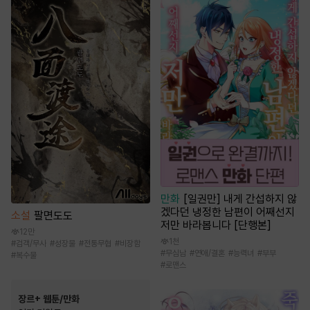
만화
[일권만] 내게 간섭하지 않
겠다던 냉정한 남편이 어째선지
소설
팔면도도
저만 바라봅니다 [단행본]
12만
1천
#
검객/무사
#
성장물
#
전통무협
#
비장함
#
무심남
#
연애/결혼
#
능력녀
#
부부
#
복수물
#
로맨스
장르+ 웹툰/만화