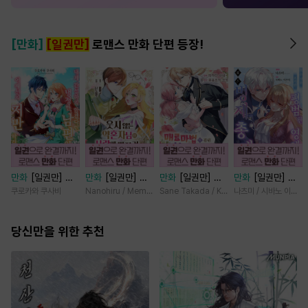
[만화]
[일권만]
로맨스 만화 단편 등장!
만화
[일권만] 내
만화
[일권만] 웃
만화
[일권만] 매
만화
[일권만] 모
게 간섭하지 않겠
지 않는 약혼자님
료 마법에 걸린 척
든 것을 포기한 평
쿠로카와 쿠사비
Nanohiru / Memeko
Sane Takada / Koki Fuyutsuki
나츠미 / 시바노 이즈미
다던 냉정한 남편
이 사랑에 빠진 건
했더니 냉담했던
범한 영애는 젊은
이 어째선지 저만
변장한 저인 것 같
약혼자가 맹목적인
빙제의 총애를 받
바라봅니다 [단행
당신만을 위한 추천
습니다 [단행본]
사랑꾼이 되었습니
는다 [단행본]
본]
다 [단행본]