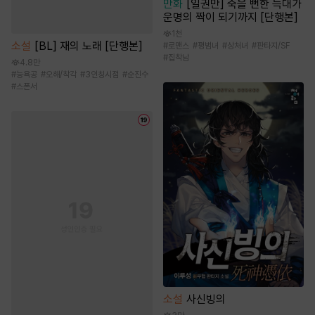
만화
[일권만] 죽을 뻔한 늑대가
운명의 짝이 되기까지 [단행본]
1천
소설
[BL] 재의 노래 [단행본]
#
로맨스
#
평범녀
#
상처녀
#
판타지/SF
#
집착남
4.8만
#
능욕공
#
오해/착각
#
3인칭시점
#
순진수
#
스폰서
소설
사신빙의