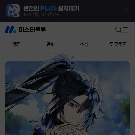
웹툰
만화
소설
무료쿠폰