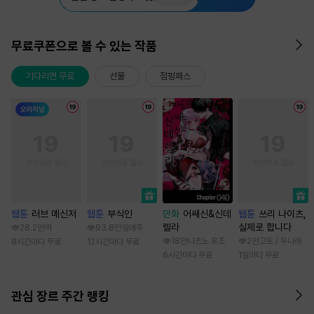
무료쿠폰으로 볼 수 있는 작품
기다리면 무료
선물
점핑패스
웹툰
러브 메신저
웹툰
부식인
만화
어쌔신&신데
웹툰
쓰리 나이츠,
렐라
실제로 합니다
28.2만
딱
93.8만
임애주
18만
나츠노 유조
2만
고토 / 두나래
8시간마다 무료
12시간마다 무료
6시간마다 무료
1일마다 무료
관심 장르 주간 랭킹