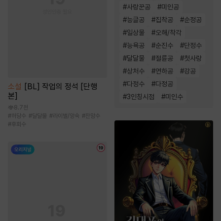
#
사랑꾼공
#
미인공
#
능글공
#
집착공
#
순정공
#
일상물
#
오해/착각
#
능욕공
#
순진수
#
단정수
#
달달물
#
절륜공
#
첫사랑
#
상처수
#
연하공
#
강공
#
다정수
#
다정공
소설
[BL] 작업의 정석 [단행
본]
#
3인칭시점
#
미인수
8.7천
#
허당수
#
달달물
#
라이벌/앙숙
#
잔망수
#
후회수