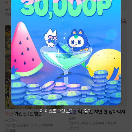
소설
천산칠금생 [단행본]
#
집착남
#
직진남
#
재회물
2.6만
#
비장함
#
전통무협
#
성장물
이 이벤트 그만 보기
닫기
웹툰
떡 한 번 치면 안 잡아먹지
소설
가권신 [단행본]
9만
1.2만
#
계략남
#
로맨스
#
직진남
#
동양풍
#
첫사랑
#
능력남
#
다정녀
#
동양풍
#
고수위
#
달달물