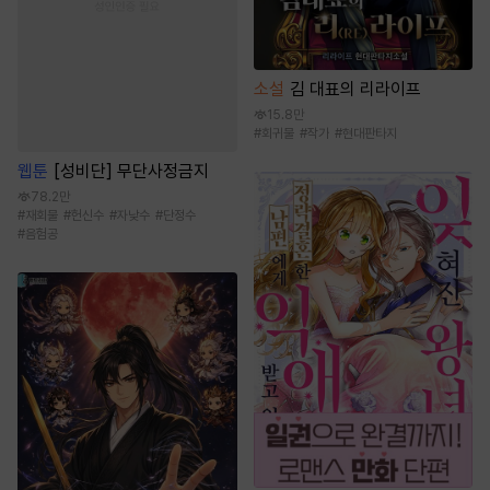
소설
김 대표의 리라이프
15.8만
#
회귀물
#
작가
#
현대판타지
웹툰
[성비단] 무단사정금지
78.2만
#
재회물
#
헌신수
#
자낮수
#
단정수
#
음험공