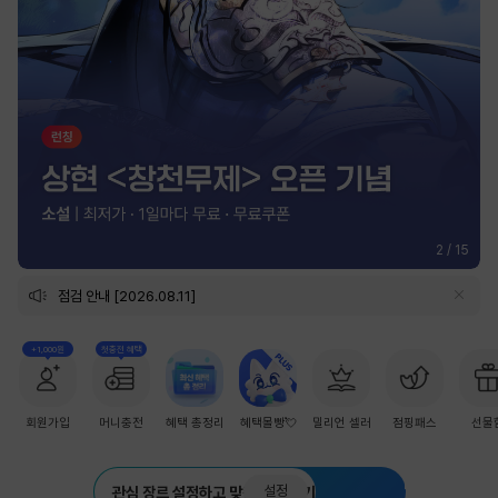
2
/
15
점검 안내 [2026.08.11]
+1,000원
첫충전 혜택
회원가입
머니충전
혜택 총정리
혜택몰빵💘
밀리언 셀러
점핑패스
선물
설정
관심 장르 설정하고 맞춤 추천 받기