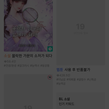
소설
몰락한 가문의 소저가 되다
59.4만
#
전생/환생
#
걸크러시
#
능력녀
#
동양풍
웹툰
사용 후 반품불가
428.5만
#
미남공
#
피폐물
#
굴림수
#
난폭공
#
능력공
BL 소설
인기 키워드