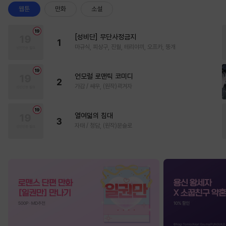
웹툰
만화
소설
[성비단] 무단사정금지
1
마규식, 피상구, 진월, 테리야끼, 오프카, 뚱개
언모럴 로맨틱 코미디
2
가감 / 쌔우, (원작)곽겨자
열여덟의 침대
3
자태 / 청담, (원작)문슬로