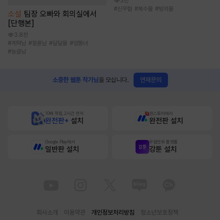
3만
#
신무협
#
복수물
#
빙의물
소설
팀장 오빠와 회의실에서
[단행본]
3.8천
#
계략남
#
절륜남
#
달달물
#
엉뚱녀
#
능글남
연재문의
소중한 웹툰 작가님
을 모십니다.
10배 적립, 2시간 먼저
원스토어에서
완전판+
설치
완전판 설치
Google Play에서
무협만화 플랫폼
일반판 설치
강툰 설치
회사소개
이용약관
개인정보처리방침
청소년보호정책