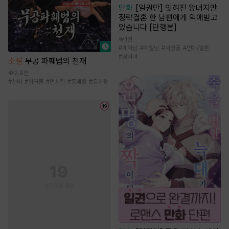
만화
[일권만] 잊혀진 왕녀지만
정략결혼 한 남편에게 익애받고
있습니다 [단행본]
1천
#
계략남
#
까칠남
#
서양풍
#
연애/결혼
#
상처녀
소설
무공 파훼법의 천재
2.9만
#
천마
#
회귀물
#
먼치킨
#
통쾌함
#
유쾌함