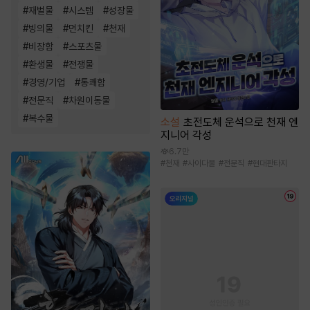
#
재벌물
#
시스템
#
성장물
#
빙의물
#
먼치킨
#
천재
#
비장함
#
스포츠물
#
환생물
#
전쟁물
#
경영/기업
#
통쾌함
#
전문직
#
차원이동물
#
복수물
소설
초전도체 운석으로 천재 엔
지니어 각성
6.7만
#
천재
#
사이다물
#
전문직
#
현대판타지