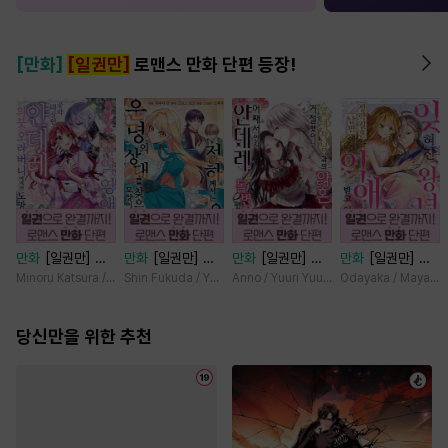
[만화]
[일권만]
로맨스 만화 단편 등장!
만화
[일권만] 기
만화
[일권만] 전
만화
[일권만] 왕
만화
[일권만] 잊
억상실 악역 영애
하께서는 오늘도
태자님과의 약혼을
혀진 왕녀지만 정
Minoru Katsura / Mizune
Shin Fukuda / Yoko Kurosu
Anno / Yuuri Yuudachi
Odayaka / Maya Ko
는 공략 대상인 얀
운명의 상대를 찾
거절했더니 어째서
략결혼 한 남편에
데레 의붓 오라버
으신 모양이네요
인지 얀데레로 돌
게 익애받고 있습
니에게서 도망칠
당신만을 위한 추천
(웃음) [단행본]
변했습니다 [단행
니다 [단행본]
수가 없다 [단행
본]
본]