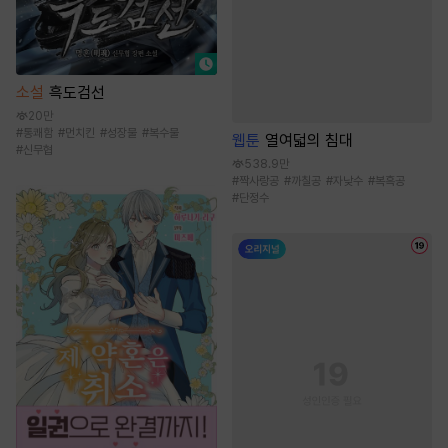
소설
흑도검선
20만
#
통쾌함
#
먼치킨
#
성장물
#
복수물
웹툰
열여덟의 침대
#
신무협
538.9만
#
짝사랑공
#
까칠공
#
자낮수
#
복흑공
#
단정수