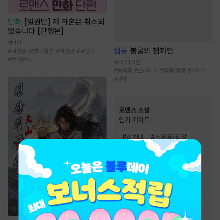
만화
[일권만] 제 약혼은 취소되
었습니다 [단행본]
1천
웹툰
불굴의 챔피언
#
서양풍
#
연애/결혼
#
직진남
#
로맨스
#
트라우마
571.3만
#
능욕공
#
쓰레기수
#
감금/강제
#
까칠수
#
변태
로맨스 소설
인기 키워드
#
상처녀
#
소유욕/집착
#
순정남
#
고수위
#
순진녀
#
운명적사랑
#
능력남
#
재벌남
#
오해
#
능력녀
#
계략남
#
왕족/귀족
#
절륜남
#
다정남
#
상처남
#
첫사랑
#
몸정>맘정