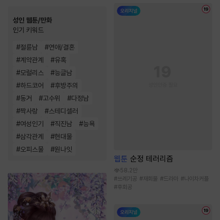
성인 웹툰/만화
인기 키워드
#
절륜남
#
연애/결혼
#
계약관계
#
유혹
#
모럴리스
#
능글남
#
하드코어
#
후방주의
#
동거
#
고수위
#
다정남
#
짝사랑
#
스테디셀러
#
여성인기
#
직진남
#
능욕
#
삼각관계
#
현대물
#
오피스물
#
원나잇
웹툰
순정 테러리즘
58.2만
#
쓰레기공
#
재회물
#
드라마
#
나이차커플
#
후회공