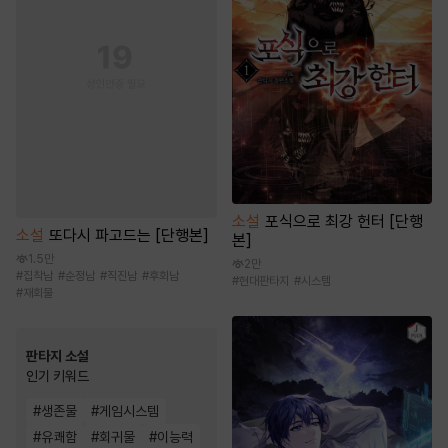
소설
포식으로 최강 헌터 [단행
소설
또다시 파고드는 [단행본]
본]
1.5만
2만
#
집착남
#
순정남
#
직진남
#
후회남
#
현대판타지
#
시스템
#
재회물
판타지 소설
인기 키워드
#
생존물
#
게임시스템
#
유쾌함
#
회귀물
#
이능력