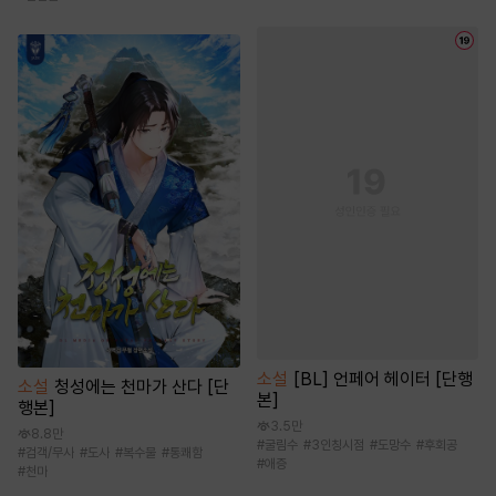
소설
[BL] 언페어 헤이터 [단행
소설
청성에는 천마가 산다 [단
본]
행본]
3.5만
8.8만
#
굴림수
#
3인칭시점
#
도망수
#
후회공
#
검객/무사
#
도사
#
복수물
#
통쾌함
#
애증
#
천마