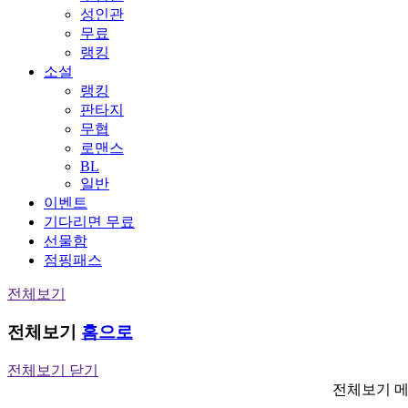
성인관
무료
랭킹
소설
랭킹
판타지
무협
로맨스
BL
일반
이벤트
기다리면 무료
선물함
점핑패스
전체보기
전체보기
홈으로
전체보기 닫기
전체보기 