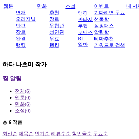
웹툰
만화
이벤트
내 서
소설
연재
추천
기다리면 무료
랭킹
오리지널
장르
선물함
판타지
단편
무협관
점핑패스
무협
장르
성인관
알림함
로맨스
완결
무료
BL
테마추천
일반
랭킹
랭킹
키워드로 검색
하타 나츠미
작가
찜
알림
전체
(6)
웹툰
(0)
만화
(6)
소설
(0)
총
6
작품
최신순
제목순
인기순
리뷰수순
할인율순
무료순