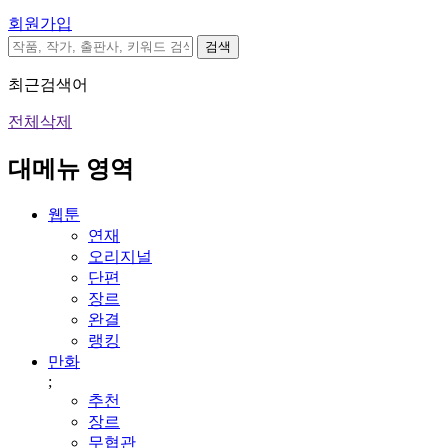
회원가입
검색
최근검색어
전체삭제
대메뉴 영역
웹툰
연재
오리지널
단편
장르
완결
랭킹
만화
;
추천
장르
무협관