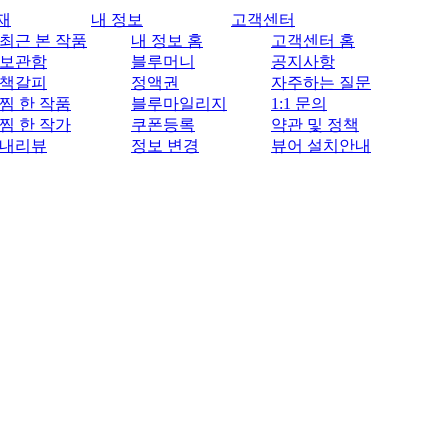
재
내 정보
고객센터
최근 본 작품
내 정보 홈
고객센터 홈
보관함
블루머니
공지사항
책갈피
정액권
자주하는 질문
찜 한 작품
블루마일리지
1:1 문의
찜 한 작가
쿠폰등록
약관 및 정책
내리뷰
정보 변경
뷰어 설치안내