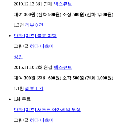
2019.12.12
3화 연재
넥스큐브
대여
300원
(전화
900원
)
소장
500원
(전화
1,500원
)
1.3천
리뷰 0 건
만화
[미즈] 불륜 여행
그림/글
하타 나츠미
성인
2015.11.10
2화 완결
넥스큐브
대여
300원
(전화
600원
)
소장
500원
(전화
1,000원
)
1.1천
리뷰 1 건
1화 무료
만화
[미즈] 서투른 아가씨의 투정
그림/글
하타 나츠미