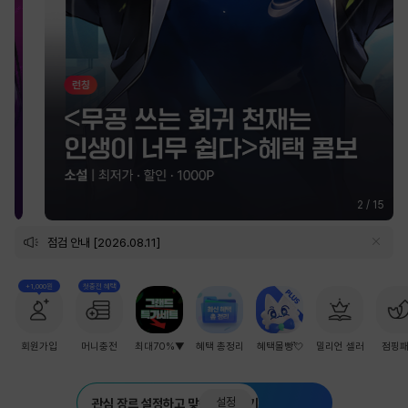
2
/
15
점검 안내 [2026.08.11]
+1,000원
첫충전 혜택
회원가입
머니충전
최대70%▼
혜택 총정리
혜택몰빵💘
밀리언 셀러
점핑
설정
관심 장르 설정하고 맞춤 추천 받기