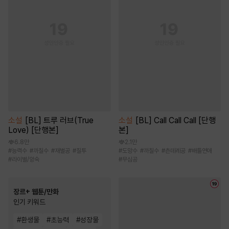
소설
[BL] 트루 러브(True
소설
[BL] Call Call Call [단행
Love) [단행본]
본]
6.8만
2.1만
#
능력수
#
까칠수
#
재벌공
#
질투
#
도망수
#
까칠수
#
츤데레공
#
배틀연애
#
라이벌/앙숙
#
무심공
장르+ 웹툰/만화
인기 키워드
#
환생물
#
초능력
#
성장물