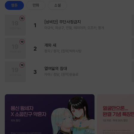
웹툰
만화
소설
[성비단] 무단사정금지
1
마규식, 피상구, 진월, 테리야끼, 오프카, 뚱개
개와 새
2
정각 / 정각, (원작)박하사탕
열여덟의 침대
3
자태 / 청담, (원작)문슬로