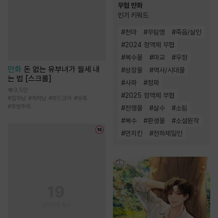
무협 만화
인기 키워드
#
천마
#
무림맹
#
죽음/살인
#
2024 정액제 무협
#
복수물
#
마교
#
우정
만화
돈 없는 유부녀가 월세 내
#
성장물
#
역사/시대물
는 법 [스크롤]
#
사파
#
정파
3.5만
#
2025 정액제 무협
#
집착남
#
계략남
#
하드코어
#
유혹
#
후방주의
#
전쟁물
#
살수
#
소림
#
복수
#
환생물
#
소설원작
#
먼치킨
#
천하제일인