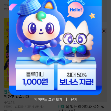
#
삼각관계
#
유혹
#
능글남
6.3천
#
현대물
#
사제지간
#
다정남
#
직진남
#
오피스물
만화
야쿠자 때문에 목욕탕에서
일하고 있습니다
이 이벤트 그만 보기
닫기
12.7만
만화
목 없는 라이더와 절정 섹
#
드라마
#
재회물
#
다정남
#
평범녀