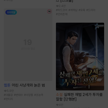
스 [스크롤]
#
짝사랑
2.4만
#
하드코어
#
계략남
#
유혹
#
드라마
#
인외존재
웹툰
어린 사냥개와 늙은 범
5.9만
소설
실패한 재벌 2세가 투자를
#
대물공
#
변태수
#
서양풍
#
초능력
잘함 [단행본]
#
판타지
4만