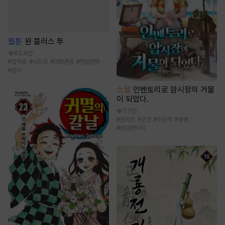
웹툰
원 플러스 투
93.9만
#
집착공
#
너드공
#
대형견공
#
연상연하
#
강수
소설
인벤토리로 암시장의 거물
이 되었다.
7.7만
#
먼치킨
#
군인
#
이능력
#
용병
#
현대판타지