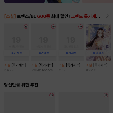
[소설]
로맨스/BL
600종
최대 할인!
그랜드 특가세트
▶
소설
[특가세트]
소설
[특가세트]
소설
[특가세트]
소설
[특가세트]
주인마님의 또 다
금단 위에 순정
쇼윈도 부부(19세
환희기 [단행본]
선월로이
로체니콥 Rocheni-cob
포르테
석두여수
른 주인 [단행본]
[단행본]
완전판) [단행본]
당신만을 위한 추천