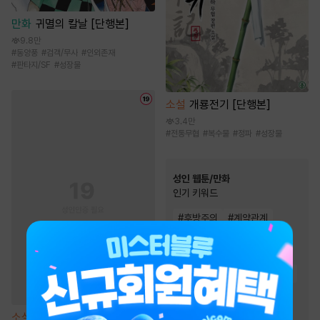
만화
귀멸의 칼날 [단행본]
9.8만
#
동양풍
#
검객/무사
#
인외존재
#
판타지/SF
#
성장물
소설
개룡전기 [단행본]
3.4만
#
전통무협
#
복수물
#
정파
#
성장물
성인 웹툰/만화
인기 키워드
#
후방주의
#
계약관계
#
짝사랑
#
연애/결혼
#
스테디셀러
#
모럴리스
#
하드코어
#
동거
#
현대물
#
여성인기
#
원나잇
#
고수위
#
절륜남
#
능욕
소설
남편이 된 선생님 [단행본]