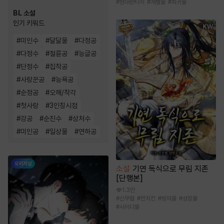
#
현대판타지
#
재벌물
#
회귀물
BL 소설
인기 키워드
#
미인수
#
달달물
#
다정공
#
다정수
#
절륜공
#
능글공
#
단정수
#
집착공
#
사랑꾼공
#
능욕공
#
순정공
#
오해/착각
#
첫사랑
#
3인칭시점
#
강공
#
순진수
#
상처수
#
미인공
#
일상물
#
연하공
소설
기연 독식으로 무림 지존
[단행본]
1.3만
#
신무협
#
먼치킨
#
빙의물
#
성장물
#
사이다물