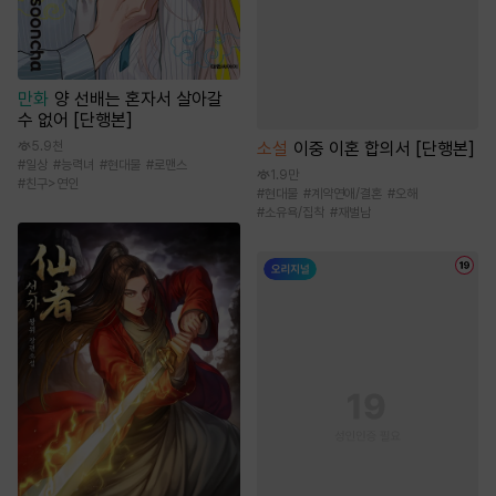
만화
양 선배는 혼자서 살아갈
수 없어 [단행본]
5.9천
소설
이중 이혼 합의서 [단행본]
#
일상
#
능력녀
#
현대물
#
로맨스
1.9만
#
친구>연인
#
현대물
#
계약연애/결혼
#
오해
#
소유욕/집착
#
재벌남