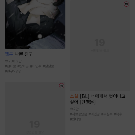
웹툰
나쁜 친구
236.2만
#
현대물
#
상처공
#
미인수
#
달달물
#
친구>연인
소설
[BL] 너에게서 벗어나고
싶어 [단행본]
2만
#
서브공있음
#
미인공
#
무심수
#
복수
#
원나잇