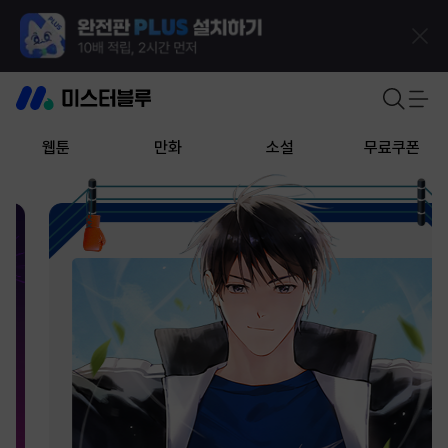
웹툰
만화
소설
무료쿠폰