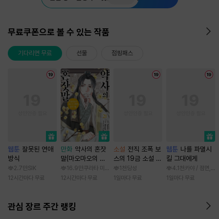
무료쿠폰으로 볼 수 있는 작품
기다리면 무료
선물
점핑패스
웹툰
잘못된 연애
만화
약사의 혼잣
소설
전직 조폭 보
웹툰
나를 파멸시
방식
말(마오마오의 후
스의 19금 소설 속
킬 그대에게
궁 수수께끼 풀이
가정부 빙의기
2.7만
SIK
16.9만
쿠라타 미노지 / 휴우가 나츠
1천
당성
4.1천
카야 / 점면, 
수첩)
12시간마다 무료
12시간마다 무료
1일마다 무료
1일마다 무료
관심 장르 주간 랭킹