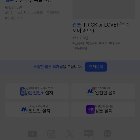
웹툰
신혼부부 특별전형
531.5만
#
미인수
#
상처수
#
능글공
#
오해/착각
#
오메가버스
웹툰
TRICK or LOVE! (트릭
오어 러브!)
117.5만
#
고수위
#
능글수
#
질투
#
다정수
#
연상연하
연재문의
소중한 웹툰 작가님
을 모십니다.
10배 적립, 2시간 먼저
원스토어에서
완전판+
설치
완전판 설치
Google Play에서
무협만화 플랫폼
일반판 설치
강툰 설치