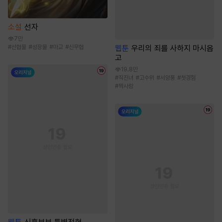
소설
선자
7만
웹툰
우리의 죄를 사하지 마시옵
#
선협물
#
성장물
#
마교
#
신무협
고
19.8만
#
직진녀
#
고수위
#
서양풍
#
첫경험
#
짝사랑