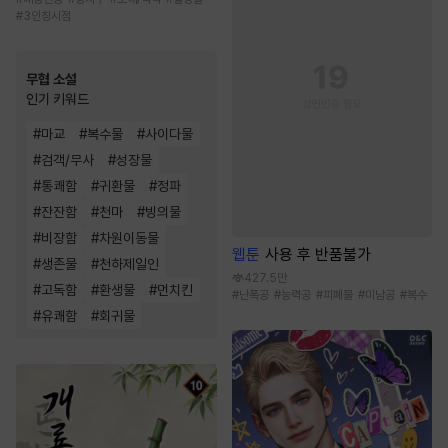
#
3인칭시점
무협 소설
인기 키워드
#
마교
#
복수물
#
사이다물
#
검객/무사
#
성장물
#
통쾌함
#
귀환물
#
정파
#
잔잔함
#
천마
#
빙의물
#
비장함
#
차원이동물
웹툰
사용 후 반품불가
#
생존물
#
천하제일인
427.5만
#
고독함
#
환생물
#
먼치킨
#
난폭공
#
능력공
#
피폐물
#
미남공
#
복수
#
유쾌함
#
회귀물