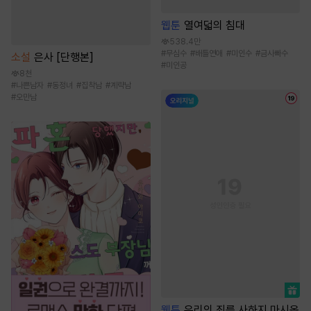
웹툰
열여덟의 침대
538.4만
#
무심수
#
배틀연애
#
미인수
#
금사빠수
소설
은사 [단행본]
#
미인공
8천
#
나쁜남자
#
동정녀
#
집착남
#
계략남
#
오만남
웹툰
우리의 죄를 사하지 마시옵