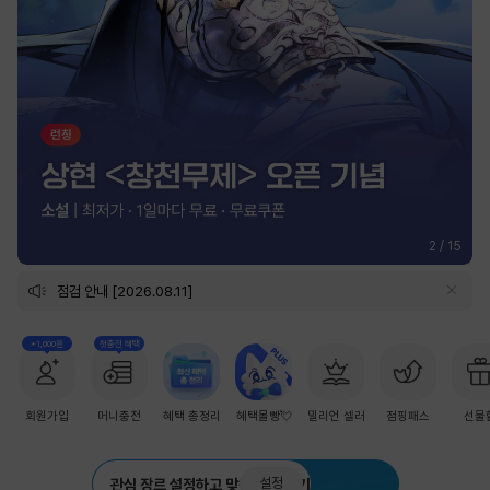
2
/
15
점검 안내 [2026.08.11]
+1,000원
첫충전 혜택
회원가입
머니충전
혜택 총정리
혜택몰빵💘
밀리언 셀러
점핑패스
선물
설정
관심 장르 설정하고 맞춤 추천 받기