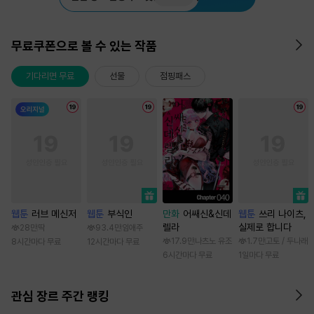
무료쿠폰으로 볼 수 있는 작품
기다리면 무료
선물
점핑패스
웹툰
러브 메신저
웹툰
부식인
만화
어쌔신&신데
웹툰
쓰리 나이츠,
렐라
실제로 합니다
28만
딱
93.4만
임애주
17.9만
나츠노 유조
1.7만
고토 / 두나래
8시간마다 무료
12시간마다 무료
6시간마다 무료
1일마다 무료
관심 장르 주간 랭킹