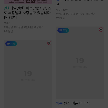
고
만화
[일권만] 파혼당했지만, 스
20.9만
도 부장님께 사랑받고 있습니다
#
무심남
#
다정남
#
고수위
#
직진녀
[단행본]
#
서양풍
1천
#
직진남
#
다정남
#
현대물
#
상처녀
#
재벌남
웹툰
원스 어폰 어 타임