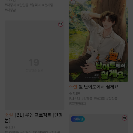
1.2만
#
다정녀
#
달달물
#
능력녀
#
첫사랑
#
다정남
소설
헬 난이도에서 쉴게요
5.1만
#
시스템
#
성장물
#
영지물
#
힐링물
#
퓨전판타지
소설
[BL] 루멘 프로젝트 [단행
본]
2.2만
#
대형견공
#
상처수
#
오해/착각
#
힐링물