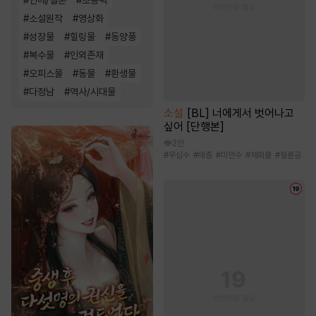
#
소설원작
#
영상화
#
성장물
#
힐링물
#
동양풍
#
복수물
#
인외존재
#
오피스물
#
동물
#
환생물
#
다정남
#
역사/시대물
소설
[BL] 너에게서 벗어나고
싶어 [단행본]
2만
#
무심수
#
애증
#
미인수
#
재회물
#
절륜공