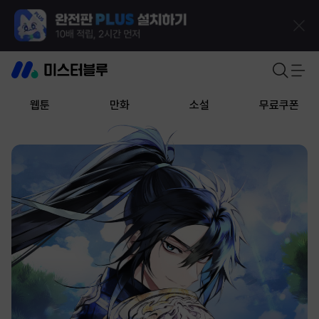
웹툰
만화
소설
무료쿠폰