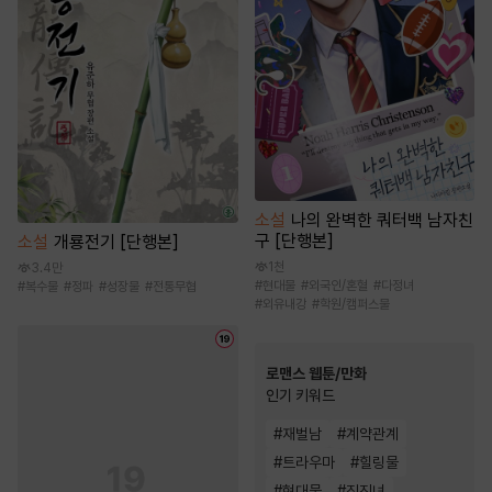
소설
나의 완벽한 쿼터백 남자친
구 [단행본]
소설
개룡전기 [단행본]
1천
3.4만
#
현대물
#
외국인/혼혈
#
다정녀
#
복수물
#
정파
#
성장물
#
전통무협
#
외유내강
#
학원/캠퍼스물
로맨스 웹툰/만화
인기 키워드
#
재벌남
#
계약관계
#
트라우마
#
힐링물
#
현대물
#
직진녀