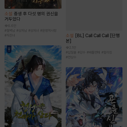
소설
중생 후 다섯 명의 권신을
거두었다
6.6만
#
철벽남
#
상처남
#
상처녀
#
운명적사랑
소설
[BL] Call Call Call [단행
#
직진녀
본]
2.1만
#
삽질물
#
강수
#
배틀연애
#
할리킹
#
연상수