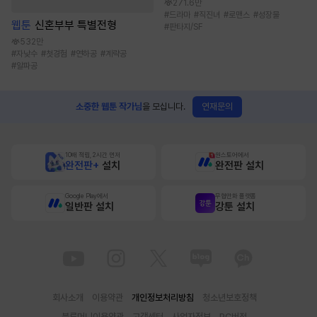
271.6만
#
드라마
#
직진녀
#
로맨스
#
성장물
웹툰
신혼부부 특별전형
#
판타지/SF
532만
#
자낮수
#
첫경험
#
연하공
#
계략공
#
알파공
연재문의
소중한 웹툰 작가님
을 모십니다.
10배 적립, 2시간 먼저
원스토어에서
완전판+
설치
완전판 설치
Google Play에서
무협만화 플랫폼
일반판 설치
강툰 설치
회사소개
이용약관
개인정보처리방침
청소년보호정책
블루머니이용약관
고객센터
사업자정보
PC버전