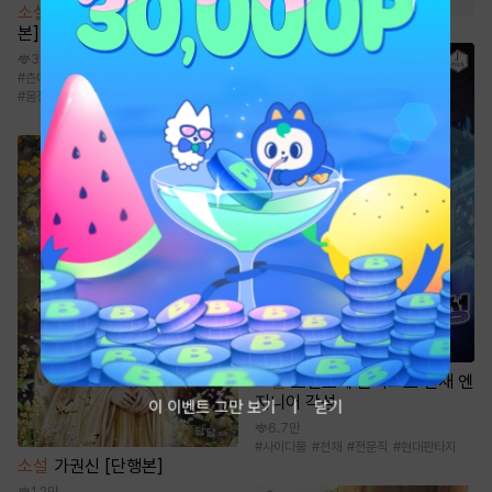
소설
육아를 위한 쇼윈도 [단행
본]
3.4천
#
츤데레남
#
유혹남
#
다정녀
#
까칠남
#
몸정>맘정
소설
초전도체 운석으로 천재 엔
지니어 각성
이 이벤트 그만 보기
닫기
6.7만
#
사이다물
#
천재
#
전문직
#
현대판타지
소설
가권신 [단행본]