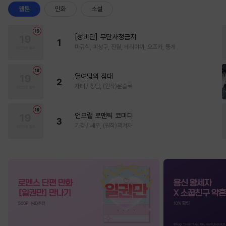
웹툰
만화
소설
[성비단] 무단사정금지
1
마규식, 피상구, 진월, 테리야끼, 오프카, 뚱개
열여덟의 침대
2
자태 / 청담, (원작)문슬로
언모럴 로맨틱 코미디
3
가감 / 쌔우, (원작)곽겨자