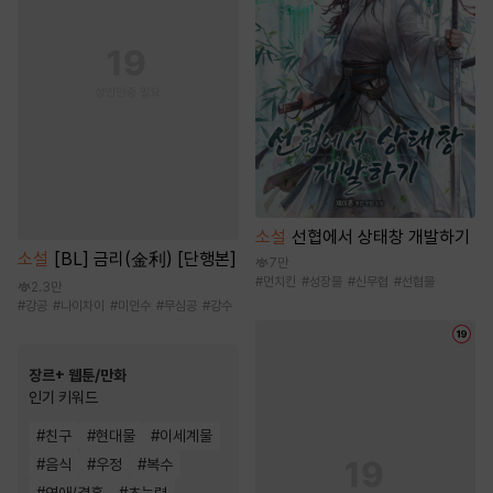
소설
선협에서 상태창 개발하기
소설
[BL] 금리(金利) [단행본]
7만
#
먼치킨
#
성장물
#
신무협
#
선협물
2.3만
#
강공
#
나이차이
#
미인수
#
무심공
#
강수
장르+ 웹툰/만화
인기 키워드
#
친구
#
현대물
#
이세계물
#
음식
#
우정
#
복수
#
연애/결혼
#
초능력