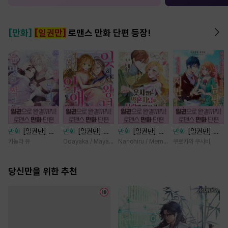
[만화]
[일권만]
로맨스 만화 단편 등장!
만화
[일권만] 죽
만화
[일권만] 잊
만화
[일권만] 웃
만화
[일권만] 내
을 뻔한 늑대가 운
혀진 왕녀지만 정
지 않는 약혼자님
게 간섭하지 않겠
카놀라 유
Odayaka / Maya Koike
Nanohiru / Memeko
쿠로카와 쿠사비
명의 짝이 되기까
략결혼 한 남편에
이 사랑에 빠진 건
다던 냉정한 남편
지 [단행본]
게 익애받고 있습
변장한 저인 것 같
이 어째선지 저만
당신만을 위한 추천
니다 [단행본]
습니다 [단행본]
바라봅니다 [단행
본]