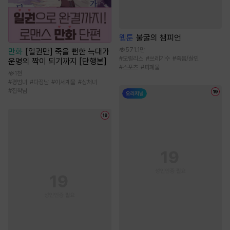
웹툰
불굴의 챔피언
571.1만
만화
[일권만] 죽을 뻔한 늑대가
#
모럴리스
#
쓰레기수
#
죽음/살인
운명의 짝이 되기까지 [단행본]
#
스포츠
#
피폐물
1천
#
평범녀
#
다정남
#
이세계물
#
상처녀
#
집착남