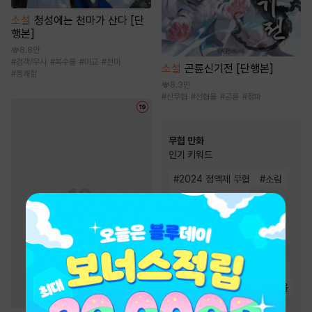
소설
청성에는 천마가 산다 [단
행본]
8.8만
#
검객/무사
#
복수물
#
마교
#
천마
소설
곤륜신기전 [단행본]
#
통쾌함
8.3만
#
신무협
#
선협물
#
곤륜
#
정파
무협 만화
인기 키워드
#
2024 정액제 무협
#
소림
#
복수물
#
성장물
#
2025 정액제 무협
#
천마
#
전쟁물
#
천하제일인
#
죽음/살인
#
사파
#
복수
#
먼치킨
#
환생물
#
무림맹
#
마교
#
살수
#
역사/시대물
#
소설원작
#
우정
#
정파