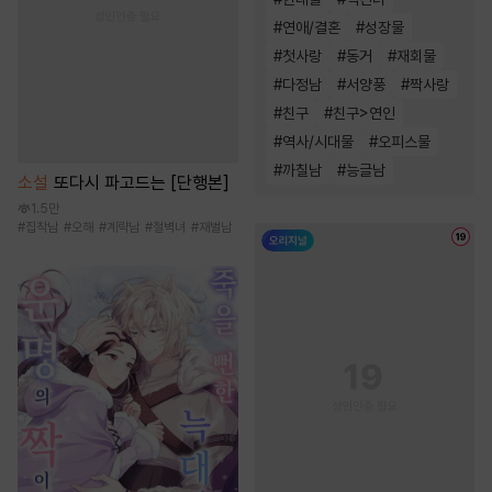
#
연애/결혼
#
성장물
#
첫사랑
#
동거
#
재회물
#
다정남
#
서양풍
#
짝사랑
#
친구
#
친구>연인
#
역사/시대물
#
오피스물
#
까칠남
#
능글남
소설
또다시 파고드는 [단행본]
1.5만
#
집착남
#
오해
#
계략남
#
철벽녀
#
재벌남