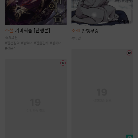
소설
기비역습 [단행본]
소설
만행무승
8.4천
3만
#
권선징악
#
능력녀
#
갑을관계
#
상처녀
#
전문직