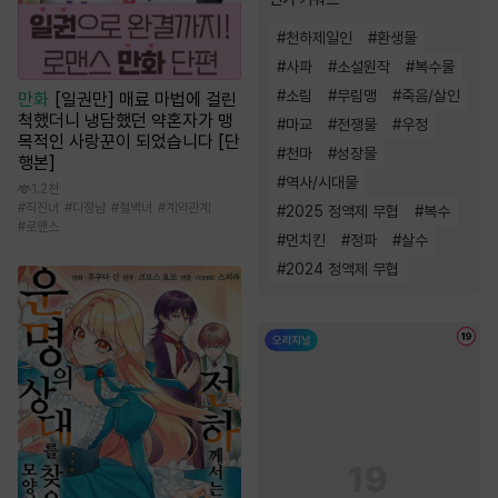
#
천하제일인
#
환생물
#
사파
#
소설원작
#
복수물
#
소림
#
무림맹
#
죽음/살인
만화
[일권만] 매료 마법에 걸린
척했더니 냉담했던 약혼자가 맹
#
마교
#
전쟁물
#
우정
목적인 사랑꾼이 되었습니다 [단
#
천마
#
성장물
행본]
#
역사/시대물
1.2천
#
직진녀
#
다정남
#
철벽녀
#
계약관계
#
2025 정액제 무협
#
복수
#
로맨스
#
먼치킨
#
정파
#
살수
#
2024 정액제 무협