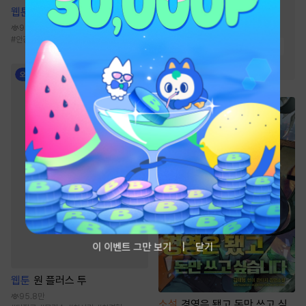
웹툰
부식인
#
영상화
#
환생물
93.8만
#
이세계물
#
동양풍
#
안경수
#
능글공
#
집착공
#
강공
#
변태
#
인외존재
#
복수물
#
우정
#
연애/결혼
이 이벤트 그만 보기
닫기
웹툰
원 플러스 투
95.8만
소설
경영은 됐고 돈만 쓰고 싶