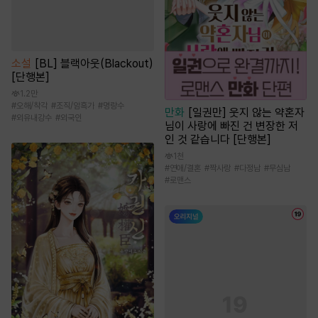
소설
[BL] 블랙아웃(Blackout)
[단행본]
1.2만
#
오해/착각
#
조직/암흑가
#
명랑수
만화
[일권만] 웃지 않는 약혼자
#
외유내강수
#
외국인
님이 사랑에 빠진 건 변장한 저
인 것 같습니다 [단행본]
1천
#
연애/결혼
#
짝사랑
#
다정남
#
무심남
#
로맨스