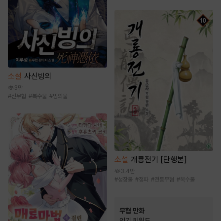
소설
사신빙의
3만
#
신무협
#
복수물
#
빙의물
소설
개룡전기 [단행본]
3.4만
#
성장물
#
정파
#
전통무협
#
복수물
무협 만화
인기 키워드