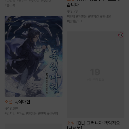
#
다정공
#
문란수
#
첫사랑
#
첫경험
습니다
#
울보공
3.7만
#
천재
#
재벌물
#
먼치킨
#
환생물
#
현대판타지
소설
독식마협
18.6만
#
먼치킨
#
마교
#
환생물
#
천마
#
신무협
소설
[BL] 그러니까 책임져요
[단행본]