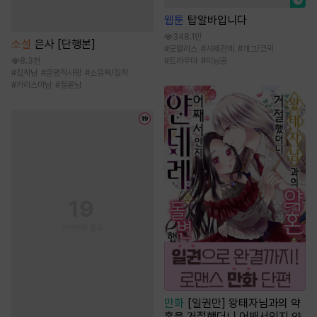
웹툰
탑알바입니다
348.1만
소설
은사 [단행본]
#
모럴리스
#
사제관계
#
개그/코믹
8.3천
#
트라우마
#
미남공
#
집착남
#
운명적사랑
#
소유욕/집착
#
카리스마남
#
절륜남
만화
[일권만] 왕태자님과의 약
혼을 거절했더니 어째서인지 얀