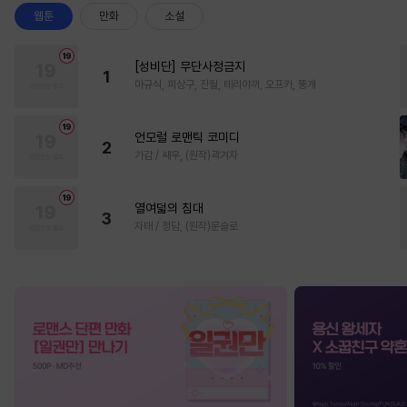
웹툰
만화
소설
[성비단] 무단사정금지
1
마규식, 피상구, 진월, 테리야끼, 오프카, 뚱개
언모럴 로맨틱 코미디
2
가감 / 쌔우, (원작)곽겨자
열여덟의 침대
3
자태 / 청담, (원작)문슬로