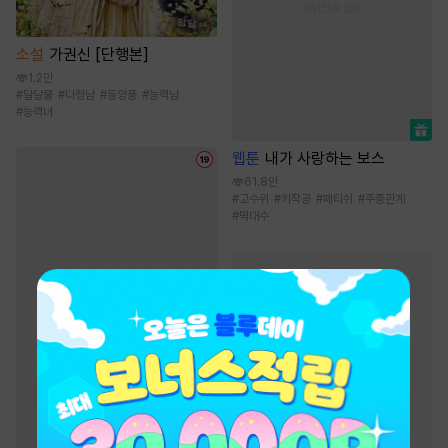
소설
가권신 [단행본]
1.2만
#
달달물
#
다정남
#
동양풍
#
능력남
#
능력녀
웹툰
내가 사랑하는 보스
61.8만
#
고수위
#
키작공
#
페티쉬
#
주종관계
#
떡대수
장르+ 웹툰/만화
인기 키워드
#
역사/시대물
#
복수
#
성장물
#
초능력
#
오피스물
#
소설원작
#
음식
#
다정남
#
동물
#
친구
#
힐링물
#
현대물