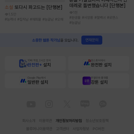
데레로 돌변했습니다 [단행본]
소설
또다시 파고드는 [단행본]
1천
1.5만
#
환생물
#
서양풍
#
철벽녀
#
로맨스
#
능력녀
#
집착남
#
재회물
#
능글남
#
오해
#
능글남
연재문의
소중한 웹툰 작가님
을 모십니다.
10배 적립, 2시간 먼저
원스토어에서
완전판+
설치
완전판 설치
Google Play에서
무협만화 플랫폼
일반판 설치
강툰 설치
회사소개
이용약관
개인정보처리방침
청소년보호정책
블루머니이용약관
고객센터
사업자정보
PC버전