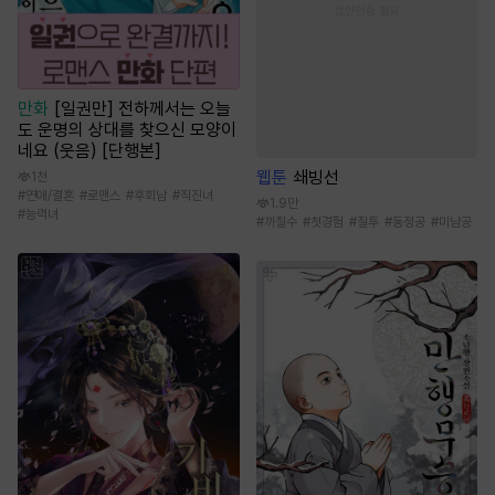
만화
[일권만] 전하께서는 오늘
도 운명의 상대를 찾으신 모양이
네요 (웃음) [단행본]
웹툰
쇄빙선
1천
#
연애/결혼
#
로맨스
#
후회남
#
직진녀
1.9만
#
능력녀
#
까칠수
#
첫경험
#
질투
#
동정공
#
미남공