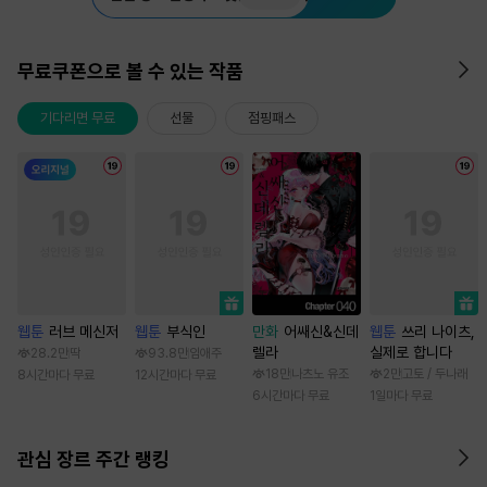
무료쿠폰으로 볼 수 있는 작품
기다리면 무료
선물
점핑패스
웹툰
러브 메신저
웹툰
부식인
만화
어쌔신&신데
웹툰
쓰리 나이츠,
렐라
실제로 합니다
28.2만
딱
93.8만
임애주
18만
나츠노 유조
2만
고토 / 두나래
8시간마다 무료
12시간마다 무료
6시간마다 무료
1일마다 무료
관심 장르 주간 랭킹