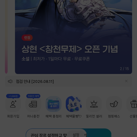
2
/
15
점검 안내 [2026.08.11]
+1,000원
첫충전 혜택
회원가입
머니충전
혜택 총정리
혜택몰빵💘
밀리언 셀러
점핑패스
선물
설정
관심 장르 설정하고 맞춤 추천 받기