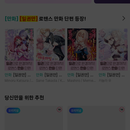
[만화]
[일권만]
로맨스 만화 단편 등장!
만화
[일권만] 기
만화
[일권만] 매
만화
[일권만] 실
만화
[일권만] 죽
억상실 악역 영애
료 마법에 걸린 척
례지만 약혼자님,
을 뻔한 늑대가 운
Minoru Katsura / Mizune
Sane Takada / Koki Fuyutsuki
Mashiro / Memeko
카놀라 유
는 공략 대상인 얀
했더니 냉담했던
당신의 눈은 장식
명의 짝이 되기까
데레 의붓 오라버
약혼자가 맹목적인
인가요? [단행본]
지 [단행본]
니에게서 도망칠
당신만을 위한 추천
사랑꾼이 되었습니
수가 없다 [단행
다 [단행본]
본]