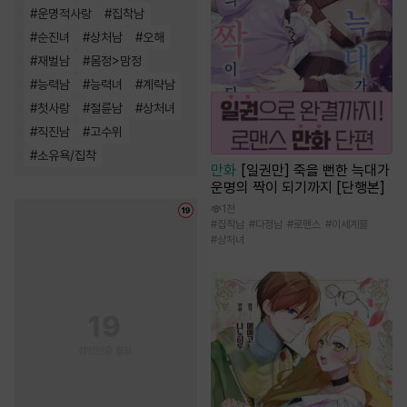
#
운명적사랑
#
집착남
#
순진녀
#
상처남
#
오해
#
재벌남
#
몸정>맘정
#
능력남
#
능력녀
#
계략남
#
첫사랑
#
절륜남
#
상처녀
#
직진남
#
고수위
#
소유욕/집착
만화
[일권만] 죽을 뻔한 늑대가
운명의 짝이 되기까지 [단행본]
1천
#
집착남
#
다정남
#
로맨스
#
이세계물
#
상처녀