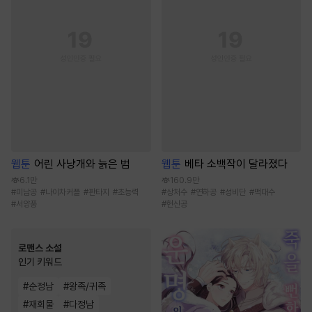
웹툰
어린 사냥개와 늙은 범
웹툰
베타 소백작이 달라졌다
6.1만
160.9만
#
미남공
#
나이차커플
#
판타지
#
초능력
#
상처수
#
연하공
#
성비단
#
떡대수
#
서양풍
#
헌신공
로맨스 소설
인기 키워드
#
순정남
#
왕족/귀족
#
재회물
#
다정남