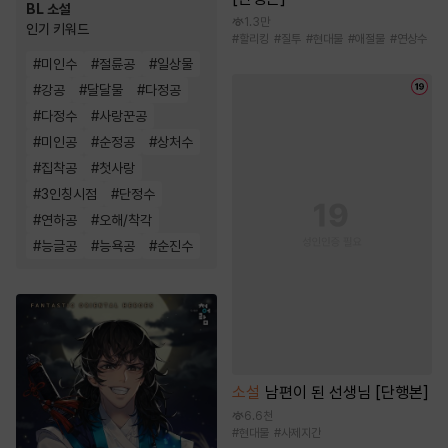
BL 소설
1.3만
인기 키워드
#
할리킹
#
질투
#
현대물
#
애절물
#
연상수
#
미인수
#
절륜공
#
일상물
#
강공
#
달달물
#
다정공
#
다정수
#
사랑꾼공
#
미인공
#
순정공
#
상처수
#
집착공
#
첫사랑
#
3인칭시점
#
단정수
#
연하공
#
오해/착각
#
능글공
#
능욕공
#
순진수
소설
남편이 된 선생님 [단행본]
6.6천
#
현대물
#
사제지간