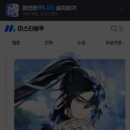
웹툰
만화
소설
무료쿠폰