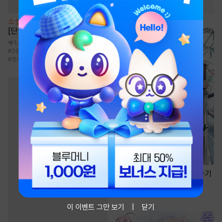
#
미인수
#
다정공
소설
[BL] 블랙아웃(Blackout)
[단행본]
1.2만
#
3인칭시점
#
순정공
#
평범수
#
오해/착각
#
첫사랑
소설
선협에서 상태창 개발하기
7만
#
신무협
#
선협물
#
성장물
#
먼치킨
이 이벤트 그만 보기
닫기