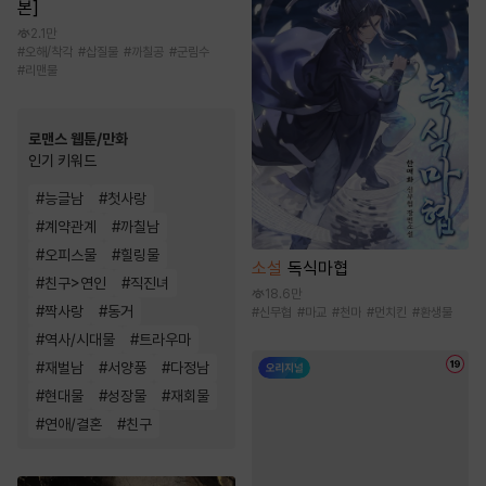
본]
2.1만
#
오해/착각
#
삽질물
#
까칠공
#
군림수
#
리맨물
로맨스 웹툰/만화
인기 키워드
#
능글남
#
첫사랑
#
계약관계
#
까칠남
#
오피스물
#
힐링물
소설
독식마협
#
친구>연인
#
직진녀
18.6만
#
짝사랑
#
동거
#
신무협
#
마교
#
천마
#
먼치킨
#
환생물
#
역사/시대물
#
트라우마
#
재벌남
#
서양풍
#
다정남
#
현대물
#
성장물
#
재회물
#
연애/결혼
#
친구