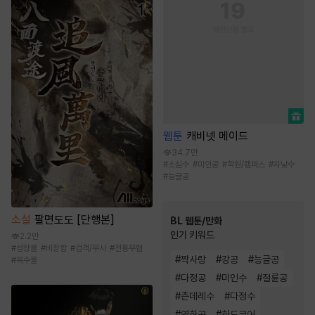
웹툰
캐비넷 메이드
34.7만
#
소심수
#
미인공
#
학원/캠퍼스
#
자낮수
#
능글공
소설
팔면도도 [단행본]
BL 웹툰/만화
인기 키워드
2.2만
#
성장물
#
비장함
#
검객/무사
#
전통무협
#
짝사랑
#
강공
#
능글공
#
복수물
#
다정공
#
미인수
#
절륜공
#
츤데레수
#
다정수
#
연하공
#
하드코어