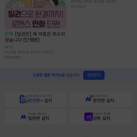
#
집착남
#
게임
#
서양풍
#
로맨스
#
기억상실
만화
[일권만] 제 약혼은 취소되
었습니다 [단행본]
1천
#
서양풍
#
직진남
#
상처녀
#
로맨스
#
연애/결혼
연재문의
소중한 웹툰 작가님
을 모십니다.
10배 적립, 2시간 먼저
원스토어에서
완전판+
설치
완전판 설치
Google Play에서
무협만화 플랫폼
일반판 설치
강툰 설치