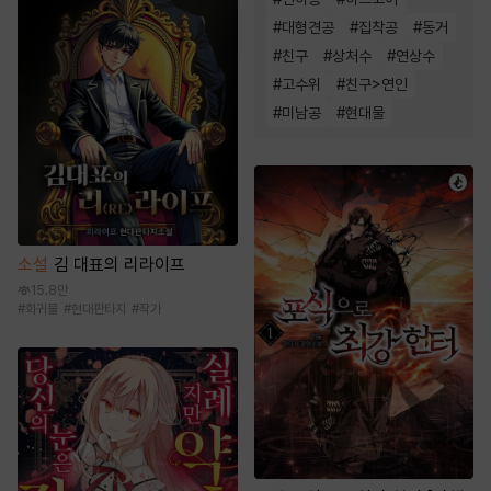
#
대형견공
#
집착공
#
동거
#
친구
#
상처수
#
연상수
#
고수위
#
친구>연인
#
미남공
#
현대물
소설
김 대표의 리라이프
15.8만
#
회귀물
#
현대판타지
#
작가