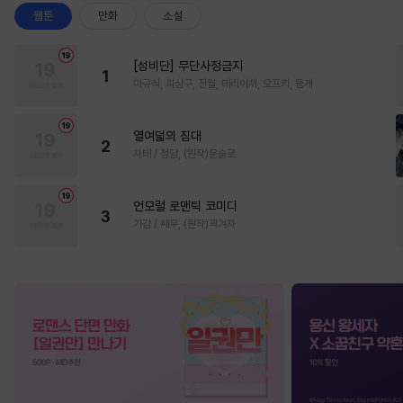
웹툰
만화
소설
[성비단] 무단사정금지
1
마규식, 피상구, 진월, 테리야끼, 오프카, 뚱개
열여덟의 침대
2
자태 / 청담, (원작)문슬로
언모럴 로맨틱 코미디
3
가감 / 쌔우, (원작)곽겨자