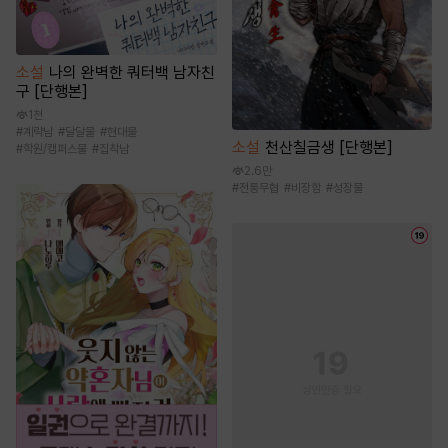
소설
나의 완벽한 쿼터백 남자친
구 [단행본]
1천
#
계략남
#
달달물
#
현대물
소설
천산칠금생 [단행본]
#
학원/캠퍼스물
#
집착남
2.6만
#
전통무협
#
비장함
#
성장물