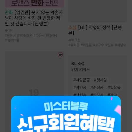
만화
[일권만] 웃지 않는 약혼자
님이 사랑에 빠진 건 변장한 저
인 것 같습니다 [단행본]
소설
[BL] 작업의 정석 [단행
1천
본]
#
직진녀
#
연애/결혼
#
무심남
#
다정남
8.7천
#
계약관계
#
후회공
#
리맨물
#
호구수
#
질투
#
허당수
BL 소설
인기 키워드
#
사랑꾼공
#
첫사랑
#
미인공
#
순정공
#
일상물
#
상처수
#
연하공
#
강공
#
능글공
#
능욕공
#
절륜공
#
오해/착각
#
단정수
#
순진수
#
달달물
#
다정수
#
집착공
#
3인칭시점