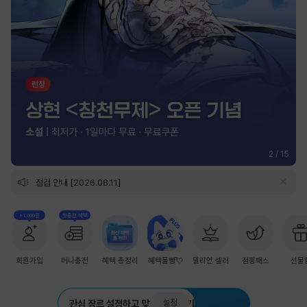
2
/
15
점검 안내 [2026.08.11]
+1,000원
첫충전 혜택
회원가입
머니충전
혜택 총정리
혜택몰빵💘
밀리언 셀러
점핑패스
선물
설정
관심 장르 설정하고 맞춤 추천 받기