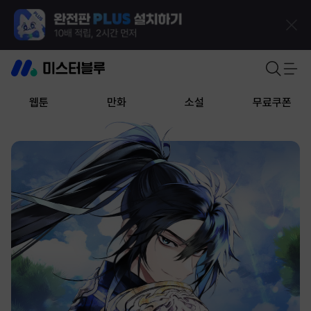
웹툰
만화
소설
무료쿠폰