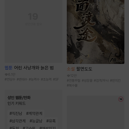
웹툰
어린 사냥개와 늙은 범
소설
팔면도도
6.1만
12만
#
연상수
#
변태수
#
능력수
#
초능력
#
SF
#
전통무협
#
성장물
#
검객/무사
#
먼치킨
#
복수물
성인 웹툰/만화
인기 키워드
#
직진남
#
계약관계
#
삼각관계
#
능글남
#
유혹
#
동거
#
고수위
#
여성인기