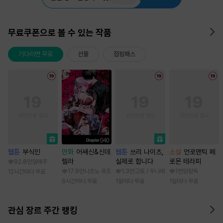
무료쿠폰으로 볼 수 있는 작품
기다리면 무료
선물
점핑패스
웹툰
부식인
만화
어쌔신&신데
웹툰
쓰리 나이츠,
소설
언로맨틱 페
렐라
실제로 합니다
로몬 테라피
92.8만
임애주
17.9만
나츠노 유조
1.3만
고토 / 두나래
1천
망랑독
12시간마다 무료
6시간마다 무료
1일마다 무료
1일마다 무료
관심 장르 주간 랭킹