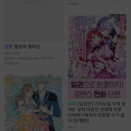
#
계략남
웹툰
불굴의 챔피언
571.1만
#
후회수
#
죽음/살인
#
복수
#
드라마
#
사제관계
만화
[일권만] 기억상실 악역 영
애는 공략 대상인 얀데레 의붓
오라버니에게서 도망칠 수가 없
다 [단행본]
1천