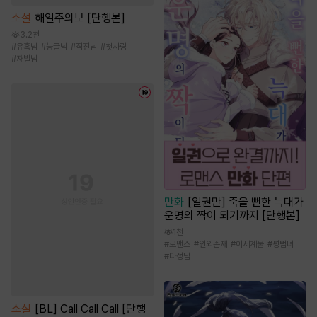
소설
해일주의보 [단행본]
3.2천
#
유혹남
#
능글남
#
직진남
#
첫사랑
#
재벌남
만화
[일권만] 죽을 뻔한 늑대가
운명의 짝이 되기까지 [단행본]
1천
#
로맨스
#
인외존재
#
이세계물
#
평범녀
#
다정남
소설
[BL] Call Call Call [단행