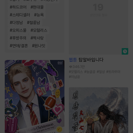
#
하드코어
#
현대물
#
스테디셀러
#
능욕
#
다정남
#
절륜남
#
오피스물
#
모럴리스
#
후방주의
#
짝사랑
#
연애/결혼
#
원나잇
웹툰
탑알바입니다
346.1만
#
모럴리스
#
능글공
#
일상
#
트라우마
#
미남공