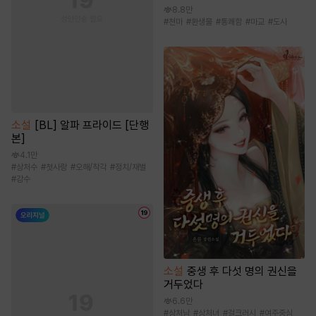
8.8만
#
천마
#
환생물
#
통쾌함
#
마교
#
도사
소설
[BL] 알파 프라이드 [단행
본]
4.1만
#
상처수
#
첫사랑
#
오해/착각
#
정치/재벌
#
강수
소설
중생 후 다섯 명의 권신을
거두었다
6.6만
#
상처남
#
상처녀
#
걸크러시
#
여주중심