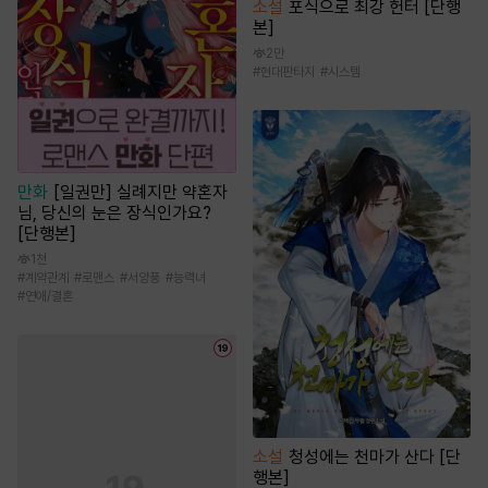
소설
포식으로 최강 헌터 [단행
본]
2만
#
현대판타지
#
시스템
만화
[일권만] 실례지만 약혼자
님, 당신의 눈은 장식인가요?
[단행본]
1천
#
계약관계
#
로맨스
#
서양풍
#
능력녀
#
연애/결혼
소설
청성에는 천마가 산다 [단
행본]