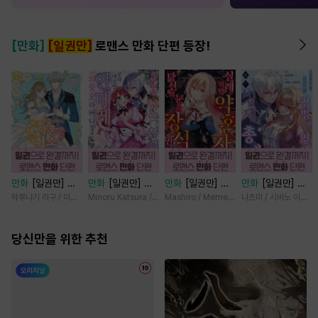
[만화]
[일권만]
로맨스 만화 단편 등장!
만화
[일권만] 제
만화
[일권만] 기
만화
[일권만] 실
만화
[일권만] 모
약혼은 취소되었습
억상실 악역 영애
례지만 약혼자님,
든 것을 포기한 평
하루나기 리구 / 미즈메
Minoru Katsura / Mizune
Mashiro / Memeko
나츠미 / 시바노 이즈미
니다 [단행본]
는 공략 대상인 얀
당신의 눈은 장식
범한 영애는 젊은
데레 의붓 오라버
인가요? [단행본]
빙제의 총애를 받
당신만을 위한 추천
니에게서 도망칠
는다 [단행본]
수가 없다 [단행
본]