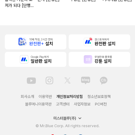
저가 되다 [단행
본]
10배 적립, 2시간 먼저
원스토어에서
완전판+
설치
완전판 설치
Google Play에서
무협만화 플랫폼
일반판 설치
강툰 설치
회사소개
이용약관
개인정보처리방침
청소년보호정책
블루머니이용약관
고객센터
사업자정보
PC버전
미스터블루(주)
© Mr.Blue Corp. All rights reserved.