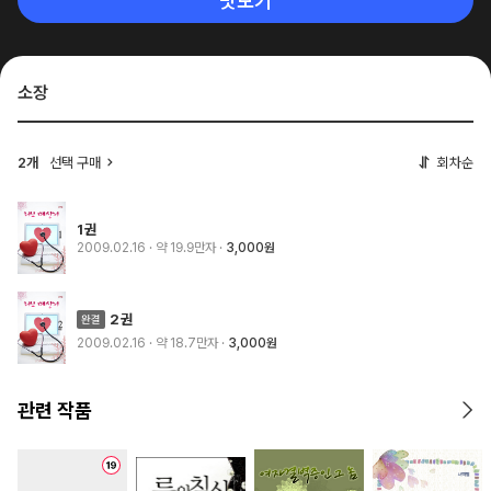
맛보기
소장
2개
선택 구매
회차순
1권
2009.02.16
· 약 19.9만자
3,000원
2권
2009.02.16
· 약 18.7만자
3,000원
관련 작품