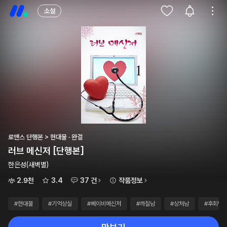
소설
로맨스 단행본 > 현대물 · 완결
러브 메신저 [단행본]
한은성(새벽별)
2.9천
3.4
37 건
작품정보
#현대물
#기억상실
#베이비메신저
#까칠남
#상처남
#후회남