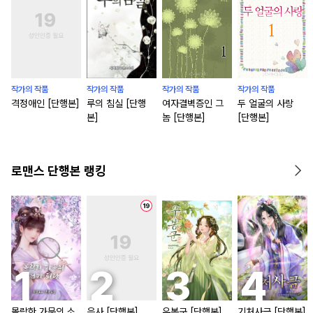
작가의 작품
작가의 작품
작가의 작품
작가의 작품
격정애인 [단행본]
루의 침실 [단행
여자결벽증인 그
두 얼굴의 사랑
본]
놈 [단행본]
[단행본]
로맨스 단행본 랭킹
몰락한 가문의 소
은사 [단행본]
우봉군 [단행본]
기처사금 [단행본]