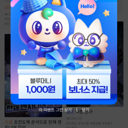
#
스테디셀러
#
능글남
소설
해일주의보 [단행본]
#
유혹
#
직진남
1천
#
오만남
#
동정남
#
능력남
#
계략남
#
친구>연인
이 이벤트 그만 보기
닫기
웹툰
나쁜 친구
236.2만
소설
초전도체 운석으로 천재 엔
#
다정공
#
첫사랑
#
힐링물
#
모쏠수
지니어 각성