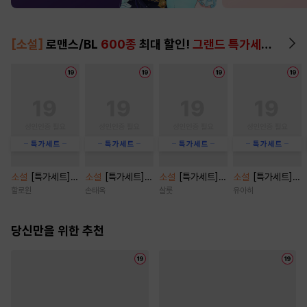
[소설]
로맨스/BL
600종
최대 할인!
그랜드 특가세트
▶
소설
[특가세트]
소설
[특가세트]
소설
[특가세트]
소설
[특가세트]
페로몬 페티시 [단
무뢰한 [단행본]
제한지구 [단행본]
결혼이란 이름의
할로윈
손태옥
살룻
유아히
행본]
도박 [단행본]
당신만을 위한 추천