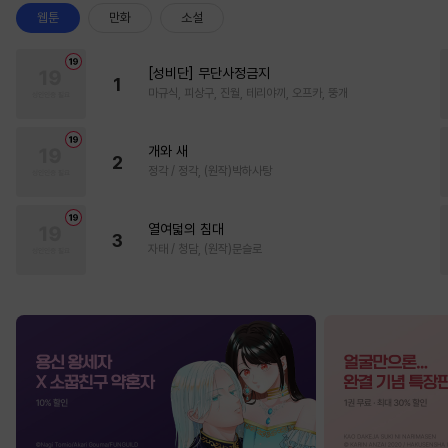
웹툰
만화
소설
[성비단] 무단사정금지
1
마규식, 피상구, 진월, 테리야끼, 오프카, 뚱개
개와 새
2
정각 / 정각, (원작)박하사탕
열여덟의 침대
3
자태 / 청담, (원작)문슬로