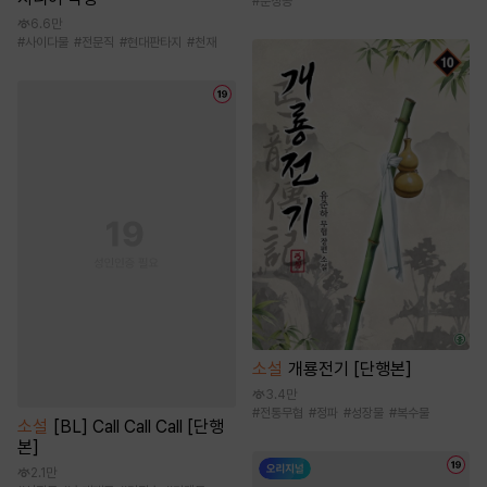
#
순정공
6.6만
#
사이다물
#
전문직
#
현대판타지
#
천재
소설
개룡전기 [단행본]
3.4만
#
전통무협
#
정파
#
성장물
#
복수물
소설
[BL] Call Call Call [단행
본]
2.1만