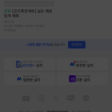
만화
[굿즈특전세트] 싫은 채로
있게 해줘
3.3천
#
소심수
#
평범수
#
상처수
#
다정수
#
사랑꾼공
연재문의
소중한 웹툰 작가님
을 모십니다.
10배 적립, 2시간 먼저
원스토어에서
완전판+
설치
완전판 설치
Google Play에서
무협만화 플랫폼
일반판 설치
강툰 설치