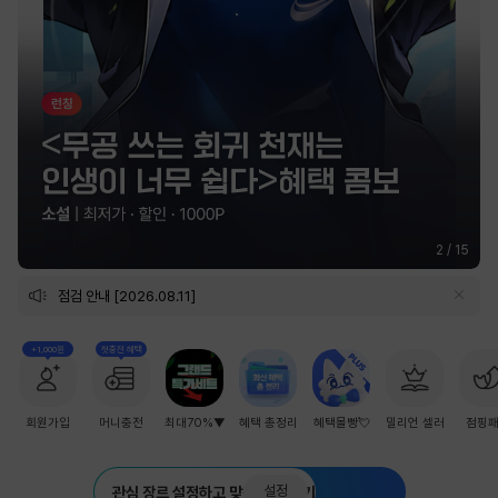
2
/
15
점검 안내 [2026.08.11]
+1,000원
첫충전 혜택
회원가입
머니충전
최대70%▼
혜택 총정리
혜택몰빵💘
밀리언 셀러
점핑
설정
관심 장르 설정하고 맞춤 추천 받기