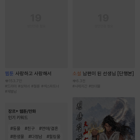
웹툰
사랑하고 사랑해서
소설
남편이 된 선생님 [단행본]
153.7만
6.3천
#
드라마
#
상처녀
#
절륜
#
섹스파트너
#
사제지간
#
현대물
#
재벌남
장르+ 웹툰/만화
인기 키워드
#
동물
#
친구
#
연애/결혼
#
환생물
#
다정남
#
힐링물