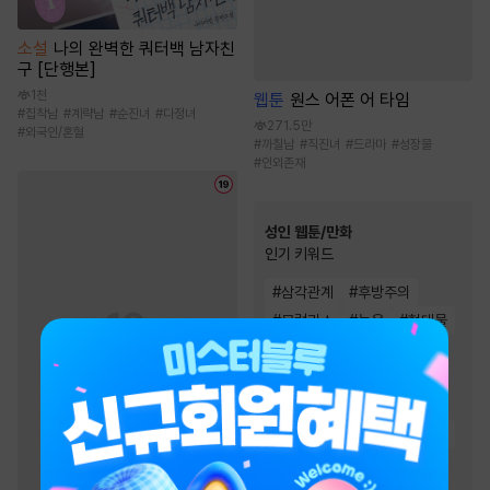
소설
나의 완벽한 쿼터백 남자친
구 [단행본]
1천
웹툰
원스 어폰 어 타임
#
집착남
#
계략남
#
순진녀
#
다정녀
271.5만
#
외국인/혼혈
#
까칠남
#
직진녀
#
드라마
#
성장물
#
인외존재
성인 웹툰/만화
인기 키워드
#
삼각관계
#
후방주의
#
모럴리스
#
능욕
#
현대물
#
하드코어
#
짝사랑
#
계약관계
#
동거
#
오피스물
#
연애/결혼
#
다정남
#
원나잇
#
절륜남
#
여성인기
#
고수위