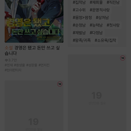
#
집착남
#
재회물
#
직진남
#
고수위
#
운명적사랑
#
몸정>맘정
#
상처남
#
순정남
#
능력남
#
첫사랑
#
재벌남
#
다정남
#
왕족/귀족
#
소유욕/집착
소설
경영은 됐고 돈만 쓰고 싶
습니다
3.7만
#
천재
#
환생물
#
성장물
#
먼치킨
#
현대판타지