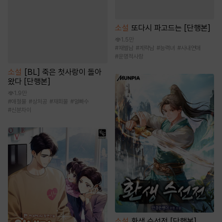
소설
또다시 파고드는 [단행본]
1.5만
#
재벌남
#
계략남
#
능력녀
#
사내연애
#
운명적사랑
소설
[BL] 죽은 첫사랑이 돌아
왔다 [단행본]
1.9만
#
애절물
#
상처공
#
재회물
#
얼빠수
#
신분차이
소설
환생 수선전 [단행본]