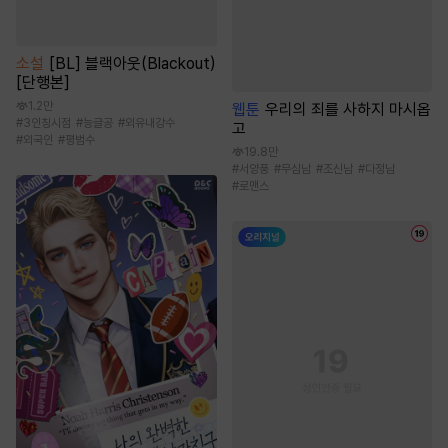
소설
[BL] 블랙아웃(Blackout)
[단행본]
1.2만
웹툰
우리의 죄를 사하지 마시옵
#
3인칭시점
#
능글공
#
외유내강수
고
#
외국인
#
평범수
19.8만
#
서양풍
#
무심남
#
조신남
#
다정남
#
로맨스