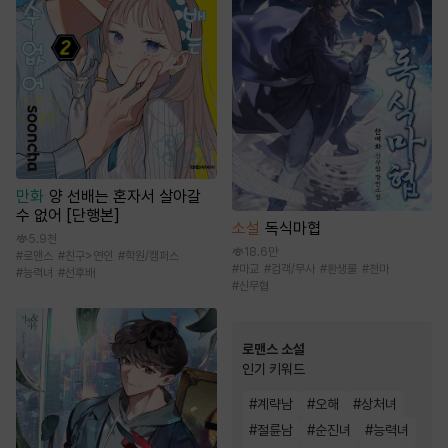
만화
양 선배는 혼자서 살아갈
수 없어 [단행본]
소설
독식마협
5.9천
18.6만
#
로맨스
#
친구>연인
#
학원/캠퍼스
#
마교
#
검객/무사
#
환생물
#
천마
#
능력녀
#
선후배
#
신무협
로맨스 소설
인기 키워드
#
계략남
#
오해
#
상처녀
#
절륜남
#
순진녀
#
능력녀