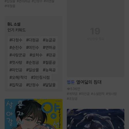
#
삽질물
#
츤데레공
#
단정수
#
리맨물
#
애절물
BL 소설
인기 키워드
#
다정수
#
다정공
#
능글공
#
순진수
#
미인수
#
연하공
#
사랑꾼공
#
상처수
#
강공
#
첫사랑
#
순정공
#
절륜공
#
미인공
#
일상물
#
능욕공
#
오해/착각
#
3인칭시점
웹툰
열여덟의 침대
#
집착공
#
단정수
#
달달물
536만
#
계략공
#
미인공
#
소설원작
#
첫사랑
#
초딩공