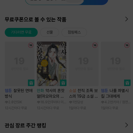
무료쿠폰으로 볼 수 있는 작품
기다리면 무료
선물
점핑패스
웹툰
잘못된 연애
만화
약사의 혼잣
소설
전직 조폭 보
웹툰
나를 파멸시
방식
말(마오마오의 후
스의 19금 소설 속
킬 그대에게
궁 수수께끼 풀이
가정부 빙의기
2.8만
SIK
16.9만
쿠라타 미노지 / 휴우가 나츠
1천
당성
4.2천
카야 / 점면, 
수첩)
12시간마다 무료
12시간마다 무료
1일마다 무료
1일마다 무료
관심 장르 주간 랭킹