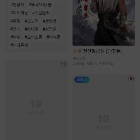
#
영상화
#
역사/시대물
#
이세계물
#
소설원작
#
우정
#
초능력
#
동양풍
#
음식
#
현대물
#
성장물
#
복수
#
오피스물
#
복수물
#
인외존재
소설
천산칠금생 [단행본]
2.6만
#
성장물
#
비장함
#
전통무협