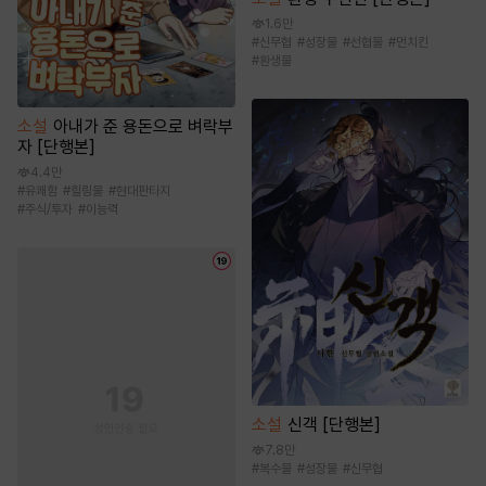
1.6만
#
신무협
#
성장물
#
선협물
#
먼치킨
#
환생물
소설
아내가 준 용돈으로 벼락부
자 [단행본]
4.4만
#
유쾌함
#
힐링물
#
현대판타지
#
주식/투자
#
이능력
소설
신객 [단행본]
7.8만
#
복수물
#
성장물
#
신무협