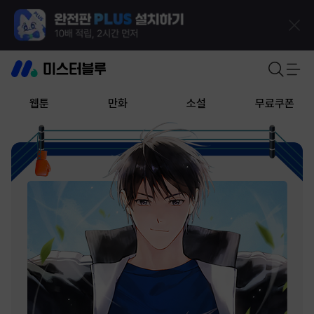
웹툰
만화
소설
무료쿠폰