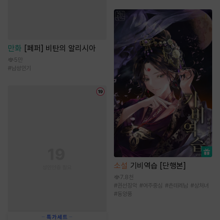
만화
[페퍼] 비탄의 알리시아
5만
#
남성인기
소설
기비역습 [단행본]
7.8천
#
권선징악
#
여주중심
#
츤데레남
#
상처녀
#
동양풍